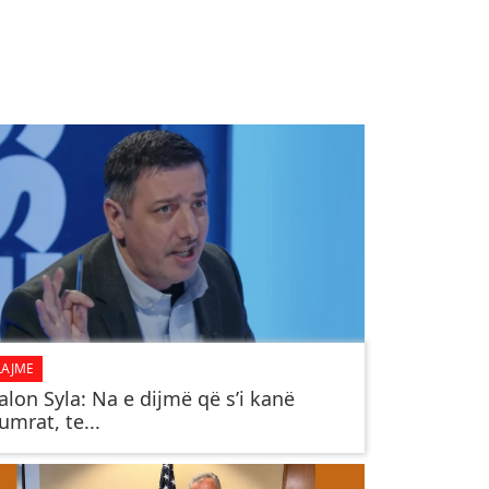
LAJME
alon Syla: Na e dijmë që s’i kanë
umrat, te...