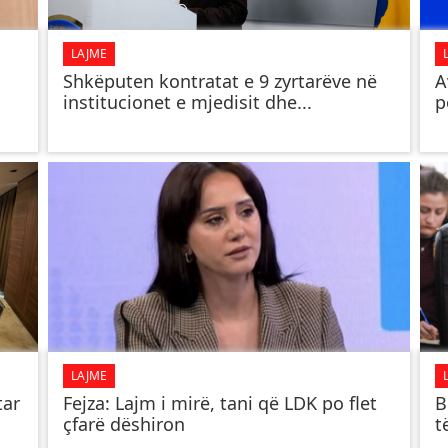
LAJME
Shkëputen kontratat e 9 zyrtarëve në
A
institucionet e mjedisit dhe...
p
LAJME
tar
Fejza: Lajm i mirë, tani që LDK po flet
B
çfarë dëshiron
t