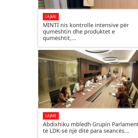
LAJME
MINTI nis kontrolle intensive për
qumështin dhe produktet e
qumështit,...
LAJME
Abdixhiku mbledh Grupin Parlamen
të LDK-së një ditë para seancës...