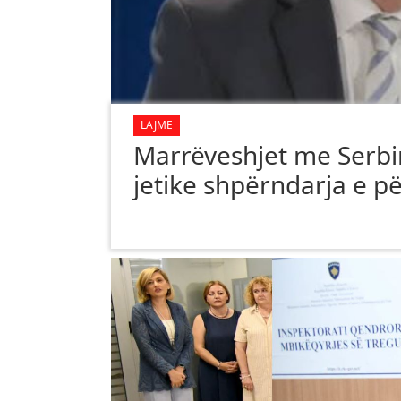
LAJME
Marrëveshjet me Serbin
jetike shpërndarja e pë