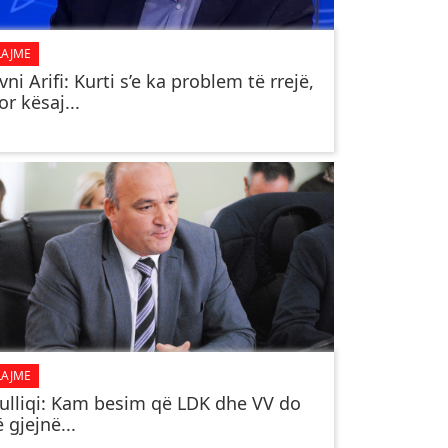
LAJME
vni Arifi: Kurti s’e ka problem të rrejë,
or kësaj...
LAJME
ulliqi: Kam besim që LDK dhe VV do
ë gjejnë...