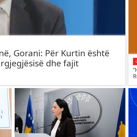
ë, Gorani: Për Kurtin është
rgjegjësisë dhe fajit
“
R