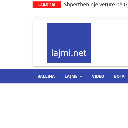
Shpërthen një veturë në Gj
LAJMI I RI
lajmi.net
BALLINA
LAJME
VIDEO
BOTA