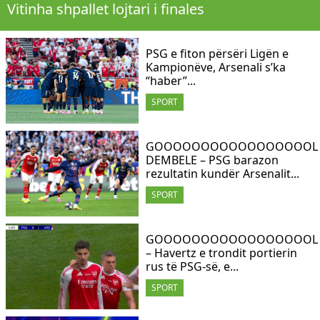
Vitinha shpallet lojtari i finales
PSG e fiton përsëri Ligën e
Kampionëve, Arsenali s’ka
“haber”...
SPORT
GOOOOOOOOOOOOOOOOOL
DEMBELE – PSG barazon
rezultatin kundër Arsenalit...
SPORT
GOOOOOOOOOOOOOOOOOL
– Havertz e trondit portierin
rus të PSG-së, e...
SPORT