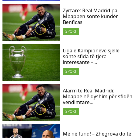
Zyrtare: Real Madrid pa
Mbappen sonte kundër
Benficas
SPORT
​Liga e Kampionëve sjellë
sonte sfida të tjera
interesante –...
SPORT
Alarm te Real Madridi:
Mbappe në dyshim për sfidën
vendimtare...
SPORT
Më në fund! – Zhegrova do të