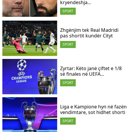
kryendeshja...
SPORT
Zhgënjim tek Real Madridi
pas shortit kundër Cityt
SPORT
Zyrtar: Këto janë çiftet e 1/8
së finales në UEFA...
SPORT
Liga e Kampione hyn në fazën
vendimtare, sot hidhet shorti
SPORT