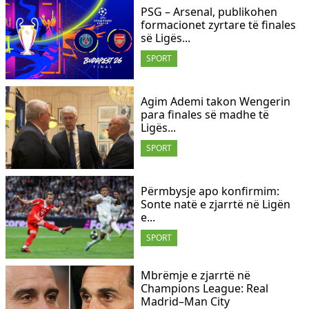
PSG – Arsenal, publikohen
formacionet zyrtare të finales
së Ligës...
SPORT
Agim Ademi takon Wengerin
para finales së madhe të
Ligës...
SPORT
Përmbysje apo konfirmim:
Sonte natë e zjarrtë në Ligën
e...
SPORT
Mbrëmje e zjarrtë në
Champions League: Real
Madrid–Man City