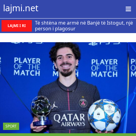
lajmi.net
Të shtëna me armë në Banjë të Istogut, një
LAJMI I RI
person i plagosur
SPORT