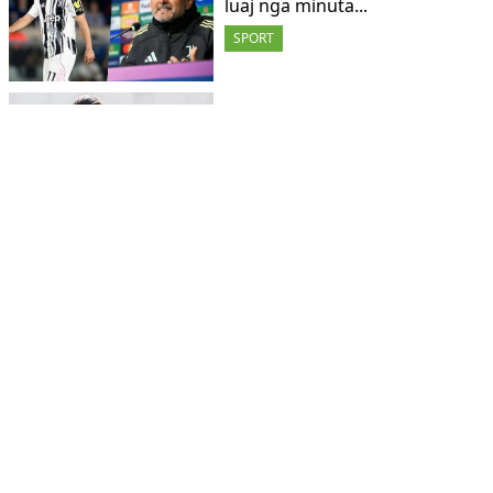
luaj nga minuta...
SPORT
Real Madrid nuk do të
stërvitet në “Anfield” para
ndeshjes...
SPORT
Gjashtë ndeshjet e fundit të
javës së parë në Ligë...
SPORT
Zyrtare: Formacionet
startuese të ndeshjes
Newcastle-Barcelona
SPORT