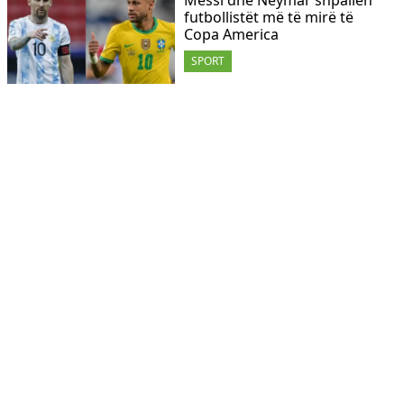
Messi dhe Neymar shpallen
futbollistët më të mirë të
Copa America
SPORT
Messi synon ‘lavdinë’ me
Argjentinën
SPORT
Finalja e madhe e Copa
America, Argjentinë – Brazil
SPORT
Scaloni: Humbje apo fitore
ndaj Brazilit, Messi do të
jetë...