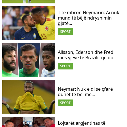
Tite mbron Neymarin: Ai nuk
mund të bëjë ndryshimin
gjatë...
SPORT
Alisson, Ederson dhe Fred
mes yjeve të Brazilit që do...
SPORT
Neymar: Nuk e di se çfarë
duhet të bëj më...
SPORT
Lojtarët argjentinas të