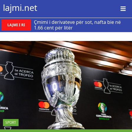
lajmi.net
Çmimi i derivateve për sot, nafta bie në
LAJMI I RI
1.66 cent për litër
SPORT