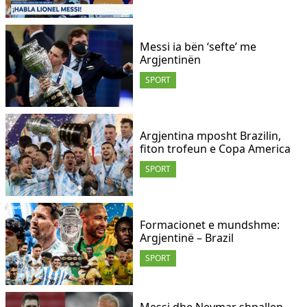
Messi ia bën ‘sefte’ me
Argjentinën
SPORT
Argjentina mposht Brazilin,
fiton trofeun e Copa America
SPORT
Formacionet e mundshme:
Argjentinë – Brazil
SPORT