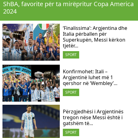
ShBA, favorite për ta mirëpritur Copa America
2024
‘Finalissima’: Argjentina dhe
Italia përballen për
Superkupën, Messi kërkon
tjetër...
SPORT
Konfirmohet: Itali –
Argjentinë luhet më 1
qershor në ‘Wembley’...
SPORT
Përzgjedhësi i Argjentinës
tregon nëse Messi është i
gatshëm të...
SPORT