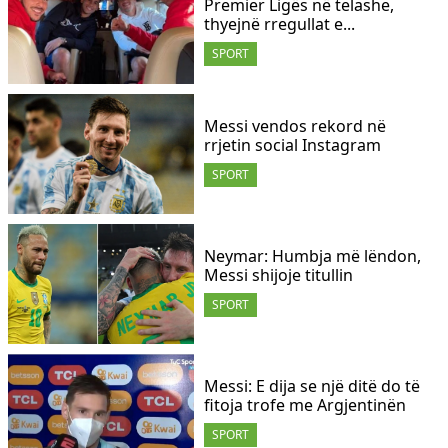
Premier Ligës në telashe,
thyejnë rregullat e...
SPORT
Messi vendos rekord në
rrjetin social Instagram
SPORT
Neymar: Humbja më lëndon,
Messi shijoje titullin
SPORT
Messi: E dija se një ditë do të
fitoja trofe me Argjentinën
SPORT