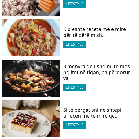
LIFESTYLE
Kjo është receta më e mirë
për të bërë mish...
LIFESTYLE
3 mënyra që ushqimi të mos
ngjitet në tigan, pa përdorur
vaj
LIFESTYLE
Si të përgatisni në shtëpi
trileçen më të mirë që...
LIFESTYLE