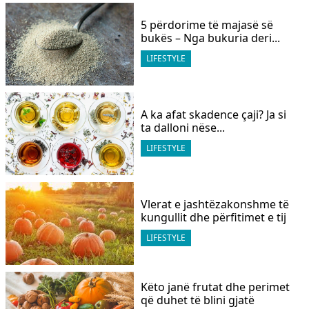
5 përdorime të majasë së
bukës – Nga bukuria deri...
LIFESTYLE
A ka afat skadence çaji? Ja si
ta dalloni nëse...
LIFESTYLE
Vlerat e jashtëzakonshme të
kungullit dhe përfitimet e tij
LIFESTYLE
Këto janë frutat dhe perimet
që duhet të blini gjatë