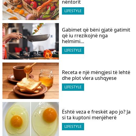
nëntorit
LIFESTYLE
Gabimet që bëni gjatë gatimit
që iu rrezikojnë nga
helmimi...
LIFESTYLE
Receta e një mëngjesi të lehtë
dhe plot vlera ushqyese
LIFESTYLE
Është veza e freskët apo jo? Ja
si ta kuptoni menjëherë
LIFESTYLE