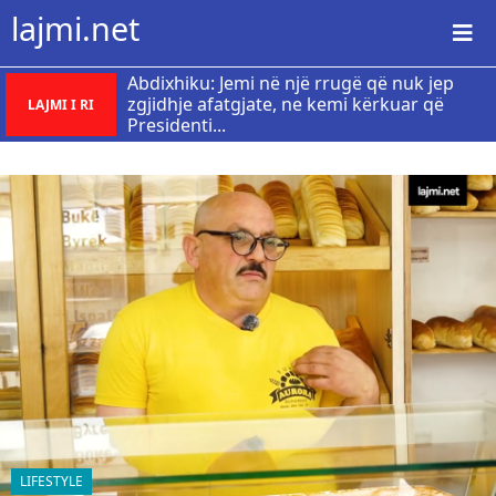
lajmi.net
Abdixhiku: Jemi në një rrugë që nuk jep
zgjidhje afatgjate, ne kemi kërkuar që
LAJMI I RI
Presidenti...
LIFESTYLE