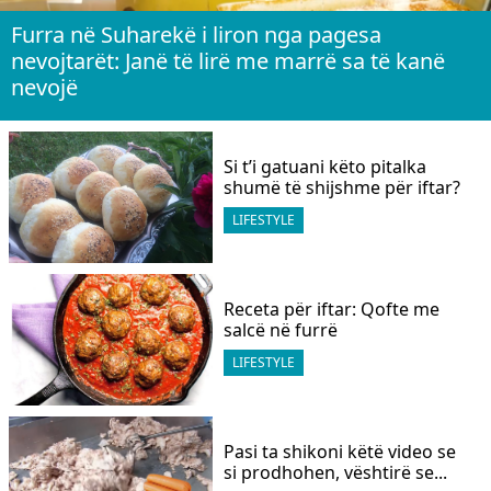
Furra në Suharekë i liron nga pagesa
nevojtarët: Janë të lirë me marrë sa të kanë
nevojë
Si t’i gatuani këto pitalka
shumë të shijshme për iftar?
LIFESTYLE
Receta për iftar: Qofte me
salcë në furrë
LIFESTYLE
Pasi ta shikoni këtë video se
si prodhohen, vështirë se...