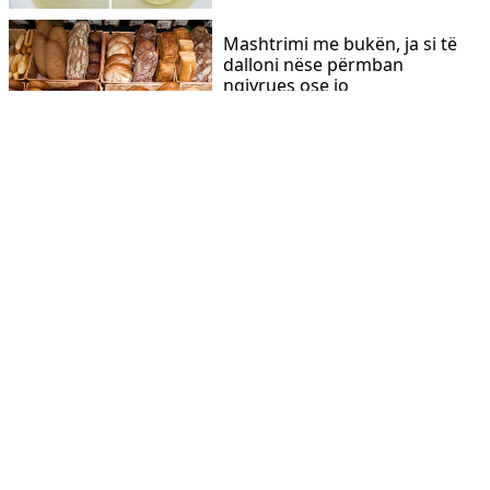
Mashtrimi me bukën, ja si të
dalloni nëse përmban
ngjyrues ose jo
LIFESTYLE
Rollatë e mbushur me krem
qumështi – Receta e
ëmbëlsirës...
LIFESTYLE
Byrek role – Receta e
shijshme tradicionale
LIFESTYLE
Receta vjeshtore: Omleta me