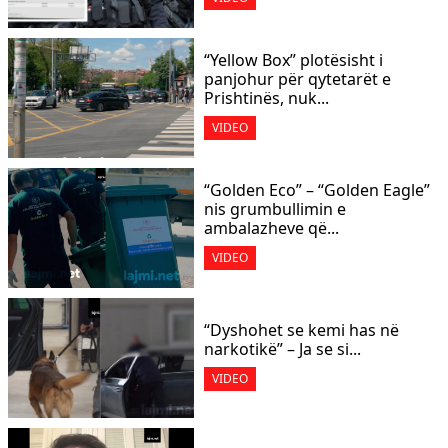
“Yellow Box” plotësisht i
panjohur për qytetarët e
Prishtinës, nuk...
VIDEO
“Golden Eco” – “Golden Eagle”
nis grumbullimin e
ambalazheve që...
VIDEO
“Dyshohet se kemi has në
narkotikë” – Ja se si...
VIDEO