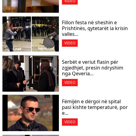
VIDEO
Fillon festa në sheshin e
Prishtinës, qytetarët ia krisin
valles...
VIDEO
Serbët e veriut flasin për
zgjedhjet, presin ndryshim
nga Qeveria...
VIDEO
Fëmijën e dërgoi në spital
pasi kishte temperaturë, por
e...
VIDEO