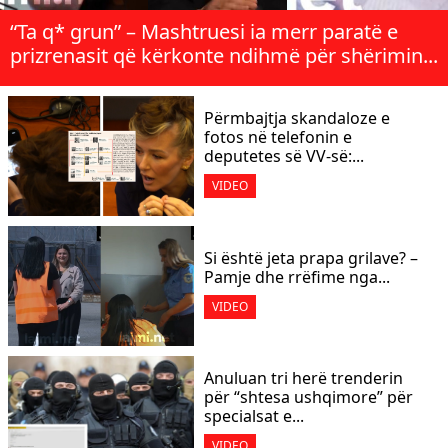
“Ta q* grun” – Mashtruesi ia merr paratë e
prizrenasit që kërkonte ndihmë për shërimin...
Përmbajtja skandaloze e
fotos në telefonin e
deputetes së VV-së:...
VIDEO
Si është jeta prapa grilave? –
Pamje dhe rrëfime nga...
VIDEO
Anuluan tri herë trenderin
për “shtesa ushqimore” për
specialsat e...
VIDEO