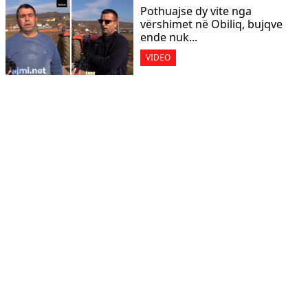
Pothuajse dy vite nga
vërshimet në Obiliq, bujqve
ende nuk...
VIDEO
“Veteranët e luftës në gjendje
të keqe kanë qenë vetëm...
VIDEO
I mituri goditi me thikë në
çantë bashkëmoshatarin e
tij...
VIDEO
U.D i drejtorit të KEK-ut që ia
panë “hajrin” krejt...