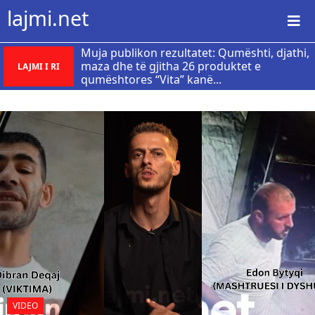
lajmi.net
Muja publikon rezultatet: Qumështi, djathi,
maza dhe të gjitha 26 produktet e
LAJMI I RI
qumështores “Vita” kanë...
VIDEO