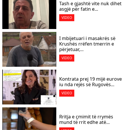
Tash e gjashtë vite nuk dihet
asgjë për fatin e...
VIDEO
I mbijetuari i masakrës së
Krushës rrëfen tmerrin e
përjetuar,...
VIDEO
Kontrata prej 19 mijë eurove
iu nda rejës së Rugovës...
VIDEO
Rritja e çmimit të rrymës
mund të rrit edhe atë...