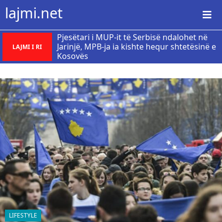
lajmi.net
Pjesëtari i MUP-it të Serbisë ndalohet në
Jarinjë, MPB-ja ia kishte hequr shtetësinë e
LAJMI I RI
Kosovës
LIFESTYLE