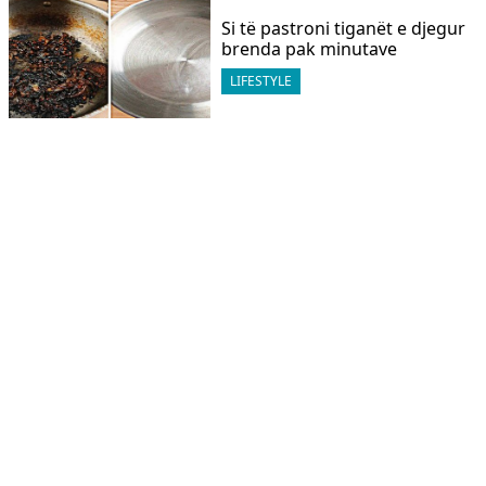
Si të pastroni tiganët e djegur
brenda pak minutave
LIFESTYLE
Pulovra po të gërrvisht? Një
truk shumë i lehtë që...
LIFESTYLE
Përdorimi i aspirinës për
heqjen e njollave nga rrobat
LIFESTYLE
Si t’i mësoni fëmijët të
kërkojnë falje – Këshilla për...