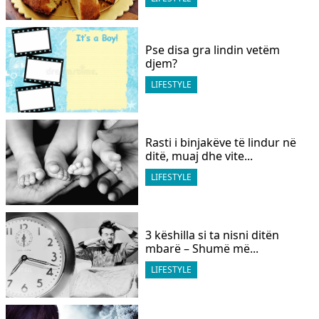
​Pse disa gra lindin vetëm
djem?
LIFESTYLE
Rasti i binjakëve të lindur në
ditë, muaj dhe vite...
LIFESTYLE
3 këshilla si ta nisni ditën
mbarë – Shumë më...
LIFESTYLE