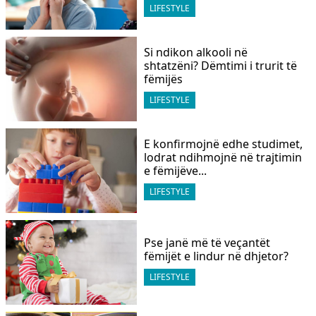
LIFESTYLE
Si ndikon alkooli në
shtatzëni? Dëmtimi i trurit të
fëmijës
LIFESTYLE
E konfirmojnë edhe studimet,
lodrat ndihmojnë në trajtimin
e fëmijëve...
LIFESTYLE
Pse janë më të veçantët
fëmijët e lindur në dhjetor?
LIFESTYLE