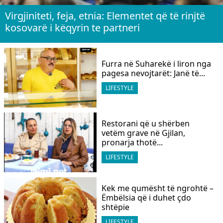
Virgjiniteti, feja, etnia: Elementet që të rinjtë
kosovarë i këqyrin te partneri
Furra në Suharekë i liron nga
pagesa nevojtarët: Janë të...
LIFESTYLE
Restorani që u shërben
vetëm grave në Gjilan,
pronarja thotë...
LIFESTYLE
Kek me qumësht të ngrohtë –
Ëmbëlsia që i duhet çdo
shtëpie
LIFESTYLE