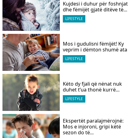
Kujdesi i duhur për foshnjat
dhe fëmijët gjatë ditëve të...
LIFESTYLE
Mos i gudulisni fëmijët! Ky
veprim i dëmton shumë ata
LIFESTYLE
​Këto dy fjali që nënat nuk
duhet t’ua thonë kurrë...
LIFESTYLE
Ekspertët paralajmërojnë:
Mos e injoroni, gripi këtë
sezon do të...