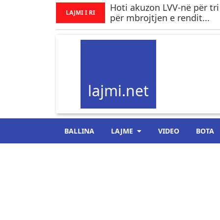
Hoti akuzon LVV-në për tri
LAJMI I RI
për mbrojtjen e rendit...
lajmi.net
BALLINA
LAJME
VIDEO
BOTA