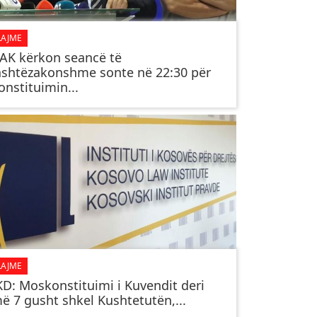
LAJME
AK kërkon seancë të
ashtëzakonshme sonte në 22:30 për
onstituimin...
LAJME
KD: Moskonstituimi i Kuvendit deri
ë 7 gusht shkel Kushtetutën,...