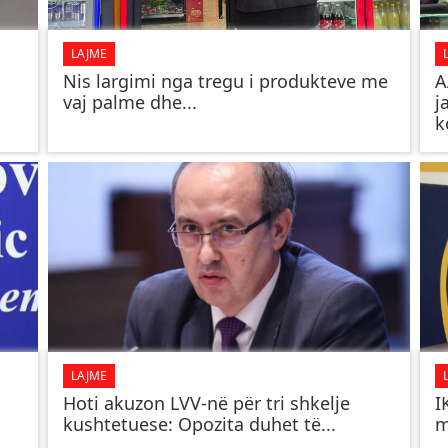
LAJME
Nis largimi nga tregu i produkteve me
A
vaj palme dhe...
j
k
LAJME
Hoti akuzon LVV-në për tri shkelje
I
kushtetuese: Opozita duhet të...
m