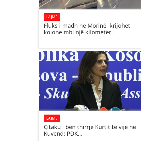
LAJME
Fluks i madh në Morinë, krijohet
kolonë mbi një kilometër...
LAJME
Çitaku i bën thirrje Kurtit të vijë në
Kuvend: PDK...