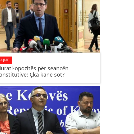
LAJME
Murati-opozitës për seancën
onstitutive: Çka kanë sot?