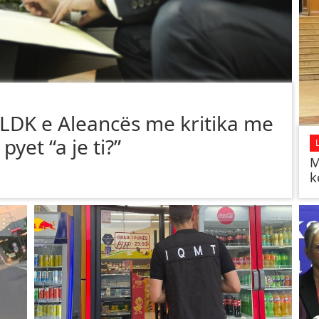
, LDK e Aleancës me kritika me
pyet “a je ti?”
​
k