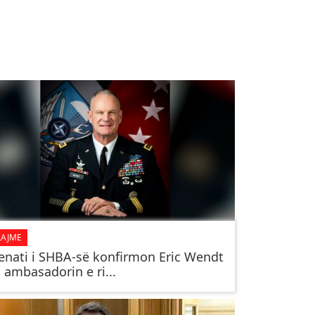
LAJME
enati i SHBA-së konfirmon Eric Wendt
i ambasadorin e ri...