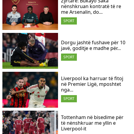
Zyrtare: Bukayo Saka
nënshkruan kontratë të re
me Arsenalin, do...
SPORT
Dorgu jashtë fushave për 10
javë, goditje e madhe për...
SPORT
Liverpool ka harruar të fitoj
në Premier Ligë, mposhtet
nga...
SPORT
Tottenham në bisedime për
të nënshkruar me yllin e
Liverpool-it