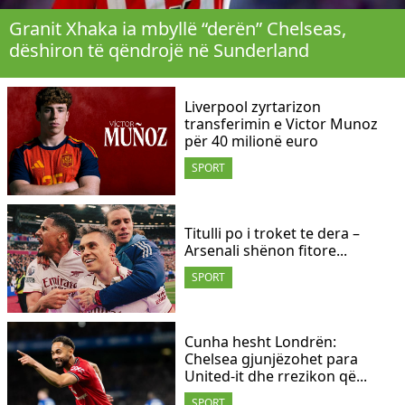
Granit Xhaka ia mbyllë “derën” Chelseas,
dëshiron të qëndrojë në Sunderland
Liverpool zyrtarizon
transferimin e Victor Munoz
për 40 milionë euro
SPORT
Titulli po i troket te dera –
Arsenali shënon fitore...
SPORT
Cunha hesht Londrën:
Chelsea gjunjëzohet para
United-it dhe rrezikon që...
SPORT