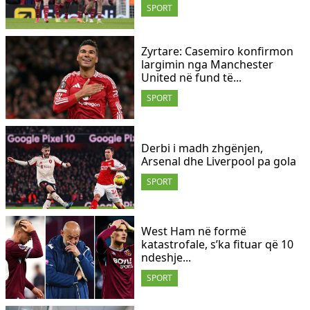
SPORT
Zyrtare: Casemiro konfirmon
largimin nga Manchester
United në fund të...
SPORT
Derbi i madh zhgënjen,
Arsenal dhe Liverpool pa gola
SPORT
West Ham në formë
katastrofale, s’ka fituar që 10
ndeshje...
SPORT