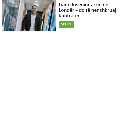
Liam Rosenior arrin në
Londër – do të nënshkruaj
kontratën...
SPORT
Eberechi Eze mbetet në stol
për tri ndeshje radhazi te
Arsenali
SPORT
Sunderlandi i Xhakës ia bën
një dhuratë Arsenalit në
ditën...
SPORT
Semenyo dëshiron
transferimin tek Manchester
City para vitit të ri