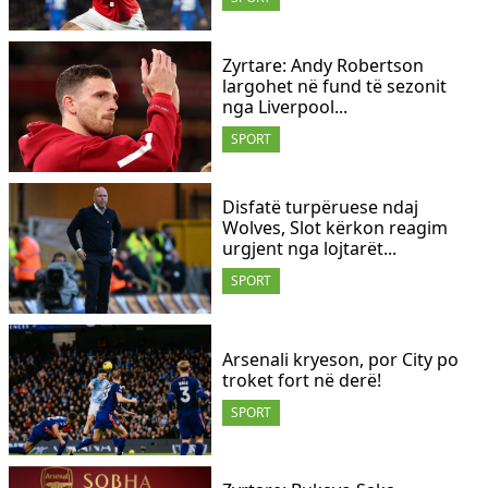
Zyrtare: Andy Robertson
largohet në fund të sezonit
nga Liverpool...
SPORT
​Disfatë turpëruese ndaj
Wolves, Slot kërkon reagim
urgjent nga lojtarët...
SPORT
Arsenali kryeson, por City po
troket fort në derë!
SPORT