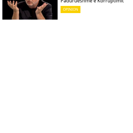
Padurueshme e Korruptimit
OPINION
Dy tri fjalë për AKI-në dhe
gazetarët!
OPINION
Një urë për të ardhmen
OPINION
Politika e jashtme e Trumpit II
OPINION