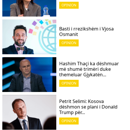
OPINION
Basti i rrezikshëm i Vjosa
Osmanit
OPINION
Hashim Thaçi ka dëshmuar
më shumë trimëri duke
themeluar Gjykatën...
OPINION
Petrit Selimi: Kosova
dëshmon se plani i Donald
Trump për...
OPINION