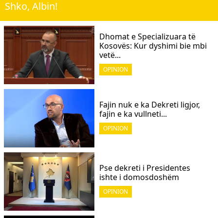
Shko, Albin!
Dhomat e Specializuara të
Kosovës: Kur dyshimi bie mbi
vetë...
OPINION
Fajin nuk e ka Dekreti ligjor,
fajin e ka vullneti...
OPINION
Pse dekreti i Presidentes
ishte i domosdoshëm
OPINION