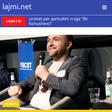
lajmi.net
Lirohet për qarkullim rruga “Ilir
LAJMI I RI
Konushevci”
OPINION