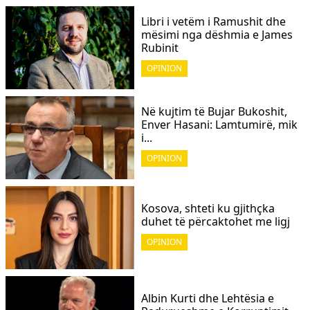
Libri i vetëm i Ramushit dhe
mësimi nga dëshmia e James
Rubinit
OPINION
Në kujtim të Bujar Bukoshit,
Enver Hasani: Lamtumirë, mik
i...
OPINION
Kosova, shteti ku gjithçka
duhet të përcaktohet me ligj
OPINION
Albin Kurti dhe Lehtësia e