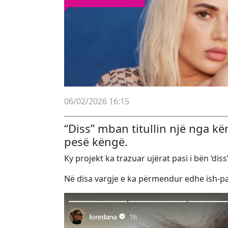
06/02/2026 16:15
“Diss” mban titullin një nga kën
pesë këngë.
Ky projekt ka trazuar ujërat pasi i bën ‘di
Në disa vargje e ka përmendur edhe ish-par