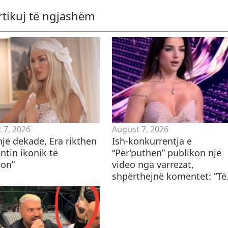
rtikuj të ngjashëm
 7, 2026
August 7, 2026
 një dekade, Era rikthen
Ish-konkurrentja e
ntin ikonik të
“Për’puthen” publikon një
on”
video nga varrezat,
shpërthejnë komentet: “Të.