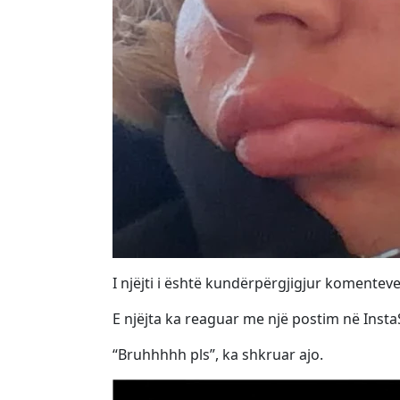
I njëjti i është kundërpërgjigjur komenteve
E njëjta ka reaguar me një postim në Insta
“Bruhhhhh pls”, ka shkruar ajo.