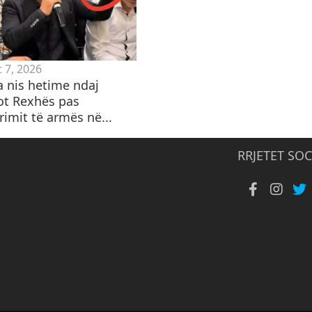
 7, 2026
a nis hetime ndaj
ot Rexhës pas
imit të armës në...
RRJETET SOC