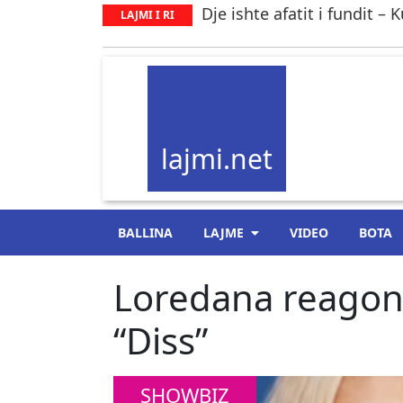
Dje ishte afatit i fundit 
LAJMI I RI
lajmi.net
BALLINA
LAJME
VIDEO
BOTA
Loredana reagon
“Diss”
SHOWBIZ