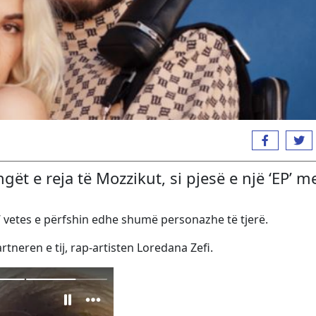
gët e reja të Mozzikut, si pjesë e një ‘EP’ m
ss’ vetes e përfshin edhe shumë personazhe të tjerë.
tneren e tij, rap-artisten Loredana Zefi.