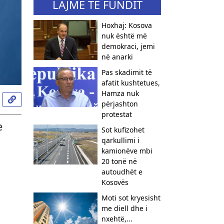
LAJME TË FUNDIT
Hoxhaj: Kosova
nuk është më
demokraci, jemi
në anarki
Pas skadimit të
afatit kushtetues,
Hamza nuk
përjashton
protestat
e
Sot kufizohet
qarkullimi i
kamionëve mbi
20 tonë në
autoudhët e
Kosovës
Moti sot kryesisht
me diell dhe i
nxehtë,...