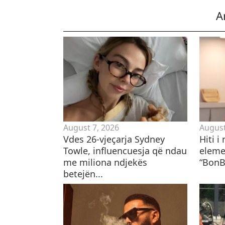
A
August 7, 2026
August
Vdes 26-vjeçarja Sydney
Hiti i
Towle, influencuesja që ndau
eleme
me miliona ndjekës
“BonB
betejën...