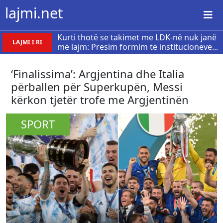
lajmi.net
Kurti thotë se takimet me LDK-në nuk janë
LAJMI I RI
më lajm: Presim formim të institucioneve...
‘Finalissima’: Argjentina dhe Italia
përballen për Superkupën, Messi
kërkon tjetër trofe me Argjentinën
SPORT