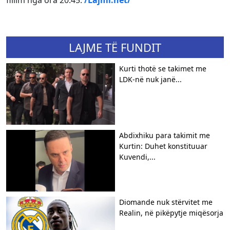
fillim nga ora 20:45.
/Lajmi.net/
LAJME TË FUNDIT
Kurti thotë se takimet me
LDK-në nuk janë...
Abdixhiku para takimit me
Kurtin: Duhet konstituuar
Kuvendi,...
​Diomande nuk stërvitet me
Realin, në pikëpytje miqësorja