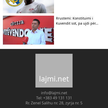
Rrustemi: Konstituimi i
Kuvendit sot, pa ujdi për...
lajmi.net
info@lajmi.net
Tel: +383 49 131 131
Rr. Zenel Salihu nr. 28, zyrja nr. 5