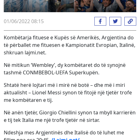
01/06/2022 08:15
Kombëtarja fituese e Kupës së Amerikës, Argjentina do
të përballet me fituesen e Kampionatit Evropian, Italinë,
shkruan lajmi.net.
Në mitikun ‘Wembley’, dy kombëtaret do të synojnë
tashmë CONMBEBOL-UEFA Superkupën.
Shtatë herë lojtari më i mirë në botë – dhe më i miri
aktualisht – Lionel Messi synon të fitojë një tjetër trofe
me kombëtaren e tij.
Në anën tjetër, Giorgio Chiellini synon ta mbyll karrierën
e tij tek Italia me një trofe tjetër në sirtar.
Ndeshja mes Argjentinës dhe Italisë do të luhet me