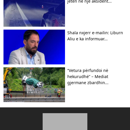
jetën në një aksident...
Shala nxjerr e-mailin: Liburn
Aliu e ka informuar...
“Vetura përfundoi në
hekurudhë” – Mediat
gjermane zbardhin...