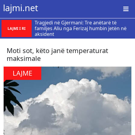
lajmi.net
Tragjedi në Gjermani: Tre anëtarë të
familjes Aliu nga Ferizaj humbin jetën në
LAJMI I RI
aksident
​Moti sot, këto janë temperaturat
maksimale
LAJME