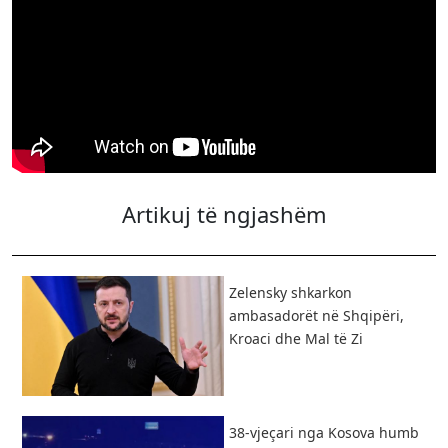
Artikuj të ngjashëm
Zelensky shkarkon
ambasadorët në Shqipëri,
Kroaci dhe Mal të Zi
38-vjeçari nga Kosova humb