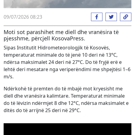
09/07/2026 08:23
Moti sot parashihet me diell dhe vranësira të
pjesshme, përcjell KosovaPress.
Sipas Institutit Hidrometeorologjik të Kosovës,
temperaturat minimale do të jenë 10 deri në 13°C,
ndërsa maksimalet 24 deri në 27°C. Do të fryjë erë e
lehtë deri mesatare nga veriperëndimi me shpejtësi 1–6
m/s.
Ndërkohë të premten do të mbajë mot kryesisht me
diell dhe vranësira kalimtare. Temperaturat minimale
do të lëvizin ndërmjet 8 dhe 12°C, ndërsa maksimalet e
ditës do të arrijnë 25 deri në 29°C.