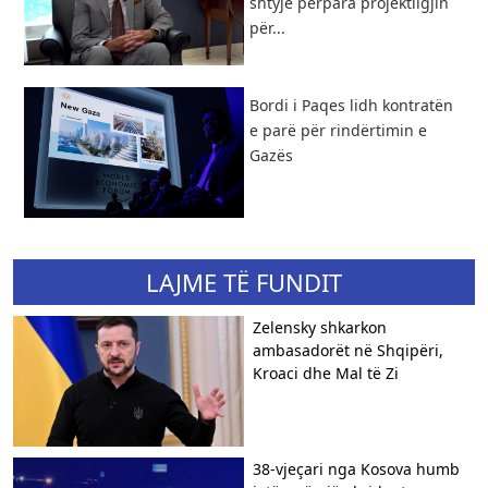
shtyjë përpara projektligjin
për...
Bordi i Paqes lidh kontratën
e parë për rindërtimin e
Gazës
LAJME TË FUNDIT
Zelensky shkarkon
ambasadorët në Shqipëri,
Kroaci dhe Mal të Zi
38-vjeçari nga Kosova humb