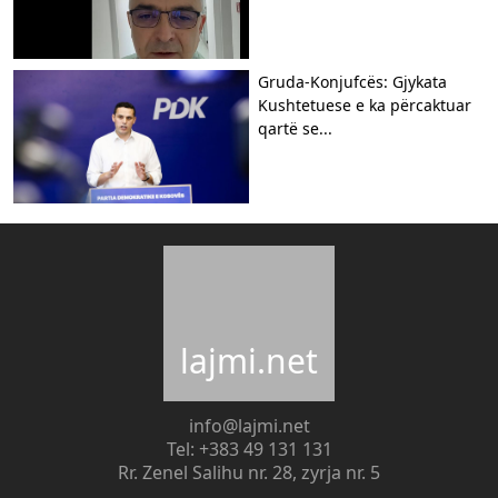
Gruda-Konjufcës: Gjykata
Kushtetuese e ka përcaktuar
qartë se...
lajmi.net
info@lajmi.net
Tel: +383 49 131 131
Rr. Zenel Salihu nr. 28, zyrja nr. 5