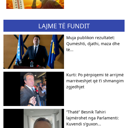
LAJME TË FUNDIT
Muja publikon rezultatet:
Qumështi, djathi, maza dhe
të...
Kurti: Po përpiqemi të arrijmë
marrëveshjet që t’i shmangim
zgjedhjet
“Thatë” Besnik Tahiri
lajmërohet nga Parlamenti:
Kuvendi s’guxon...