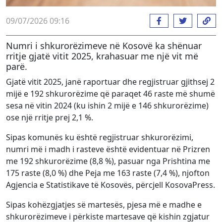
09/07/2026 09:16
Numri i shkurorëzimeve në Kosovë ka shënuar
rritje gjatë vitit 2025, krahasuar me një vit më
parë.
Gjatë vitit 2025, janë raportuar dhe regjistruar gjithsej 2
mijë e 192 shkurorëzime që paraqet 46 raste më shumë
sesa në vitin 2024 (ku ishin 2 mijë e 146 shkurorëzime)
ose një rritje prej 2,1 %.
Sipas komunës ku është regjistruar shkurorëzimi,
numri më i madh i rasteve është evidentuar në Prizren
me 192 shkurorëzime (8,8 %), pasuar nga Prishtina me
175 raste (8,0 %) dhe Peja me 163 raste (7,4 %), njofton
Agjencia e Statistikave të Kosovës, përcjell KosovaPress.
Sipas kohëzgjatjes së martesës, pjesa më e madhe e
shkurorëzimeve i përkiste martesave që kishin zgjatur