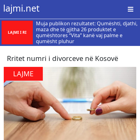
lajmi.net
Muja publikon rezultatet: Qumështi, djathi,
maza dhe të gjitha 26 produktet e
LAJMI I RI
qumështores “Vita” kanë vaj palme e
qumësht pluhur
​Rritet numri i divorceve në Kosovë
LAJME