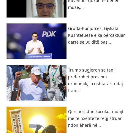
Kuvendi s’guxon të bëhet
muze,...
Gruda-Konjufcës: Gjykata
Kushtetuese e ka përcaktuar
qartë se 30 ditë pas...
Trump sugjeron se tani
preferohet presioni
ekonomik, jo ushtarak, ndaj
Iranit
Qershori dhe korriku, muajt
më të nxehtë të regjistruar
ndonjëherë në...