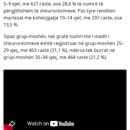
5–9 vjet, me 627 raste, ose 28,6 % të numrit të
përgjithshëm të shkurorëzimeve. Pas tyre renditen
martesat me kohëzgjatje 10–14 vjet, me 297 raste, ose
13,5 %.
Sipas grup-moshës, tek gratë numri më i madh i
shkurorëzimeve është regjistruar në grup-moshën 25–
29 vjeç, me 463 raste (21,1 %), ndërsa tek burrat në
grup-moshën 30–34 vjeç, me 464 raste (21,2 %).