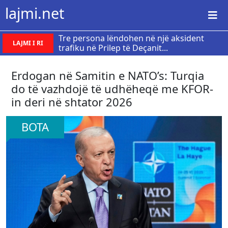
lajmi.net
Tre persona lëndohen në një aksident
LAJMI I RI
trafiku në Prilep të Deçanit...
Erdogan në Samitin e NATO’s: Turqia
do të vazhdojë të udhëheqë me KFOR-
in deri në shtator 2026
BOTA