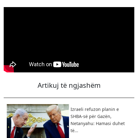
Artikuj të ngjashëm
Izraeli refuzon planin e
SHBA-së për Gazën,
Netanyahu: Hamasi duhet
të...