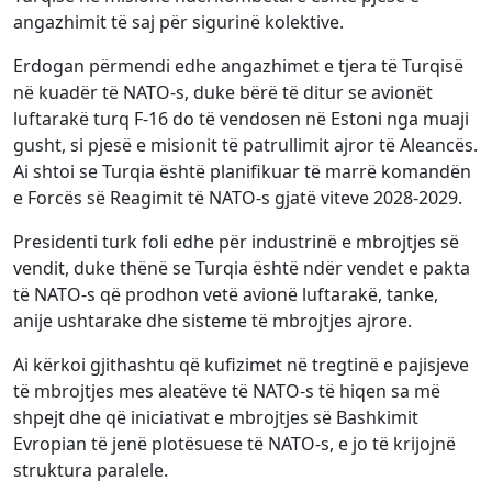
angazhimit të saj për sigurinë kolektive.
Erdogan përmendi edhe angazhimet e tjera të Turqisë
në kuadër të NATO-s, duke bërë të ditur se avionët
luftarakë turq F-16 do të vendosen në Estoni nga muaji
gusht, si pjesë e misionit të patrullimit ajror të Aleancës.
Ai shtoi se Turqia është planifikuar të marrë komandën
e Forcës së Reagimit të NATO-s gjatë viteve 2028-2029.
Presidenti turk foli edhe për industrinë e mbrojtjes së
vendit, duke thënë se Turqia është ndër vendet e pakta
të NATO-s që prodhon vetë avionë luftarakë, tanke,
anije ushtarake dhe sisteme të mbrojtjes ajrore.
Ai kërkoi gjithashtu që kufizimet në tregtinë e pajisjeve
të mbrojtjes mes aleatëve të NATO-s të hiqen sa më
shpejt dhe që iniciativat e mbrojtjes së Bashkimit
Evropian të jenë plotësuese të NATO-s, e jo të krijojnë
struktura paralele.