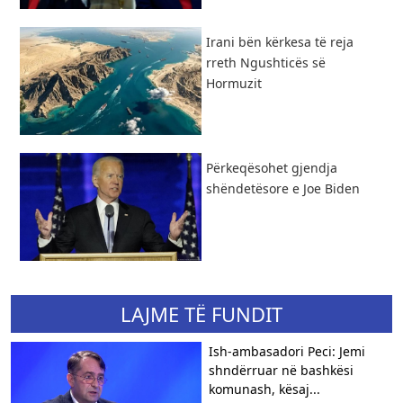
​Irani bën kërkesa të reja
rreth Ngushticës së
Hormuzit
Përkeqësohet gjendja
shëndetësore e Joe Biden
LAJME TË FUNDIT
Ish-ambasadori Peci: Jemi
shndërruar në bashkësi
komunash, kësaj...