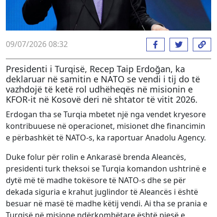
09/07/2026 08:32
Presidenti i Turqisë, Recep Taip Erdoğan, ka
deklaruar në samitin e NATO se vendi i tij do të
vazhdojë të ketë rol udhëheqës në misionin e
KFOR-it në Kosovë deri në shtator të vitit 2026.
Erdogan tha se Turqia mbetet një nga vendet kryesore
kontribuuese në operacionet, misionet dhe financimin
e përbashkët të NATO-s, ka raportuar Anadolu Agency.
Duke folur për rolin e Ankarasë brenda Aleancës,
presidenti turk theksoi se Turqia komandon ushtrinë e
dytë më të madhe tokësore të NATO-s dhe se për
dekada siguria e krahut juglindor të Aleancës i është
besuar në masë të madhe këtij vendi. Ai tha se prania e
Turqisë në misione ndërkombëtare është pjesë e