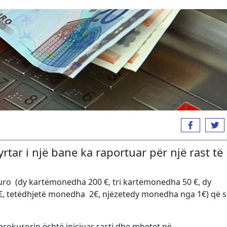
rtar i një bane ka raportuar për një rast të
 euro (dy kartëmonedha 200 €, tri kartëmonedha 50 €, dy
, tetëdhjetë monedha 2€, njëzetedy monedha nga 1€) që s
prokurorin është iniciuar rasti dhe mbetet në