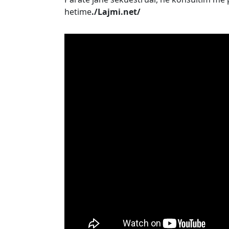
hetime
./Lajmi.net/