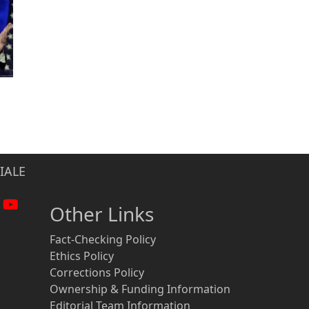
IALE
Other Links
Fact-Checking Policy
Ethics Policy
Corrections Policy
Ownership & Funding Information
Editorial Team Information