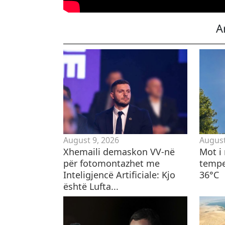
A
August 9, 2026
August
Xhemaili demaskon VV-në
Mot i 
për fotomontazhet me
temper
Inteligjencë Artificiale: Kjo
36°C
është Lufta...