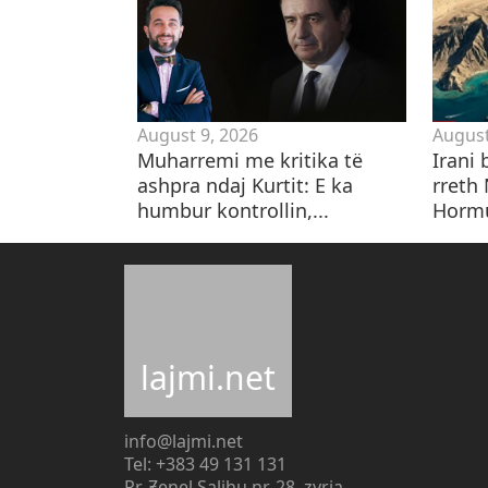
August 9, 2026
August
Muharremi me kritika të
​Irani
ashpra ndaj Kurtit: E ka
rreth
humbur kontrollin,...
Hormu
lajmi.net
info@lajmi.net
Tel: +383 49 131 131
Rr. Zenel Salihu nr. 28, zyrja