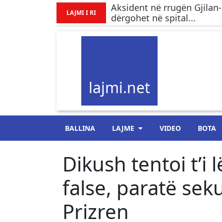
Aksident në rrugën Gjilan-
LAJMI I RI
dërgohet në spital...
lajmi.net
BALLINA
LAJME
VIDEO
BOTA
Dikush tentoi t’i
false, paratë sek
Prizren