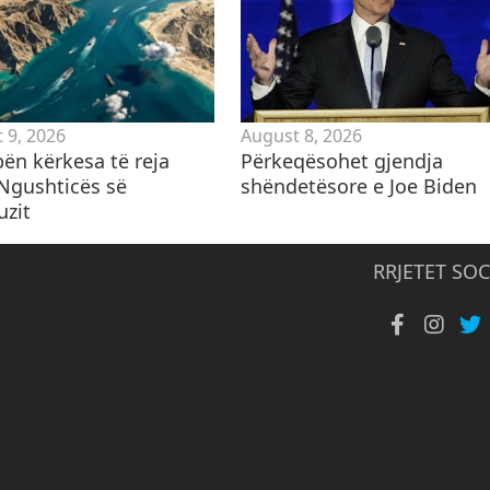
 9, 2026
August 8, 2026
 bën kërkesa të reja
Përkeqësohet gjendja
 Ngushticës së
shëndetësore e Joe Biden
zit
RRJETET SOC