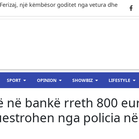
Ferizaj, një këmbësor goditet nga vetura dhe
SPORT
OPINION
SHOWBIZ
LIFESTYLE
 lë në bankë rreth 800 eu
uestrohen nga policia në