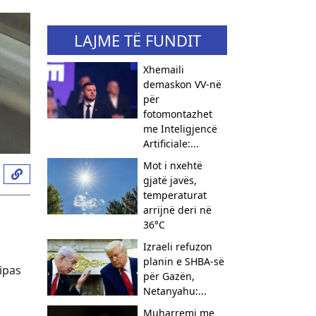
LAJME TË FUNDIT
Xhemaili
demaskon VV-në
për
fotomontazhet
me Inteligjencë
Artificiale:...
Mot i nxehtë
gjatë javës,
temperaturat
arrijnë deri në
36°C
Izraeli refuzon
planin e SHBA-së
ipas
për Gazën,
Netanyahu:...
Muharremi me