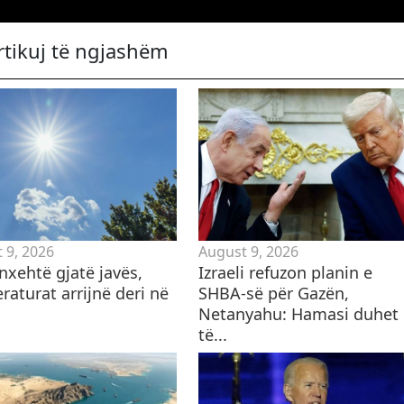
rtikuj të ngjashëm
 9, 2026
August 9, 2026
nxehtë gjatë javës,
Izraeli refuzon planin e
aturat arrijnë deri në
SHBA-së për Gazën,
Netanyahu: Hamasi duhet
të...