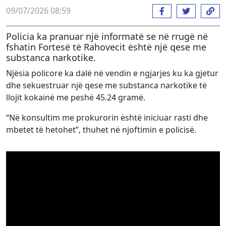
09/07/2026 08:59
Policia ka pranuar një informatë se në rrugë në
fshatin Fortesë të Rahovecit është një qese me
substanca narkotike.
Njësia policore ka dalë në vendin e ngjarjes ku ka gjetur
dhe sekuestruar një qese me substanca narkotike të
llojit kokainë me peshë 45.24 gramë.
“Në konsultim me prokurorin është iniciuar rasti dhe
mbetet të hetohet”, thuhet në njoftimin e policisë.