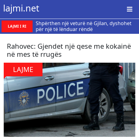
lajmi.net
Shpërthen një veturë në Gjilan, dyshohet
LAJMI I RI
për një të lënduar rëndë
Rahovec: Gjendet një qese me kokainë
në mes të rrugës
LAJME