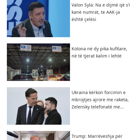
Valon Syla: Na e dijmë që s’i
kanë numrat, te AAK-ja
është çelësi
Kolona në dy pika kufitare,
në të tjerat kalim i lehtë
Ukraina kërkon forcimin e
mbrojtjes ajrore me raketa,
Zelensky telefonatë me...
Trump: Marrëveshja për