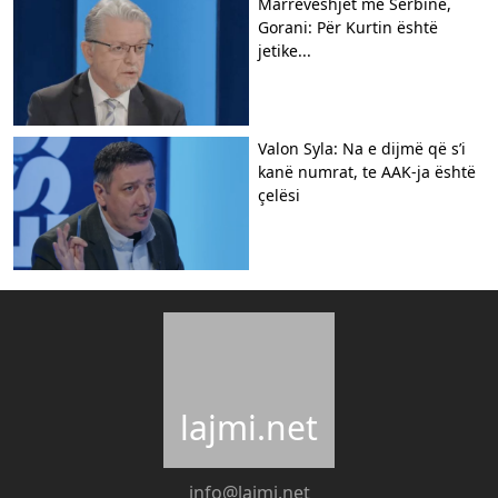
Marrëveshjet me Serbinë,
Gorani: Për Kurtin është
jetike...
Valon Syla: Na e dijmë që s’i
kanë numrat, te AAK-ja është
çelësi
lajmi.net
info@lajmi.net