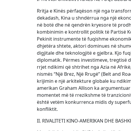
Rritja e Kinës përfaqëson një nga transfor
dekadash, Kina u shndërrua nga një ekono
në botë dhe në qendrën kryesore të prodhimi
kombinimin e kontrollit politik të Partis
Pekinit instrumente të fuqishme ekonomike
dhjetëra shtete, aktori dominues në shumë s
digjitale dhe teknologjitë e gjelbra. Kjo 
diplomatik. Përmes investimeve, tregtisë d
rrjet ndikimi që shtrihet nga Azia në Afr
nismës “Një Brez, Një Rrugë” (Belt and Roa
krijimin e një arkitekture globale ku ndik
amerikan Graham Allison ka argumentuar s
momentet më të rrezikshme të tranzicionit 
është vetëm konkurrenca midis dy superfuq
konfliktit.
II. RIVALITETI KINO-AMERIKAN DHE BASHK