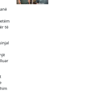
kanë
 vetëm
ër të
injal
një
lluar
t
e
ohim