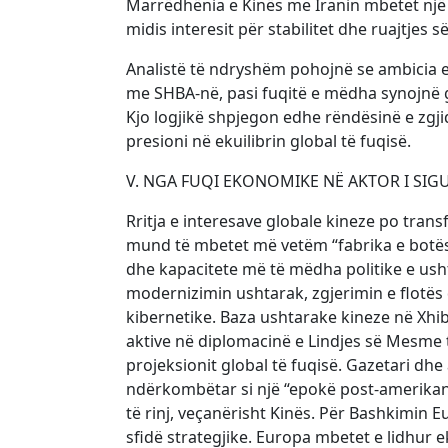
Marrëdhënia e Kinës me Iranin mbetet një e
midis interesit për stabilitet dhe ruajtje
Analistë të ndryshëm pohojnë se ambicia e
me SHBA-në, pasi fuqitë e mëdha synojnë g
Kjo logjikë shpjegon edhe rëndësinë e zgjid
presioni në ekuilibrin global të fuqisë.
V. NGA FUQI EKONOMIKE NË AKTOR I SIG
Rritja e interesave globale kineze po tran
mund të mbetet më vetëm “fabrika e botës”
dhe kapacitete më të mëdha politike e ush
modernizimin ushtarak, zgjerimin e flotës 
kibernetike. Baza ushtarake kineze në Xhib
aktive në diplomacinë e Lindjes së Mesme t
projeksionit global të fuqisë. Gazetari dhe
ndërkombëtar si një “epokë post-amerikane
të rinj, veçanërisht Kinës. Për Bashkimin
sfidë strategjike. Europa mbetet e lidhur 