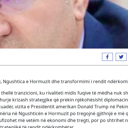
ni, Ngushtica e Hormuzit dhe transformimi i rendit ndërkom
hellë tranzicioni, ku rivaliteti midis fuqive të mëdha nuk s
rthurje krizash strategjike që prekin njëkohësisht diplomacin
uadër, vizita e Presidentit amerikan Donald Trump në Pekin
mëria në Ngushticën e Hormuzit po tregojnë gjithnjë e më 
kufizohet më vetëm në ekonomi dhe tregti, por po shtrihet 
strategjikë të rendit ndërkombëtar.