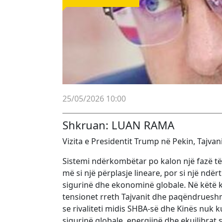
25/05/2026 10:00
Shkruan: LUAN RAMA
Vizita e Presidentit Trump në Pekin, Tajva
Sistemi ndërkombëtar po kalon një fazë të t
më si një përplasje lineare, por si një ndë
sigurinë dhe ekonominë globale. Në këtë k
tensionet rreth Tajvanit dhe paqëndruesh
se rivaliteti midis SHBA-së dhe Kinës nuk 
sigurinë globale, energjinë dhe ekuilibrat 