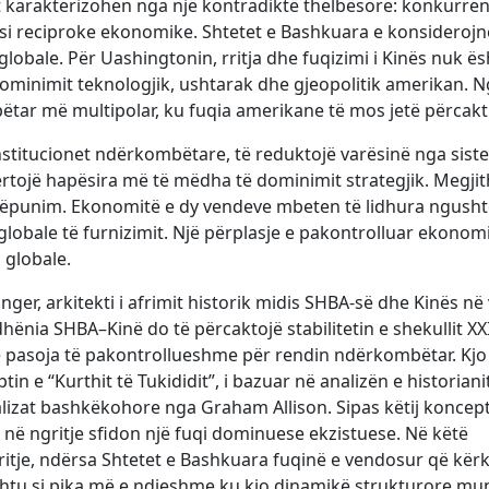
 karakterizohen nga një kontradiktë thelbësore: konkurre
rësi reciproke ekonomike. Shtetet e Bashkuara e konsiderojn
globale. Për Uashingtonin, rritja dhe fuqizimi i Kinës nuk ës
ominimit teknologjik, ushtarak dhe gjeopolitik amerikan. 
bëtar më multipolar, ku fuqia amerikane të mos jetë përcak
institucionet ndërkombëtare, të reduktojë varësinë nga sist
ërtojë hapësira më të mëdha të dominimit strategjik. Megjit
shkëpunim. Ekonomitë e dy vendeve mbeten të lidhura ngush
globale të furnizimit. Një përplasje e pakontrolluar ekonom
 globale.
nger, arkitekti i afrimit historik midis SHBA-së dhe Kinës në 
ënia SHBA–Kinë do të përcaktojë stabilitetin e shekullit XX
hte pasoja të pakontrollueshme për rendin ndërkombëtar. Kjo
in e “Kurthit të Tukididit”, i bazuar në analizën e historiani
nalizat bashkëkohore nga Graham Allison. Sipas këtij koncept
qi në ngritje sfidon një fuqi dominuese ekzistuese. Në këtë
ritje, ndërsa Shtetet e Bashkuara fuqinë e vendosur që kër
ështu si pika më e ndjeshme ku kjo dinamikë strukturore mu