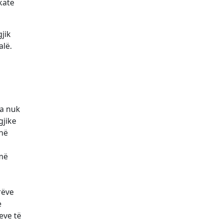
kate
jik
alë.
na nuk
gjike
 në
 më
rëve
e
eve të