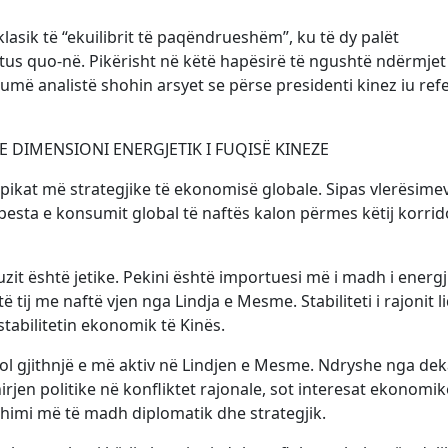
klasik të “ekuilibrit të paqëndrueshëm”, ku të dy palët
atus quo-në. Pikërisht në këtë hapësirë të ngushtë ndërmjet
umë analistë shohin arsyet se përse presidenti kinez iu ref
E DIMENSIONI ENERGJETIK I FUQISË KINEZE
ikat më strategjike të ekonomisë globale. Sipas vlerësimev
 pesta e konsumit global të naftës kalon përmes këtij korrid
it është jetike. Pekini është importuesi më i madh i energj
tij me naftë vjen nga Lindja e Mesme. Stabiliteti i rajonit l
stabilitetin ekonomik të Kinës.
rol gjithnjë e më aktiv në Lindjen e Mesme. Ndryshe nga de
jen politike në konfliktet rajonale, sot interesat ekonomi
zhimi më të madh diplomatik dhe strategjik.