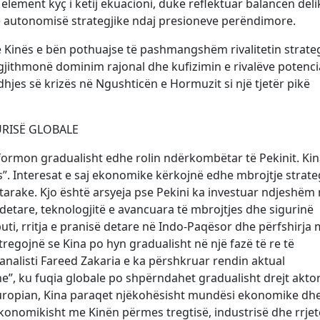
lement kyç i këtij ekuacioni, duke reflektuar balancën deli
s së autonomisë strategjike ndaj presioneve perëndimore.
 Kinës e bën pothuajse të pashmangshëm rivalitetin strateg
jithmonë dominim rajonal dhe kufizimin e rivalëve potenci
hjes së krizës në Ngushticën e Hormuzit si një tjetër pikë
URISË GLOBALE
sformon gradualisht edhe rolin ndërkombëtar të Pekinit. Ki
. Interesat e saj ekonomike kërkojnë edhe mbrojtje strate
tarake. Kjo është arsyeja pse Pekini ka investuar ndjeshëm
detare, teknologjitë e avancuara të mbrojtjes dhe sigurinë
uti, rritja e pranisë detare në Indo-Paqësor dhe përfshirja
regojnë se Kina po hyn gradualisht në një fazë të re të
 analisti Fareed Zakaria e ka përshkruar rendin aktual
”, ku fuqia globale po shpërndahet gradualisht drejt akto
 Europian, Kina paraqet njëkohësisht mundësi ekonomike dh
ekonomikisht me Kinën përmes tregtisë, industrisë dhe rrjet