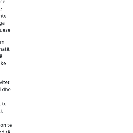
ncë
ë
htë
Nga
tuese.
emi
hatë,
të
ike
vitet
I dhe
t të
i,
kon të
nd të