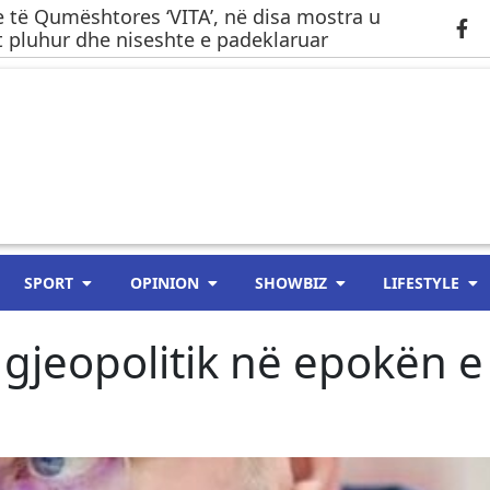
 të Qumështores ‘VITA’, në disa mostra u
 pluhur dhe niseshte e padeklaruar
SPORT
OPINION
SHOWBIZ
LIFESTYLE
j gjeopolitik në epokën e