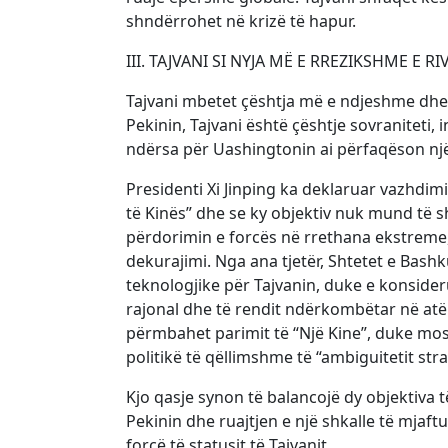
shndërrohet në krizë të hapur.
III. TAJVANI SI NYJA MË E RREZIKSHME E R
Tajvani mbetet çështja më e ndjeshme dhe
Pekinin, Tajvani është çështje sovraniteti, i
ndërsa për Uashingtonin ai përfaqëson një 
Presidenti Xi Jinping ka deklaruar vazhdim
të Kinës” dhe se ky objektiv nuk mund të s
përdorimin e forcës në rrethana ekstreme,
dekurajimi. Nga ana tjetër, Shtetet e Bash
teknologjike për Tajvanin, duke e konsideru
rajonal dhe të rendit ndërkombëtar në atë p
përmbahet parimit të “Një Kine”, duke mos 
politikë të qëllimshme të “ambiguitetit stra
Kjo qasje synon të balancojë dy objektiva t
Pekinin dhe ruajtjen e një shkalle të mja
forcë të statusit të Tajvanit.