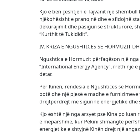
Kjo e bën çështjen e Tajvanit një shembull 
njëkohësisht e pranojnë dhe e sfidojnë st
dekurajimit dhe pasigurisë strukturore, sh
“Kurthit të Tukididit”.
IV. KRIZA E NGUSHTICËS SË HORMUZIT DH
Ngushtica e Hormuzit përfaqëson një nga p
“International Energy Agency”, rreth një e
detar.
Për Kinën, rëndësia e Ngushticës së Hormuz
botë dhe një pjesë e madhe e furnizimeve të 
drejtpërdrejt me sigurinë energjetike dhe 
Kjo është një nga arsyet pse Kina po luan 
e mëparshme, kur Pekini shmangte përfshir
energjetike e shtyjnë Kinën drejt një anga