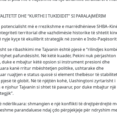
IVALITETIT DHE “KURTHI I TUKIDIDIT” SI PARALAJMËRIM
 potencialisht më e rrezikshme e marrëdhënieve SHBA–Kinë
ntegriteti territorial dhe vazhdimësie historike të shtetit kin
nyje kyçe të ekuilibrit strategjik në zonën e Indo-Paqësorit
isht se ribashkimi me Tajvanin është pjesë e “rilindjes komb
htyhet pafundësisht. Në këtë kuadër, Pekini nuk përjashton
 duke e mbajtur këtë opsion si instrument presioni dhe
kuara kanë rritur mbështetjen politike, ushtarake dhe
ar ruajtjen e status quosë si element thelbësor të stabilitet
jesë të globit. Në të njëjtën kohë, Uashingtoni zyrtarisht i
e njohur Tajvanin si shtet të pavarur, por duke mbajtur një
tegjik”.
ë ndërlikuara: shmangien e një konflikti të drejtpërdrejtë m
ftueshme parandaluese ndaj çdo përpjekjeje për ndryshim m