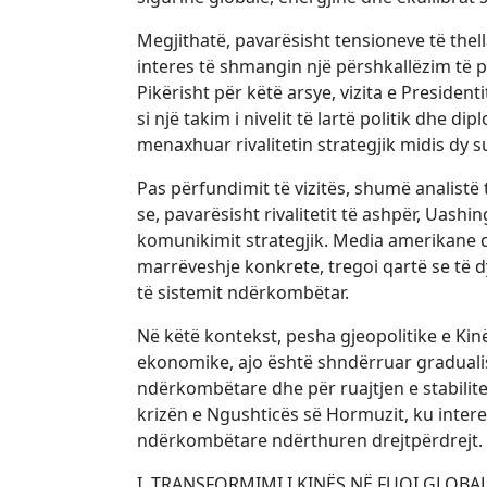
Megjithatë, pavarësisht tensioneve të the
interes të shmangin një përshkallëzim të p
Pikërisht për këtë arsye, vizita e Preside
si një takim i nivelit të lartë politik dhe d
menaxhuar rivalitetin strategjik midis dy 
Pas përfundimit të vizitës, shumë analistë 
se, pavarësisht rivalitetit të ashpër, Uash
komunikimit strategjik. Media amerikane 
marrëveshje konkrete, tregoi qartë se të d
të sistemit ndërkombëtar.
Në këtë kontekst, pesha gjeopolitike e Ki
ekonomike, ajo është shndërruar gradual
ndërkombëtare dhe për ruajtjen e stabilit
krizën e Ngushticës së Hormuzit, ku interesa
ndërkombëtare ndërthuren drejtpërdrejt.
I. TRANSFORMIMI I KINËS NË FUQI GLOBA