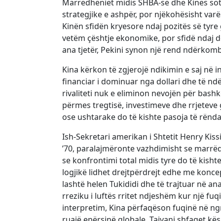
Marrëdhëniet midis SHBA-së dhe Kinës sot
strategjike e ashpër, por njëkohësisht va
Kinën sfidën kryesore ndaj pozitës së tyre 
vetëm çështje ekonomike, por sfidë ndaj d
ana tjetër, Pekini synon një rend ndërkom
Kina kërkon të zgjerojë ndikimin e saj në 
financiar i dominuar nga dollari dhe të nd
rivaliteti nuk e eliminon nevojën për ba
përmes tregtisë, investimeve dhe rrjeteve 
ose ushtarake do të kishte pasoja të rënda
Ish-Sekretari amerikan i Shtetit Henry Kissi
’70, paralajmëronte vazhdimisht se marrëdh
se konfrontimi total midis tyre do të kis
logjikë lidhet drejtpërdrejt edhe me koncept
lashtë helen Tukididi dhe të trajtuar në a
rreziku i luftës rritet ndjeshëm kur një fu
interpretim, Kina përfaqëson fuqinë në ng
ruajë epërsinë globale. Tajvani shfaqet k