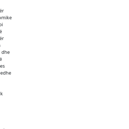
ër
nomike
bi
ë
ër
a
k dhe
ë
mes
r edhe
uk