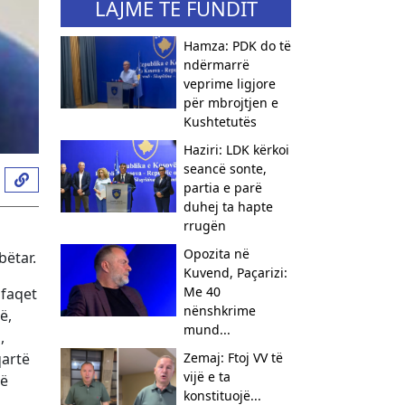
LAJME TË FUNDIT
Hamza: PDK do të
ndërmarrë
veprime ligjore
për mbrojtjen e
Kushtetutës
Haziri: LDK kërkoi
seancë sonte,
partia e parë
duhej ta hapte
rrugën
Opozita në
bëtar.
Kuvend, Paçarizi:
Me 40
hfaqet
nënshkrime
ë,
mund...
,
qartë
Zemaj: Ftoj VV të
vijë e ta
në
konstituojë...