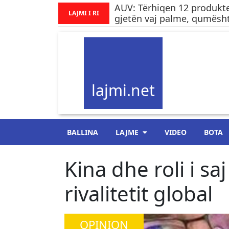
AUV: Tërhiqen 12 produkte
LAJMI I RI
gjetën vaj palme, qumësht
lajmi.net
BALLINA
LAJME
VIDEO
BOTA
Kina dhe roli i sa
rivalitetit global
OPINION