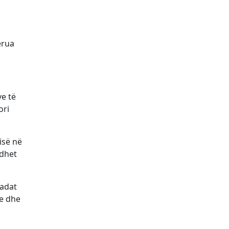
erua
e të
ori
isë në
idhet
kadat
ke dhe