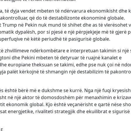
lla, të dyja vendet mbeten të ndërvarura ekonomikisht dhe 
akontrolluar, që do të destabilizonte ekonominë globale.
ntit Trump në Pekin nuk mund të shihet dhe as të vlerësohet
iplomatik dypalësh, por si pjesë e një përpjekjeje më të gjerë p
superfuqive në këtë periudhë të pasigurisë globale.
të zhvillimeve ndërkombëtare e interpretuan takimin si një s
ingtoni dhe Pekini mbeten të detyruar të ruajnë kanalet e
dhe europiane theksuan se takimi, edhe pse nuk çoi në ndo
yja palët kërkojnë të shmangin një destabilizim të pakontro
nës është bërë më e dukshme se kurrë. Nga një fuqi kryesish
isht në një aktor të domosdoshëm për menaxhimin e krizav
etit ekonomik global. Kjo është veçanërisht e qartë nëse sh
t energjetike, rivaliteti strategjik dhe ekuilibrat e sigurisë
LE