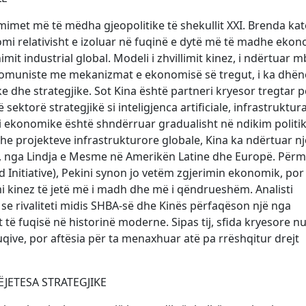
mimet më të mëdha gjeopolitike të shekullit XXI. Brenda kat
mi relativisht e izoluar në fuqinë e dytë më të madhe eko
t industrial global. Modeli i zhvillimit kinez, i ndërtuar m
ë Komuniste me mekanizmat e ekonomisë së tregut, i ka dhën
 dhe strategjike. Sot Kina është partneri kryesor tregtar p
ektorë strategjikë si inteligjenca artificiale, infrastruktur
fuqi ekonomike është shndërruar gradualisht në ndikim politi
he projekteve infrastrukturore globale, Kina ka ndërtuar nj
ikë, nga Lindja e Mesme në Amerikën Latine dhe Europë. Për
d Initiative), Pekini synon jo vetëm zgjerimin ekonomik, po
imi kinez të jetë më i madh dhe më i qëndrueshëm. Analisti
e rivaliteti midis SHBA-së dhe Kinës përfaqëson një nga
të fuqisë në historinë moderne. Sipas tij, sfida kryesore n
ive, por aftësia për ta menaxhuar atë pa rrëshqitur drejt
ËJETESA STRATEGJIKE