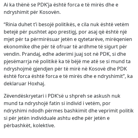
Ai ka thënë se PDK’ja është forca e të mirës dhe e
ndryshimit për Kosovën.
“Rinia duhet t’i besojë politikës, e cila nuk është vetëm
betejë për pushtet apo prestigj, por asaj që është një
mjet për ta përmirësuar jetën e qytetarëve, mirëqenien
ekonomike dhe për të ofruar të ardhme të sigurt për
vendin. Prandaj, edhe aderimi juaj sot në PDK, si dhe
pjesëmarrja në politikë ka të bëjë me atë se si mund ta
ndryshojmë gjendjen për të mirë në Kosovë dhe PDK
është forca është forca e të mirës dhe e ndryshimit”, ka
deklaruar Hoxhaj.
Zëvendëskryetari i PDK’së u shpreh se askush nuk
mund ta ndryshojë fatin si individ i vetëm, por
ndryshimi ndodh përmes bashkimit dhe veprimit politik
si për jetën individuale ashtu edhe për jetën e
përbashkët, kolektive.