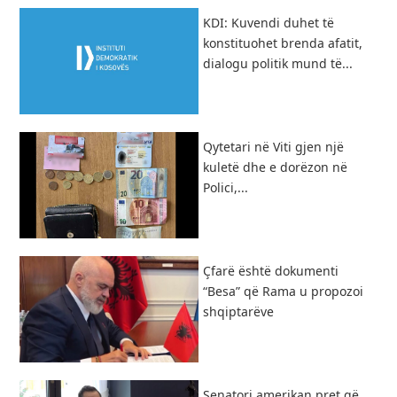
KDI: Kuvendi duhet të
konstituohet brenda afatit,
dialogu politik mund të...
Qytetari në Viti gjen një
kuletë dhe e dorëzon në
Polici,...
Çfarë është dokumenti
“Besa” që Rama u propozoi
shqiptarëve
Senatori amerikan pret që