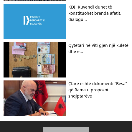
KDI: Kuvendi duhet të
konstituohet brenda afatit,
dialogu...
Qytetari në Viti gjen një kuletë
dhe e...
Çfarë është dokumenti “Besa”
që Rama u propozoi
shqiptarëve