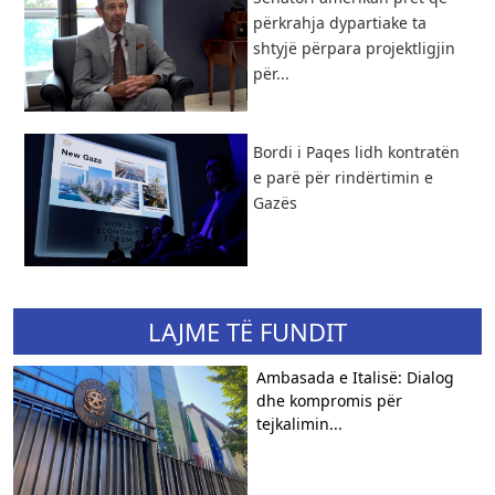
përkrahja dypartiake ta
shtyjë përpara projektligjin
për...
Bordi i Paqes lidh kontratën
e parë për rindërtimin e
Gazës
LAJME TË FUNDIT
Ambasada e Italisë: Dialog
dhe kompromis për
tejkalimin...