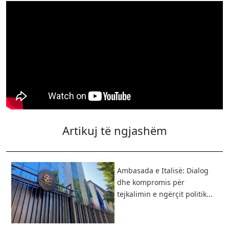
Artikuj të ngjashëm
Ambasada e Italisë: Dialog
dhe kompromis për
tejkalimin e ngërçit politik...