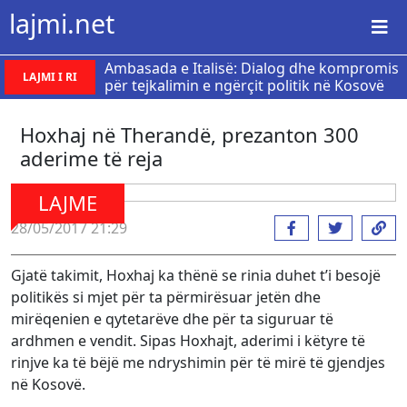
lajmi.net
Ambasada e Italisë: Dialog dhe kompromis
LAJMI I RI
për tejkalimin e ngërçit politik në Kosovë
Hoxhaj në Therandë, prezanton 300
aderime të reja
LAJME
28/05/2017 21:29
Gjatë takimit, Hoxhaj ka thënë se rinia duhet t’i besojë
politikës si mjet për ta përmirësuar jetën dhe
mirëqenien e qytetarëve dhe për ta siguruar të
ardhmen e vendit. Sipas Hoxhajt, aderimi i këtyre të
rinjve ka të bëjë me ndryshimin për të mirë të gjendjes
në Kosovë.