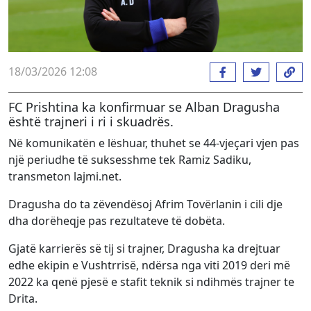
18/03/2026 12:08
FC Prishtina ka konfirmuar se Alban Dragusha
është trajneri i ri i skuadrës.
Në komunikatën e lëshuar, thuhet se 44-vjeçari vjen pas
një periudhe të suksesshme tek Ramiz Sadiku,
transmeton lajmi.net.
Dragusha do ta zëvendësoj Afrim Tovërlanin i cili dje
dha dorëheqje pas rezultateve të dobëta.
Gjatë karrierës së tij si trajner, Dragusha ka drejtuar
edhe ekipin e Vushtrrisë, ndërsa nga viti 2019 deri më
2022 ka qenë pjesë e stafit teknik si ndihmës trajner te
Drita.