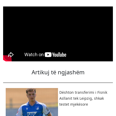
Artikuj të ngjashëm
Dështon transferimi i Fisnik
Asllanit tek Leipzig, shkak
testet mjekësore