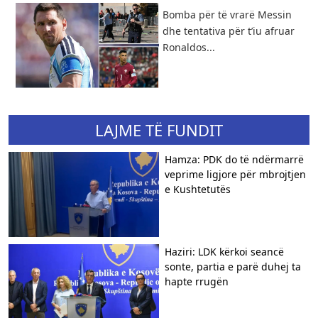
Bomba për të vrarë Messin
dhe tentativa për t’iu afruar
Ronaldos...
LAJME TË FUNDIT
Hamza: PDK do të ndërmarrë
veprime ligjore për mbrojtjen
e Kushtetutës
Haziri: LDK kërkoi seancë
sonte, partia e parë duhej ta
hapte rrugën