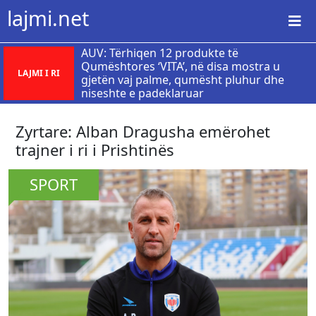
lajmi.net
AUV: Tërhiqen 12 produkte të
Qumështores ‘VITA’, në disa mostra u
LAJMI I RI
gjetën vaj palme, qumësht pluhur dhe
niseshte e padeklaruar
Zyrtare: Alban Dragusha emërohet
trajner i ri i Prishtinës
SPORT