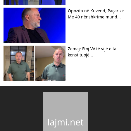
Opozita në Kuvend, Paçarizi:
Me 40 nënshkrime mund...
Zemaj: Ftoj VV të vijë e ta
konstituojë...
lajmi.net