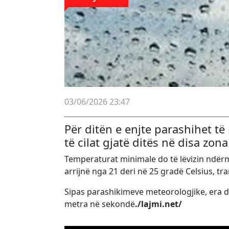
03/06/2026 23:47
Për ditën e enjte parashihet t
të cilat gjatë ditës në disa zon
Temperaturat minimale do të lëvizin ndërm
arrijnë nga 21 deri në 25 gradë Celsius, tr
Sipas parashikimeve meteorologjike, era do 
metra në sekondë
./lajmi.net/