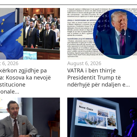
 6, 2026
August 6, 2026
kërkon zgjidhje pa
VATRA i bën thirrje
a: Kosova ka nevojë
Presidentit Trump të
stitucione
ndërhyjë për ndaljen e...
onale...