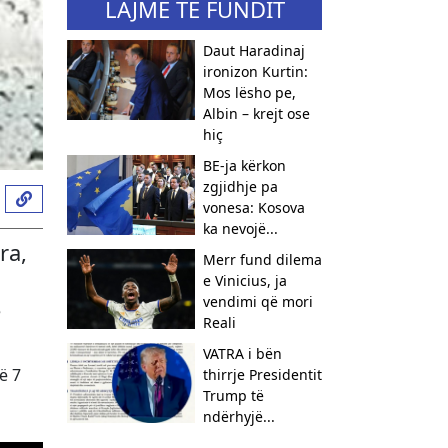
LAJME TË FUNDIT
Daut Haradinaj
ironizon Kurtin:
Mos lësho pe,
Albin – krejt ose
hiç
BE-ja kërkon
zgjidhje pa
vonesa: Kosova
ka nevojë...
ra,
Merr fund dilema
e Vinicius, ja
vendimi që mori
ë
Reali
VATRA i bën
ë 7
thirrje Presidentit
Trump të
ndërhyjë...