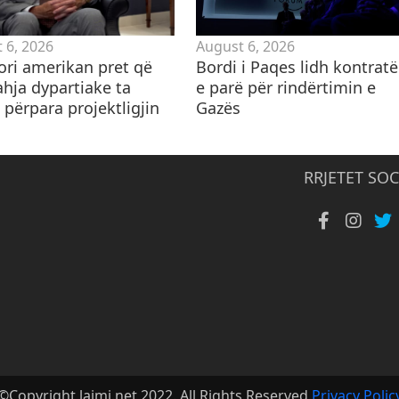
 6, 2026
August 6, 2026
ori amerikan pret që
Bordi i Paqes lidh kontrat
ahja dypartiake ta
e parë për rindërtimin e
 përpara projektligjin
Gazës
RRJETET SOC
©Copyright lajmi.net 2022. All Rights Reserved
Privacy Polic