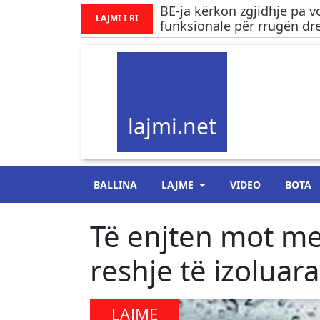
BE-ja kërkon zgjidhje pa v
LAJMI I RI
funksionale për rrugën dre
lajmi.net
BALLINA
LAJME
VIDEO
BOTA
Të enjten mot me 
reshje të izoluara
LAJME