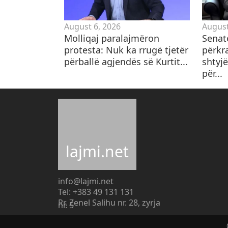
August 6, 2026
August
Molliqaj paralajmëron
Senat
protesta: Nuk ka rrugë tjetër
përkr
përballë agjendës së Kurtit...
shtyjë
për...
lajmi.net
info@lajmi.net
Tel: +383 49 131 131
Rr. Zenel Salihu nr. 28, zyrja
nr. 5