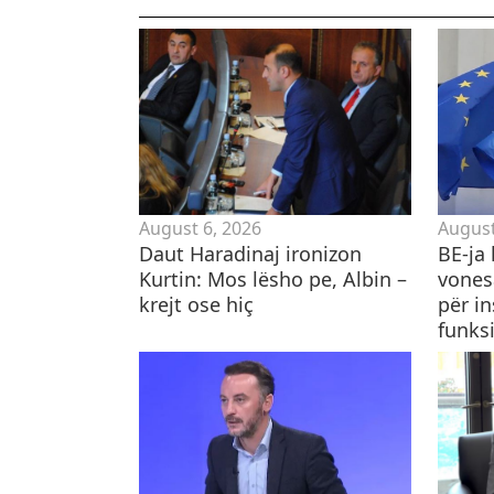
August 6, 2026
August
Daut Haradinaj ironizon
BE-ja 
Kurtin: Mos lësho pe, Albin –
vones
krejt ose hiç
për in
funksi