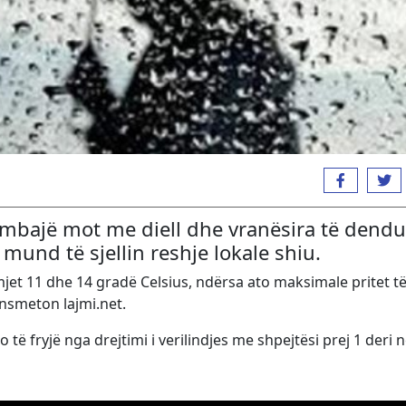
ë mbajë mot me diell dhe vranësira të dendu
a mund të sjellin reshje lokale shiu.
jet 11 dhe 14 gradë Celsius, ndërsa ato maksimale pritet t
ansmeton lajmi.net.
të fryjë nga drejtimi i verilindjes me shpejtësi prej 1 deri n