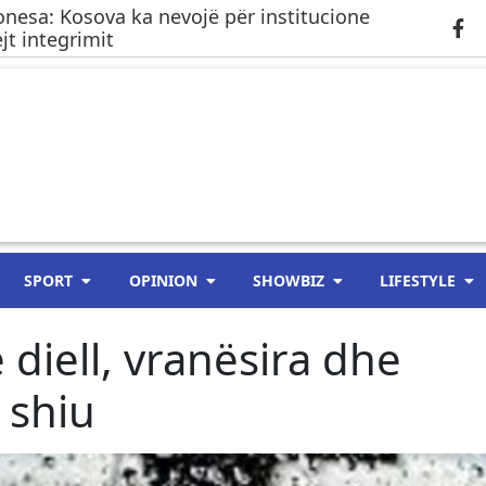
onesa: Kosova ka nevojë për institucione
jt integrimit
SPORT
OPINION
SHOWBIZ
LIFESTYLE
diell, vranësira dhe
 shiu