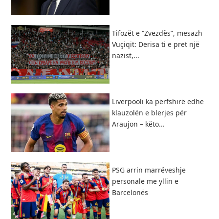
Tifozët e “Zvezdës”, mesazh
Vuçiqit: Derisa ti e pret një
nazist,...
Liverpooli ka përfshirë edhe
klauzolën e blerjes për
Araujon – këto...
PSG arrin marrëveshje
personale me yllin e
Barcelonës