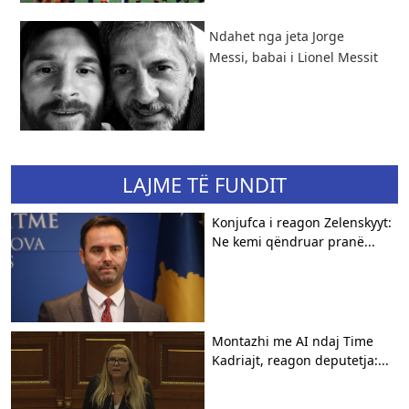
Ndahet nga jeta Jorge
Messi, babai i Lionel Messit
LAJME TË FUNDIT
Konjufca i reagon Zelenskyyt:
Ne kemi qëndruar pranë...
Montazhi me AI ndaj Time
Kadriajt, reagon deputetja:...