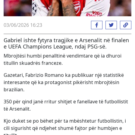
03/06/2026 16:23
Gabriel ishte fytyra tragjike e Arsenalit në finalen
e UEFA Champions League, ndaj PSG-së.
Mbrojtësi humbi penalltinë vendimtare që ia dhuroi
titullin skuadrës franceze.
Gazetari, Fabrizio Romano ka publikuar një statistikë
interesante që ka protagonist pikërisht mbrojtësin
brazilian.
350 për qind janë rritur shitjet e fanellave të futbollistit
të Arsenalit.
Kjo duket se po bëhet për ta mbështetur futbollistin, i
cili sigurisht që ndjehet shumë fajtor për humbjen e