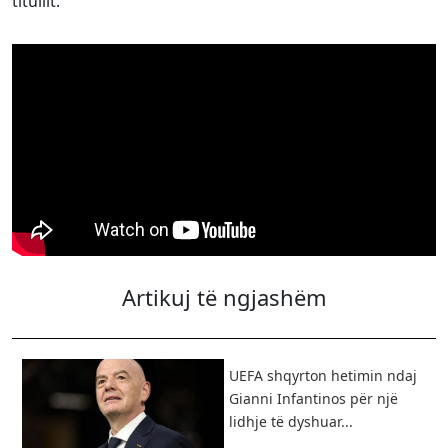
titullit.
Artikuj të ngjashëm
UEFA shqyrton hetimin ndaj
Gianni Infantinos për një
lidhje të dyshuar...