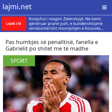
lajmi.net
Konjufca i reagon Zelenskyyt: Ne kemi
qëndruar pranë jush, e kundërshtojmë
LAJMI I RI
vendosmërisht mosnjohjen e Kosovës...
Pas humbjes së penalltisë, fanella e
Gabrielit po shitet me të madhe
SPORT