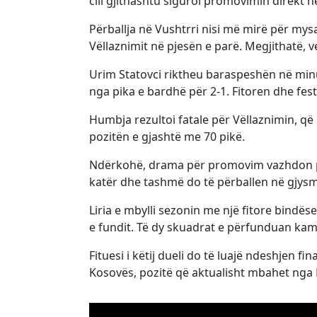
cili gjithashtu siguroi promovimin direkt në
Përballja në Vushtrri nisi më mirë për mysa
Vëllaznimit në pjesën e parë. Megjithatë,
Urim Statovci riktheu baraspeshën në min
nga pika e bardhë për 2-1. Fitoren dhe fest
Humbja rezultoi fatale për Vëllaznimin, që
pozitën e gjashtë me 70 pikë.
Ndërkohë, drama për promovim vazhdon
katër dhe tashmë do të përballen në gjysm
Liria e mbylli sezonin me një fitore bindës
e fundit. Të dy skuadrat e përfunduan kamp
Fituesi i këtij dueli do të luajë ndeshjen f
Kosovës, pozitë që aktualisht mbahet nga