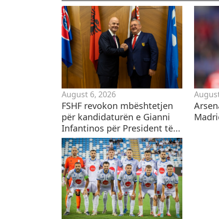
August 6, 2026
August
FSHF revokon mbështetjen
​Arsen
për kandidaturën e Gianni
Madri
Infantinos për President të...