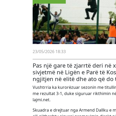
23/05/2026 18:33
Pas një gare të zjarrtë deri në 
sivjetmë në Ligën e Parë të Ko
ngjitjen në elitë dhe ato që do
Vushtrria
ka kurorëzuar sezonin me titull
me rezultat 3-1, duke siguruar rikthimin 
lajmi.net.
Skuadra e drejtuar nga
Armend Dallku
e m