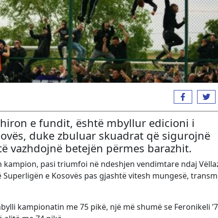
xhiron e fundit, është mbyllur edicioni i
sovës, duke zbuluar skuadrat që sigurojnë
 të vazhdojnë betejën përmes barazhit.
in kampion, pasi triumfoi në ndeshjen vendimtare ndaj
Vëlla
në Superligën e Kosovës pas gjashtë vitesh mungesë, trans
bylli kampionatin me 75 pikë, një më shumë se
Feronikeli ’