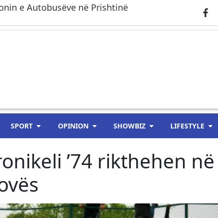
onin e Autobusëve në Prishtinë
SPORT
OPINION
SHOWBIZ
LIFESTYLE
onikeli ’74 rikthehen në
ovës