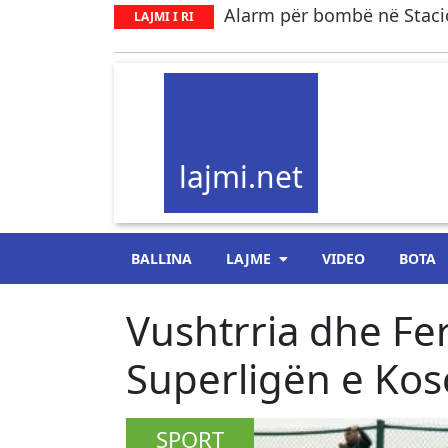
Alarm për bombë në Staci
LAJMI I RI
lajmi.net
BALLINA
LAJME
VIDEO
BOTA
Vushtrria dhe Fer
Superligën e Kos
SPORT