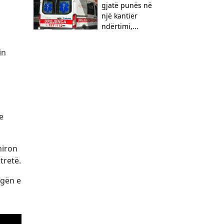
gjatë punës në
një kantier
ndërtimi,...
in
e
hiron
tretë.
igën e