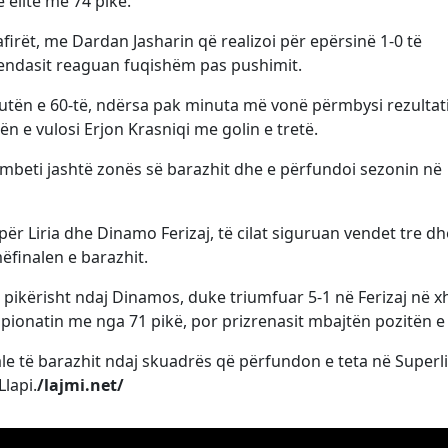
 elitë me 74 pikë.
firët, me Dardan Jasharin që realizoi për epërsinë 1-0 të
 vendasit reaguan fuqishëm pas pushimit.
utën e 60-të, ndërsa pak minuta më vonë përmbysi rezultat
ën e vulosi Erjon Krasniqi me golin e tretë.
 mbeti jashtë zonës së barazhit dhe e përfundoi sezonin në
 për
Liria
dhe
Dinamo Ferizaj
, të cilat siguruan vendet tre dh
ëfinalen e barazhit.
e pikërisht ndaj Dinamos, duke triumfuar 5-1 në Ferizaj në x
ionatin me nga 71 pikë, por prizrenasit mbajtën pozitën e 
inale të barazhit ndaj skuadrës që përfundon e teta në Superl
Llapi
.
/lajmi.net/