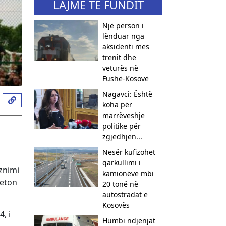
LAJME TË FUNDIT
Një person i
lënduar nga
aksidenti mes
trenit dhe
veturës në
Fushë-Kosovë
Nagavci: Është
koha për
marrëveshje
politike për
zgjedhjen...
Nesër kufizohet
qarkullimi i
znimi
kamionëve mbi
meton
20 tonë në
autostradat e
Kosovës
74
, i
Humbi ndjenjat