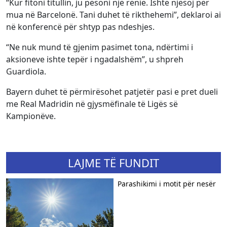
“Kur fitoni titullin, ju pësoni një rënie. Ishte njësoj për
mua në Barcelonë. Tani duhet të rikthehemi”, deklaroi ai
në konferencë për shtyp pas ndeshjes.
“Ne nuk mund të gjenim pasimet tona, ndërtimi i
aksioneve ishte tepër i ngadalshëm”, u shpreh
Guardiola.
Bayern duhet të përmirësohet patjetër pasi e pret dueli
me Real Madridin në gjysmëfinale të Ligës së
Kampionëve.
LAJME TË FUNDIT
Parashikimi i motit për nesër