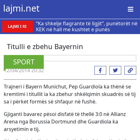
lajmi.net
“Ka shkelje flagrante të ligjit”, punëtorët në
LAJMI I RI
KEK në hall me kushtet e punës
Titulli e zbehu Bayernin
SPORT
12/04/2014 20:32
Trajneri i Bayern Munichut, Pep Guardiola ka thënë se
kremtimi i titullit ia ka zbehur shkëlqimin skuadrës së tij
sa i përket formës së shfaqur në fushë.
Gjiganti bavarez pësoi disfatë të thellë 3:0 në Allianz
Arena nga Borussia Dortmund dhe Guardiola ka
arsyetimin e tij.