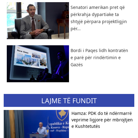
Senatori amerikan pret që
përkrahja dypartiake ta
shtyjë përpara projektligjin
për...
Bordi i Paqes lidh kontratën
e parë për rindërtimin e
Gazës
LAJME TË FUNDIT
Hamza: PDK do të ndërmarrë
veprime ligjore për mbrojtjen
e Kushtetutës