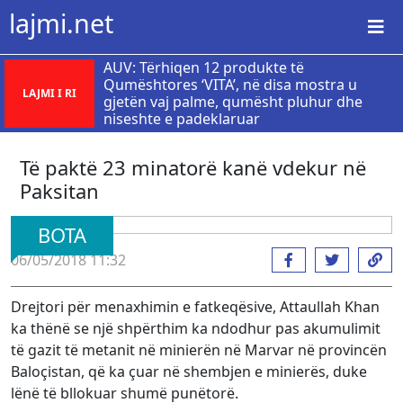
lajmi.net
AUV: Tërhiqen 12 produkte të
Qumështores ‘VITA’, në disa mostra u
LAJMI I RI
gjetën vaj palme, qumësht pluhur dhe
niseshte e padeklaruar
Të paktë 23 minatorë kanë vdekur në
Paksitan
BOTA
06/05/2018 11:32
Drejtori për menaxhimin e fatkeqësive, Attaullah Khan
ka thënë se një shpërthim ka ndodhur pas akumulimit
të gazit të metanit në minierën në Marvar në provincën
Baloçistan, që ka çuar në shembjen e minierës, duke
lënë të bllokuar shumë punëtorë.