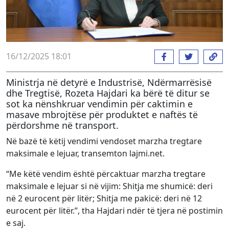
16/12/2025 18:01
Ministrja në detyrë e Industrisë, Ndërmarrësisë
dhe Tregtisë, Rozeta Hajdari ka bërë të ditur se
sot ka nënshkruar vendimin për caktimin e
masave mbrojtëse për produktet e naftës të
përdorshme në transport.
Në bazë të këtij vendimi vendoset marzha tregtare
maksimale e lejuar, transemton lajmi.net.
“Me këtë vendim është përcaktuar marzha tregtare
maksimale e lejuar si në vijim: Shitja me shumicë: deri
në 2 eurocent për litër; Shitja me pakicë: deri në 12
eurocent për litër.”, tha Hajdari ndër të tjera në postimin
e saj.