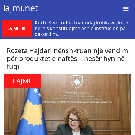
lajmi.net
Kurti: Kemi reflektuar ndaj kritikave, këtë
herë s’konstituojmë asnjë institucion pa
LAJMI I RI
dakordim...
Rozeta Hajdari nënshkruan një vendim
për produktet e naftës – nesër hyn në
fuqi
LAJME