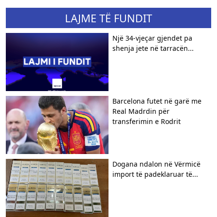
LAJME TË FUNDIT
Një 34-vjeçar gjendet pa
shenja jete në tarracën...
Barcelona futet në garë me
Real Madrdin për
transferimin e Rodrit
Dogana ndalon në Vërmicë
import të padeklaruar të...