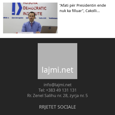
“Afati për Presidentin ende
nuk ka filluar”, Cakolli...
lajmi.net
info@lajmi.net
Tel: +383 49 131 131
Rr. Zenel Salihu nr. 28, zyrja nr. 5
RRJETET SOCIALE