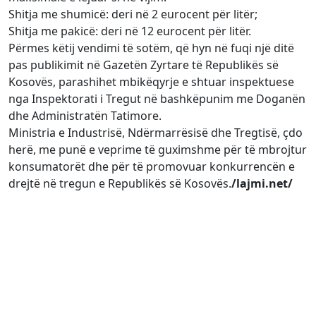
Shitja me shumicë: deri në 2 eurocent për litër;
Shitja me pakicë: deri në 12 eurocent për litër.
Përmes këtij vendimi të sotëm, që hyn në fuqi një ditë
pas publikimit në Gazetën Zyrtare të Republikës së
Kosovës, parashihet mbikëqyrje e shtuar inspektuese
nga Inspektorati i Tregut në bashkëpunim me Doganën
dhe Administratën Tatimore.
Ministria e Industrisë, Ndërmarrësisë dhe Tregtisë, çdo
herë, me punë e veprime të guximshme për të mbrojtur
konsumatorët dhe për të promovuar konkurrencën e
drejtë në tregun e Republikës së Kosovës.
/lajmi.net/