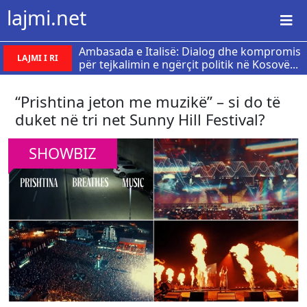
lajmi.net
Ambasada e Italisë: Dialog dhe kompromis
LAJMI I RI
për tejkalimin e ngërçit politik në Kosovë...
“Prishtina jeton me muzikë” – si do të
duket në tri net Sunny Hill Festival?
SHOWBIZ