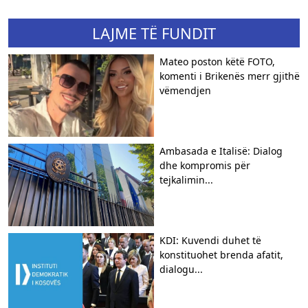
LAJME TË FUNDIT
Mateo poston këtë FOTO,
komenti i Brikenës merr gjithë
vëmendjen
Ambasada e Italisë: Dialog
dhe kompromis për
tejkalimin...
KDI: Kuvendi duhet të
konstituohet brenda afatit,
dialogu...