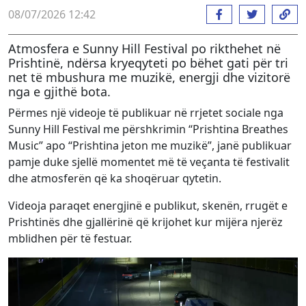
08/07/2026 12:42
Atmosfera e Sunny Hill Festival po rikthehet në
Prishtinë, ndërsa kryeqyteti po bëhet gati për tri
net të mbushura me muzikë, energji dhe vizitorë
nga e gjithë bota.
Përmes një videoje të publikuar në rrjetet sociale nga
Sunny Hill Festival me përshkrimin “Prishtina Breathes
Music” apo “Prishtina jeton me muzikë”, janë publikuar
pamje duke sjellë momentet më të veçanta të festivalit
dhe atmosferën që ka shoqëruar qytetin.
Videoja paraqet energjinë e publikut, skenën, rrugët e
Prishtinës dhe gjallërinë që krijohet kur mijëra njerëz
mblidhen për të festuar.