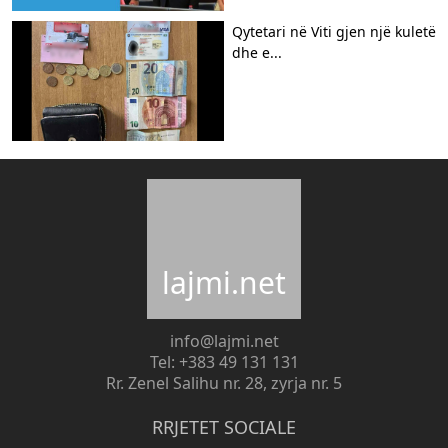
Qytetari në Viti gjen një kuletë
dhe e...
lajmi.net
info@lajmi.net
Tel: +383 49 131 131
Rr. Zenel Salihu nr. 28, zyrja nr. 5
RRJETET SOCIALE