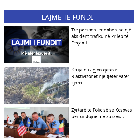
LAJME TË FUNDIT
Tre persona lëndohen në një
aksident trafiku në Prilep të
Deçanit
Kruja nuk gjen qetësi:
Riaktivizohet një tjetër vatër
zjarri
Zyrtarë të Policisë së Kosovës
përfundojnë me sukses...