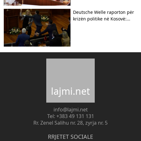
Deutsche Welle raporton për
krizën politike në Kosovë:...
lajmi.net
info@lajmi.net
Tel: +383 49 131 131
Rr. Zenel Salihu nr. 28, zyrja nr. 5
RRJETET SOCIALE