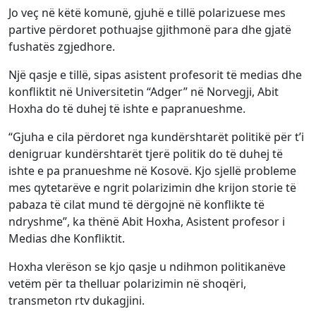
Jo veç në këtë komunë, gjuhë e tillë polarizuese mes
partive përdoret pothuajse gjithmonë para dhe gjatë
fushatës zgjedhore.
Një qasje e tillë, sipas asistent profesorit të medias dhe
konfliktit në Universitetin “Adger” në Norvegji, Abit
Hoxha do të duhej të ishte e papranueshme.
“Gjuha e cila përdoret nga kundërshtarët politikë për t’i
denigruar kundërshtarët tjerë politik do të duhej të
ishte e pa pranueshme në Kosovë. Kjo sjellë probleme
mes qytetarëve e ngrit polarizimin dhe krijon storie të
pabaza të cilat mund të dërgojnë në konflikte të
ndryshme”, ka thënë Abit Hoxha, Asistent profesor i
Medias dhe Konfliktit.
Hoxha vlerëson se kjo qasje u ndihmon politikanëve
vetëm për ta thelluar polarizimin në shoqëri,
transmeton rtv dukagjini.