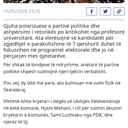
16/05/2026 23:26
Gjuha polarizuese e partive politike dhe
ashpërsimi i retorikës po kritikohet nga profesorë
universitarë. Ata vlerësojnë se kandidatët për
zgjedhjet e parakohshme të 7 qershorit duhet të
fokusohen në programet elektorale dhe jo në
përçarjen mes qytetarëve.
Për shkak të bindjeve të ndryshme, anëtarë të partive
politike shpesh sulmojnë njëri-tjetrin verbalisht.
Por, veç dy ditë më parë, ato kulmuan me sulm fizik në
Skenderaj.
Viktimë ishte kryetari i degës së Lëvizjes Vetëvendosje
në këtë komunë, Hysni Mehani, i cili për sulmin akuzon
kryetarin e komunës, Sami Lushtaku nga PDK, dhe
njerëz të tij.