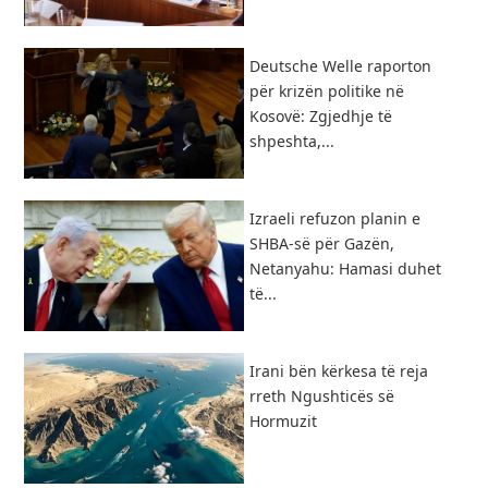
Deutsche Welle raporton
për krizën politike në
Kosovë: Zgjedhje të
shpeshta,...
Izraeli refuzon planin e
SHBA-së për Gazën,
Netanyahu: Hamasi duhet
të...
​Irani bën kërkesa të reja
rreth Ngushticës së
Hormuzit