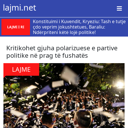
lajmi.net
​Konstituimi i Kuvendit, Kryeziu: Tash e tutje
çdo veprim jokushtetues, Baraliu:
LAJMI I RI
Ndërpriteni këtë lojë politike!
Kritikohet gjuha polarizuese e partive
politike në prag të fushatës
LAJME