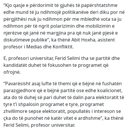
“Kjo qasje e përdorimit të gjuhës të papërshtatshme
edhe mund të ju ndihmojë politikanëve deri diku por në
përgjithësi nuk ju ndihmon për me mbledhë vota sa ju
ndihmon për të ngrit polarizimin dhe mobilizimin e
njerëzve që janë në margjina pra që nuk janë pjesë e
diskutimeve publike”, ka thënë Abit Hoxha, asistent
profesor i Medias dhe Konfliktit.
E, profesori universitar, Ferid Selimi tha se partitë dhe
kandidatët duhet të fokusohen te programet që
ofrojnë.
“Pavarësisht asaj lufte të themi që e bëjnë në fushatën
parazgjedhore që e bëjnë partitë ose edhe koalicionet,
ata do të duhej së pari duhet të dalin para elektoratit të
tyre t’i shpalosin programet e tyre, programet
zhvillimore sepse elektoratit, popullatës i intereson se
çka do të punohet në katër vitet e ardhshme”, ka thënë
Ferid Selimi, profesor universitar.