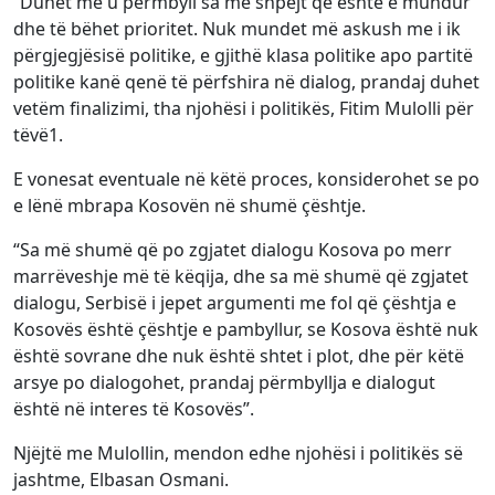
“Duhet me u përmbyll sa më shpejt që është e mundur
dhe të bëhet prioritet. Nuk mundet më askush me i ik
përgjegjësisë politike, e gjithë klasa politike apo partitë
politike kanë qenë të përfshira në dialog, prandaj duhet
vetëm finalizimi, tha njohësi i politikës, Fitim Mulolli për
tëvë1.
E vonesat eventuale në këtë proces, konsiderohet se po
e lënë mbrapa Kosovën në shumë çështje.
“Sa më shumë që po zgjatet dialogu Kosova po merr
marrëveshje më të këqija, dhe sa më shumë që zgjatet
dialogu, Serbisë i jepet argumenti me fol që çështja e
Kosovës është çështje e pambyllur, se Kosova është nuk
është sovrane dhe nuk është shtet i plot, dhe për këtë
arsye po dialogohet, prandaj përmbyllja e dialogut
është në interes të Kosovës”.
Njëjtë me Mulollin, mendon edhe njohësi i politikës së
jashtme, Elbasan Osmani.