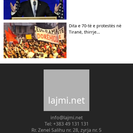
​Dita e 70-të e protestës në
Tiranë, thirrje...
lajmi.net
info@lajmi.net
Tel: +383 49 131 131
Rr. Zenel Salihu nr. 28, zyrja nr. 5