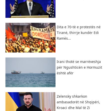
​Dita e 70-të e protestës në
Tiranë, thirrje kundër Edi
Ramës...
Irani thotë se marrëveshja
për Ngushticën e Hormuzit
është afër
Zelensky shkarkon
ambasadorët në Shqipëri,
Kroaci dhe Mal të Zi