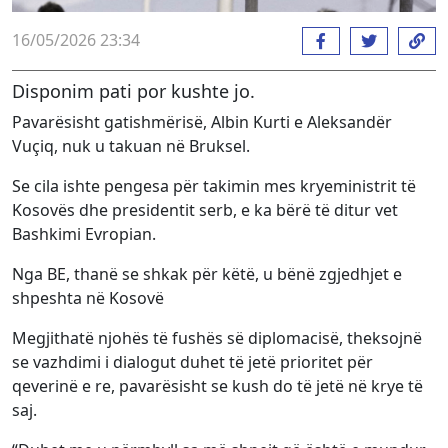
16/05/2026 23:34
Disponim pati por kushte jo.
Pavarësisht gatishmërisë, Albin Kurti e Aleksandër
Vuçiq, nuk u takuan në Bruksel.
Se cila ishte pengesa për takimin mes kryeministrit të
Kosovës dhe presidentit serb, e ka bërë të ditur vet
Bashkimi Evropian.
Nga BE, thanë se shkak për këtë, u bënë zgjedhjet e
shpeshta në Kosovë
Megjithatë njohës të fushës së diplomacisë, theksojnë
se vazhdimi i dialogut duhet të jetë prioritet për
qeverinë e re, pavarësisht se kush do të jetë në krye të
saj.