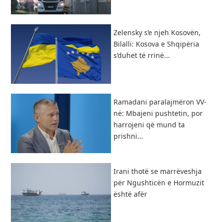
Zelensky s’e njeh Kosovën,
Bilalli: Kosova e Shqipëria
s’duhet të rrinë...
Ramadani paralajmëron VV-
në: Mbajeni pushtetin, por
harrojeni që mund ta
prishni...
Irani thotë se marrëveshja
për Ngushticën e Hormuzit
është afër