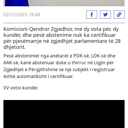
02/12/2025 18:48
Komisioni Qendror Zgjedhor, me dy vota për, dy
kundër, dhe pesë abstenime nuk ka certifikuar
për pjesëmarrje në zgjedhjet parlamentare të 28
dhjetorit.
Pesë abstenimet nga anëtarët e PDK-së, LDK-së dhe
AAK-së, kanë abstenuar duke u thirrur në Ligjin për
Zgjedhjet e Përgjithshme se një subjekt i regjistruar
është automatikisht i certifikuar.
VV votoi kundër.