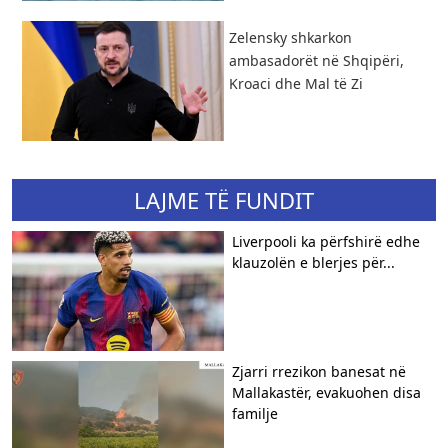
Zelensky shkarkon
ambasadorët në Shqipëri,
Kroaci dhe Mal të Zi
LAJME TË FUNDIT
Liverpooli ka përfshirë edhe
klauzolën e blerjes për...
Zjarri rrezikon banesat në
Mallakastër, evakuohen disa
familje