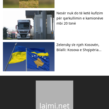
Nesër nuk do të ketë kufizim
për qarkullimin e kamionëve
mbi 20 tonë
Zelensky s’e njeh Kosovën,
Bilalli: Kosova e Shqipëria...
lajmi.net