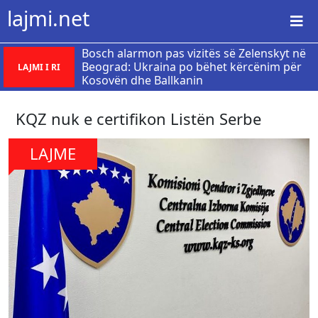
lajmi.net
Bosch alarmon pas vizitës së Zelenskyt në
Beograd: Ukraina po bëhet kërcënim për
LAJMI I RI
Kosovën dhe Ballkanin
KQZ nuk e certifikon Listën Serbe
LAJME