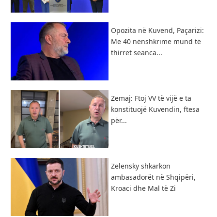
Opozita në Kuvend, Paçarizi:
Me 40 nënshkrime mund të
thirret seanca...
Zemaj: Ftoj VV të vijë e ta
konstituojë Kuvendin, ftesa
për...
Zelensky shkarkon
ambasadorët në Shqipëri,
Kroaci dhe Mal të Zi