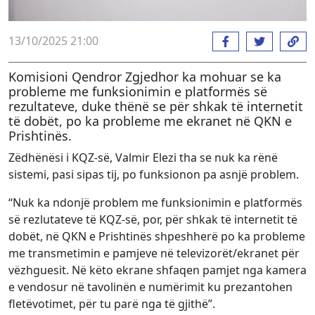
13/10/2025 21:00
Komisioni Qendror Zgjedhor ka mohuar se ka
probleme me funksionimin e platformës së
rezultateve, duke thënë se për shkak të internetit
të dobët, po ka probleme me ekranet në QKN e
Prishtinës.
Zëdhënësi i KQZ-së, Valmir Elezi tha se nuk ka rënë
sistemi, pasi sipas tij, po funksionon pa asnjë problem.
“Nuk ka ndonjë problem me funksionimin e platformës
së rezlutateve të KQZ-së, por, për shkak të internetit të
dobët, në QKN e Prishtinës shpeshherë po ka probleme
me transmetimin e pamjeve në televizorët/ekranet për
vëzhguesit. Në këto ekrane shfaqen pamjet nga kamera
e vendosur në tavolinën e numërimit ku prezantohen
fletëvotimet, për tu parë nga të gjithë”.