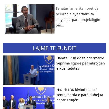
Senatori amerikan pret që
përkrahja dypartiake ta
shtyjë përpara projektligjin
për...
LAJME TË FUNDIT
Hamza: PDK do të ndërmarrë
veprime ligjore për mbrojtjen
e Kushtetutës
Haziri: LDK kërkoi seancë
sonte, partia e parë duhej ta
hapte rrugën