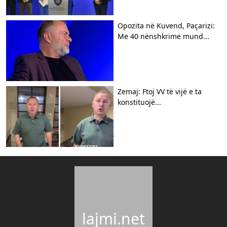
Opozita në Kuvend, Paçarizi:
Me 40 nënshkrime mund...
Zemaj: Ftoj VV të vijë e ta
konstituojë...
lajmi.net