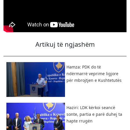
Artikuj të ngjashëm
Hamza: PDK do të
ndërmarrë veprime ligjore
për mbrojtjen e Kushtetutës
Haziri: LDK kërkoi seancë
sonte, partia e parë duhej ta
hapte rrugën