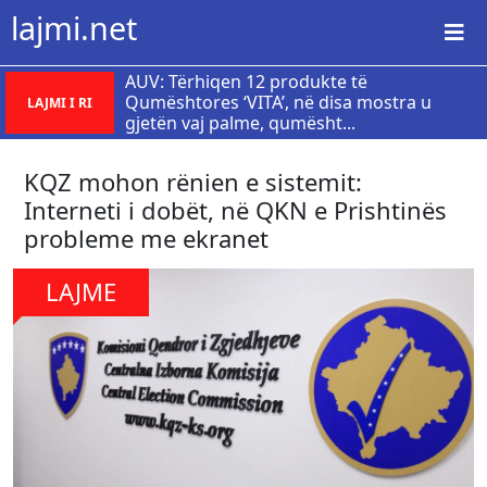
lajmi.net
AUV: Tërhiqen 12 produkte të
Qumështores ‘VITA’, në disa mostra u
LAJMI I RI
gjetën vaj palme, qumësht...
KQZ mohon rënien e sistemit:
Interneti i dobët, në QKN e Prishtinës
probleme me ekranet
LAJME