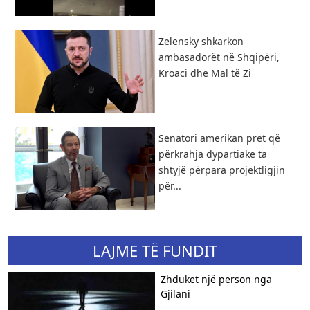
Zelensky shkarkon
ambasadorët në Shqipëri,
Kroaci dhe Mal të Zi
Senatori amerikan pret që
përkrahja dypartiake ta
shtyjë përpara projektligjin
për...
LAJME TË FUNDIT
Zhduket një person nga
Gjilani