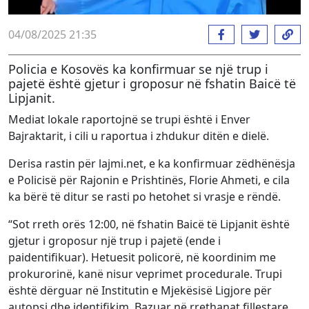
04/08/2025 21:35
Policia e Kosovës ka konfirmuar se një trup i
pajetë është gjetur i groposur në fshatin Baicë të
Lipjanit.
Mediat lokale raportojnë se trupi është i Enver
Bajraktarit, i cili u raportua i zhdukur ditën e dielë.
Derisa rastin për lajmi.net, e ka konfirmuar zëdhënësja
e Policisë për Rajonin e Prishtinës, Florie Ahmeti, e cila
ka bërë të ditur se rasti po hetohet si vrasje e rëndë.
“Sot rreth orës 12:00, në fshatin Baicë të Lipjanit është
gjetur i groposur një trup i pajetë (ende i
paidentifikuar). Hetuesit policorë, në koordinim me
prokurorinë, kanë nisur veprimet procedurale. Trupi
është dërguar në Institutin e Mjekësisë Ligjore për
autopsi dhe identifikim. Bazuar në rrethanat fillestare,