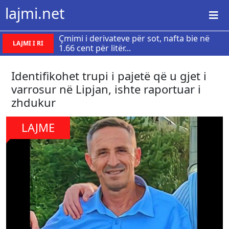
lajmi.net
Çmimi i derivateve për sot, nafta bie në
LAJMI I RI
1.66 cent për litër...
Identifikohet trupi i pajetë që u gjet i
varrosur në Lipjan, ishte raportuar i
zhdukur
LAJME