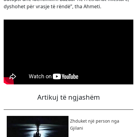
dyshohet për vrasje të rëndë”, tha Ahmeti.
Artikuj të ngjashëm
Zhduket një person nga
Gjilani