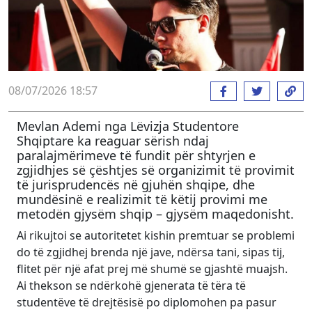
08/07/2026 18:57
Mevlan Ademi nga Lëvizja Studentore
Shqiptare ka reaguar sërish ndaj
paralajmërimeve të fundit për shtyrjen e
zgjidhjes së çështjes së organizimit të provimit
të jurisprudencës në gjuhën shqipe, dhe
mundësinë e realizimit të këtij provimi me
metodën gjysëm shqip – gjysëm maqedonisht.
Ai rikujtoi se autoritetet kishin premtuar se problemi
do të zgjidhej brenda një jave, ndërsa tani, sipas tij,
flitet për një afat prej më shumë se gjashtë muajsh.
Ai thekson se ndërkohë gjenerata të tëra të
studentëve të drejtësisë po diplomohen pa pasur