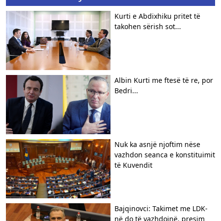
Kurti e Abdixhiku pritet të
takohen sërish sot...
Albin Kurti me ftesë të re, por
Bedri...
Nuk ka asnjë njoftim nëse
vazhdon seanca e konstituimit
të Kuvendit
Bajqinovci: Takimet me LDK-
në do të vazhdojnë, presim