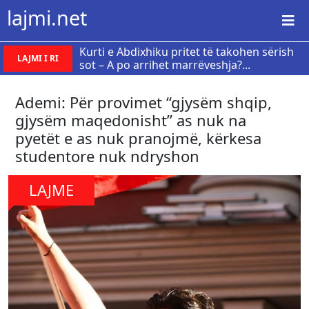
lajmi.net
Kurti e Abdixhiku pritet të takohen sërish
LAJMI I RI
sot – A po arrihet marrëveshja?...
Ademi: Për provimet “gjysëm shqip,
gjysëm maqedonisht” as nuk na
pyetët e as nuk pranojmë, kërkesa
studentore nuk ndryshon
LAJME