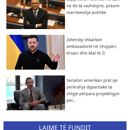
në do të vazhdojnë, presim
marrëveshje politike
Zelensky shkarkon
ambasadorët në Shqipëri,
Kroaci dhe Mal të Zi
Senatori amerikan pret që
përkrahja dypartiake ta
shtyjë përpara projektligjin
për...
LAJME TË FUNDIT