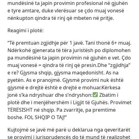
mundësinë ta japin provimin profesional në gjuhën
e tyre amtare, duke vlerësuar se çdo muaj vonesë
nënkupton qindra të rinj që mbeten në pritje.
Reagimi i plotë:
“Të premtuan zgjidhje për 1 javë. Tani thonë 6+ muaj.
Ndërkohë gjenerata të tëra juristësh po diplomohen
pa mundësinë ta japin provimin në gjuhën e vet. Çdo
muaj vonesë = qindra të rinj që presin.Dhe “zgjidhja”
e re? Gjysma shqip, gjysma maqedonisht. As na
pyetën. As e pranojmë. Gjysmë provimi nuk është
gjysmë e drejtë është e drejtë e mohuar.Kërkesa
jonë s’ka ndryshuar dhe s’ndryshon:
Zbatim i
plotë dhe i menjëhershëm i Ligjit të Gjuhës. Provimet
TËRËSISHT në shqip. Pa zvarritje, pa premtime
boshe. FOL SHQIP O TAJ!”
Kujtojmë se javë më parë u deklarua nga qeveritarët
se provimi i jurisprudencës do të mund të realizohet