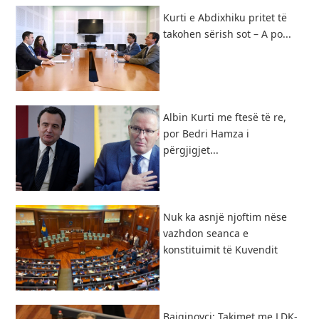
Kurti e Abdixhiku pritet të
takohen sërish sot – A po...
Albin Kurti me ftesë të re,
por Bedri Hamza i
përgjigjet...
Nuk ka asnjë njoftim nëse
vazhdon seanca e
konstituimit të Kuvendit
Bajqinovci: Takimet me LDK-