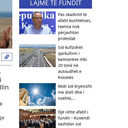
LAJME TË FUNDIT
Pas skadimit të
afatit kushtetues,
Hamza nuk
përjashton
protestat
Sot kufizohet
qarkullimi i
kamionëve mbi
20 tonë në
ë
autoudhët e
Kosovës
i
llin
Moti sot kryesisht
me diell dhe i
nxehtë,...
jë
Dje ishte afatit i
ga
fundit – Kuvendi
vazhdon sot