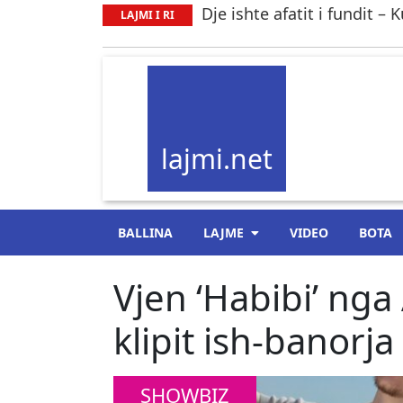
Dje ishte afatit i fundit –
LAJMI I RI
lajmi.net
BALLINA
LAJME
VIDEO
BOTA
Vjen ‘Habibi’ nga 
klipit ish-banorj
SHOWBIZ