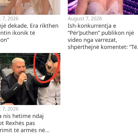
 7, 2026
August 7, 2026
 një dekade, Era rikthen
Ish-konkurrentja e
ntin ikonik të
“Për’puthen” publikon një
on”
video nga varrezat,
shpërthejnë komentet: “Të.
 7, 2026
a nis hetime ndaj
ot Rexhës pas
imit të armës në...