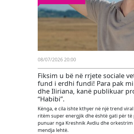
08/07/2026 20:00
Fiksim u bë në rrjete sociale v
fund i erdhi fundi! Para pak mi
dhe Iliriana, kanë publikuar pr
“Habibi”.
Kënga, e cila ishte kthyer në një trend vira
ritëm super energjik dhe është gati për të 
punuar nga Kreshnik Avdiu dhe orkestrim n
mendja lehtë.