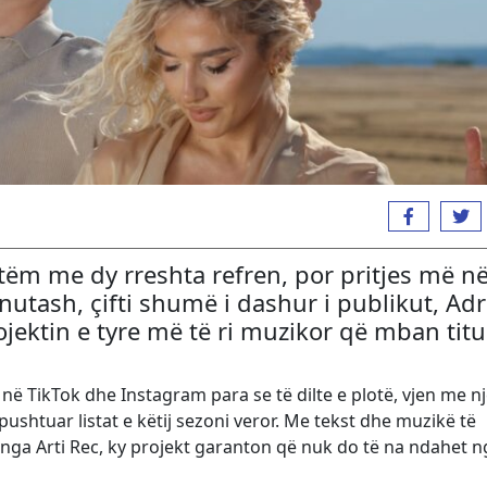
etëm me dy rreshta refren, por pritjes më n
nutash, çifti shumë i dashur i publikut, Adr
ojektin e tyre më të ri muzikor që mban titu
l në TikTok dhe Instagram para se të dilte e plotë, vjen me n
pushtuar listat e këtij sezoni veror. Me tekst dhe muzikë të
ga Arti Rec, ky projekt garanton që nuk do të na ndahet n