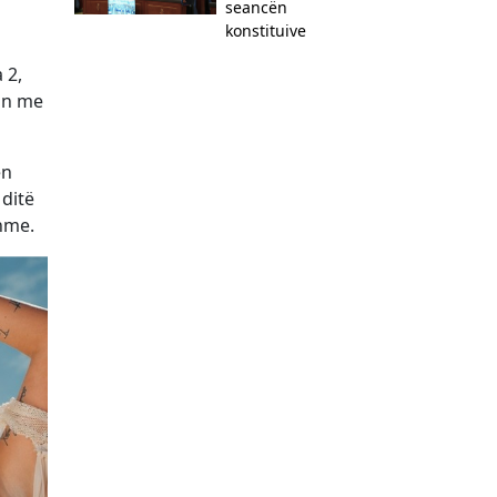
seancën
konstituive
 2,
don me
ën
 ditë
hme.