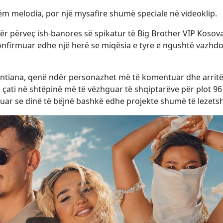
m melodia, por një mysafire shumë speciale në videoklip.
tër përveç ish-banores së spikatur të Big Brother VIP Kosova
konfirmuar edhe një herë se miqësia e tyre e ngushtë vazh
 Santiana, qenë ndër personazhet më të komentuar dhe arrit
 çati në shtëpinë më të vëzhguar të shqiptarëve për plot 96
uar se dinë të bëjnë bashkë edhe projekte shumë të lezets