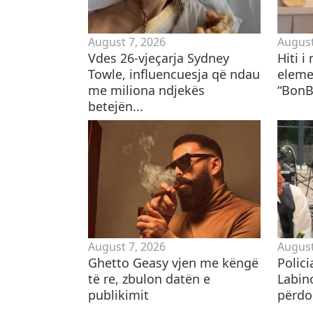
August 7, 2026
August
Vdes 26-vjeçarja Sydney
Hiti i
Towle, influencuesja që ndau
eleme
me miliona ndjekës
“BonB
betejën...
August 7, 2026
August
Ghetto Geasy vjen me këngë
Polici
të re, zbulon datën e
Labin
publikimit
përdor