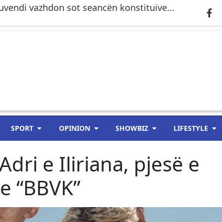
 Kuvendi vazhdon sot seancën konstituive...
SPORT
OPINION
SHOWBIZ
LIFESTYLE
Adri e Iliriana, pjesë e
a e “BBVK”