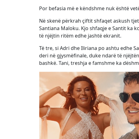
Por befasia më e këndshme nuk është vetë
Në skenë përkrah çiftit shfaqet askush tje
Santiana Maloku. Kjo shfaqje e Santit ka 
të njëjtin ritëm edhe jashtë ekranit.
Të tre, si Adri dhe Iliriana po ashtu edhe
deri në gjysmëfinale, duke ndarë të njëjtën
bashkë. Tani, treshja e famshme ka dëshm