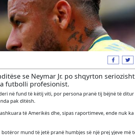
nditëse se Neymar Jr. po shqyrton seriozisht
 futbolli profesionist.
i në fund të këtij viti, por persona pranë tij bëjnë të ditur 
nda pak ditësh.
ashkuara të Amerikës dhe, sipas raportimeve, ende nuk ka 
 botëror mund të jetë pranë humbjes së një prej yjeve më t