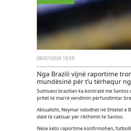
08/07/2026 19:59
Nga Brazili vijnë raportime tro
mundësinë për t’u tërhequr nga
Sulmuesi brazilian ka kontratë me Santos der
pritet të marrë vendimin përfundimtar bre
Aktualisht, Neymar ndodhet në Shtetet e B
datë të caktuar për rikthimin te Santos.
Nëse këto raportime konfirmohen, futbolli