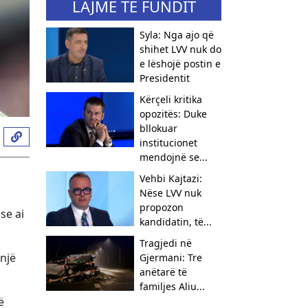
LAJME TË FUNDIT
Syla: Nga ajo që
shihet LVV nuk do
e lëshojë postin e
Presidentit
Kërçeli kritika
opozitës: Duke
bllokuar
institucionet
mendojnë se...
Vehbi Kajtazi:
Nëse LVV nuk
propozon
se ai
kandidatin, të...
Tragjedi në
një
Gjermani: Tre
anëtarë të
familjes Aliu...
ë