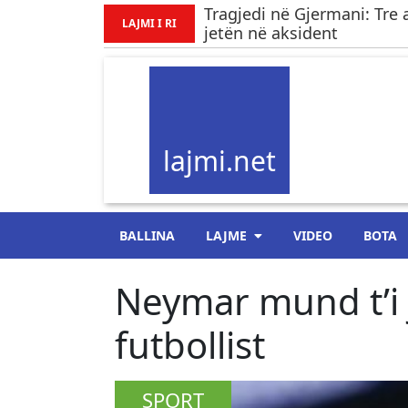
Tragjedi në Gjermani: Tre 
LAJMI I RI
jetën në aksident
lajmi.net
BALLINA
LAJME
VIDEO
BOTA
Neymar mund t’i j
futbollist
SPORT