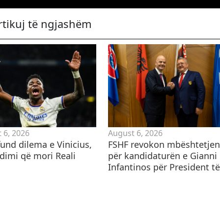
rtikuj të ngjashëm
 6, 2026
August 6, 2026
und dilema e Vinicius,
FSHF revokon mbështetjen
ndimi që mori Reali
për kandidaturën e Gianni
Infantinos për President të.