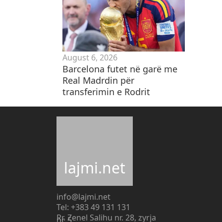
August 6, 2026
Barcelona futet në garë me
Real Madrdin për
transferimin e Rodrit
lajmi.net
info@lajmi.net
Tel: +383 49 131 131
Rr. Zenel Salihu nr. 28, zyrja
nr. 5