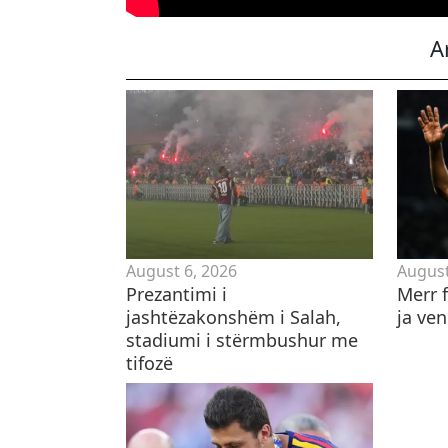
A
August 6, 2026
August
Prezantimi i
Merr f
jashtëzakonshëm i Salah,
ja ve
stadiumi i stërmbushur me
tifozë