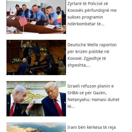
Zyrtarë të Policisë së
Kosovës përfundojnë me
sukses programin
ndërkombëtar të...
Deutsche Welle raporton
për krizën politike në
Kosovë: Zgjedhje të
shpeshta,...
Izraeli refuzon planin e
SHBA-së për Gazën,
Netanyahu: Hamasi duhet
të...
​Irani bën kërkesa të reja