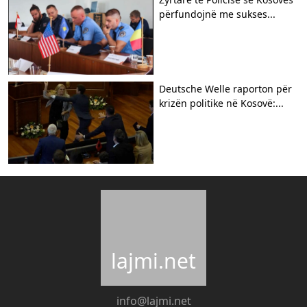
përfundojnë me sukses...
Deutsche Welle raporton për
krizën politike në Kosovë:...
lajmi.net
info@lajmi.net