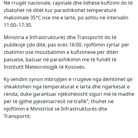
Në rrugët nacionale, rajonale dhe lidhëse kufizimi do të
zbatohet në ditët kur parashikohet temperaturë
maksimale 35°C ose më e lartë, po ashtu në intervalin
11:00–17:30.
Ministria e Infrastrukturës dhe Transportit do të
publikojë çdo ditë, pas orës 16:00, njoftimin zyrtar për
zbatimin ose moszbatimin e kufizimeve për ditën
pasuese, bazuar në parashikimin më të fundit të
Institutit Meteorologjik të Kosovës.
Ky vendim synon mbrojtjen e rrugëve nga dëmtimet që
shkaktohen nga temperaturat e larta dhe ngarkesat e
rënda, duke garantuar njëkohësisht siguri më të madhe
për të gjithë pjesëmarrësit në trafik”, thuhet në
njoftimin e Ministrisë së Infrastrukturës dhe
Transportit.