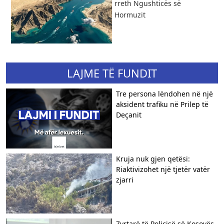
rreth Ngushticës së
Hormuzit
LAJME TË FUNDIT
Tre persona lëndohen në një
aksident trafiku në Prilep të
Deçanit
Kruja nuk gjen qetësi:
Riaktivizohet një tjetër vatër
zjarri
Zyrtarë të Policisë së Kosovës