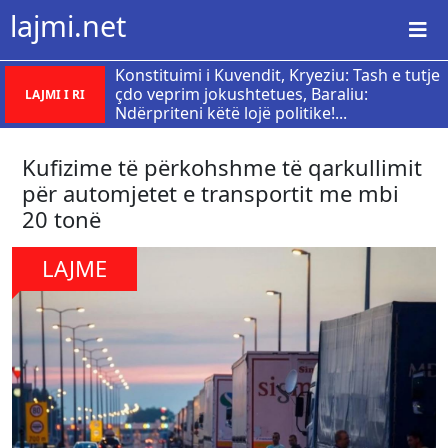
lajmi.net
​Konstituimi i Kuvendit, Kryeziu: Tash e tutje
çdo veprim jokushtetues, Baraliu:
LAJMI I RI
Ndërpriteni këtë lojë politike!...
Kufizime të përkohshme të qarkullimit
për automjetet e transportit me mbi
20 tonë
LAJME