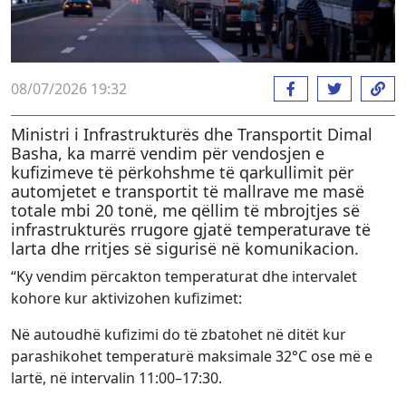
08/07/2026 19:32
Ministri i Infrastrukturës dhe Transportit Dimal
Basha, ka marrë vendim për vendosjen e
kufizimeve të përkohshme të qarkullimit për
automjetet e transportit të mallrave me masë
totale mbi 20 tonë, me qëllim të mbrojtjes së
infrastrukturës rrugore gjatë temperaturave të
larta dhe rritjes së sigurisë në komunikacion.
“Ky vendim përcakton temperaturat dhe intervalet
kohore kur aktivizohen kufizimet:
Në autoudhë kufizimi do të zbatohet në ditët kur
parashikohet temperaturë maksimale 32°C ose më e
lartë, në intervalin 11:00–17:30.