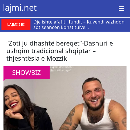
lajmi.net
Dje ishte afatit i fundit – Kuvendi vazhdon
LAJMI I RI
sot seancën konstituive...
“Zoti ju dhashtë bereqet”-Dashuri e
ushqim tradicional shqiptar –
thjeshtësia e Mozzik
SHOWBIZ