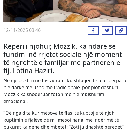
12/11/2025 08:46
Reperi i njohur, Mozzik, ka ndarë së
fundmi në rrjetet sociale një moment
të ngrohtë e familjar me partneren e
tij, Lotina Haziri.
Në një postim në Instagram, ku shfaqen të ulur përpara
një darke me ushqime tradicionale, por plot dashuri,
Mozzik ka shoqëruar foton me një mbishkrim
emocional.
“Që nga dita kur mësova të flas, të kuptoj e të njoh
kuptimin e fjalëve që m’i mësoi nana ime, ndër më të
bukurat ka qenë dhe mbetet: “Zoti ju dhashtë bereqet”