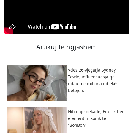
Artikuj të ngjashëm
Vdes 26-vjeçarja Sydney
Towle, influencuesja që
ndau me miliona ndjekës
betejën...
Hiti i një dekade, Era rikthen
elementin ikonik të
“BonBon”