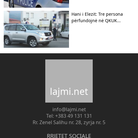
Hani i Elezit: Tre persona
përfundojnë në QKUK...
lajmi.net
info@lajmi.net
Tel: +383 49 131 131
Rr. Zenel Salihu nr. 28, zyrja nr. 5
RRJETET SOCIALE