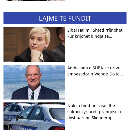
LAJME TË FUNDIT
Sibel Halimi: Shteti rrënohet
kur krijohet bindja se...
Ambasada e SHBA-së uron
ambasadorin Wendt: Do të...
Nuk iu bind policisë dhe
sulmoi zyrtarët, prangoset i
dyshuari në Skenderaj