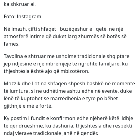
ka shkruar ai.
Foto: Instagram
Në imazh, çifti shfaqet i buzëqeshur e i qetë, në një
atmosferë intime që duket larg zhurmës së botës së
famës.
Tavolina e shtruar me ushqime tradicionale shqiptare
jep ndjesinë e një mbrëmjeje të ngrohtë familjare, ku
thjeshtësia është ajo që mbizotëron.
Mozzik dhe Lotina shfaqen shpesh bashkë në momente
të lumtura, si në udhëtime ashtu edhe në evente, duke
lënë të kuptohet se marrëdhënia e tyre po bëhet
gjithnjë e më e fortë.
Ky postim i fundit e konfirmon edhe njëherë këtë lidhje
të qëndrueshme, ku dashuria, thjeshtësia dhe respekti
ndaj vlerave tradicionale janë në qendër.