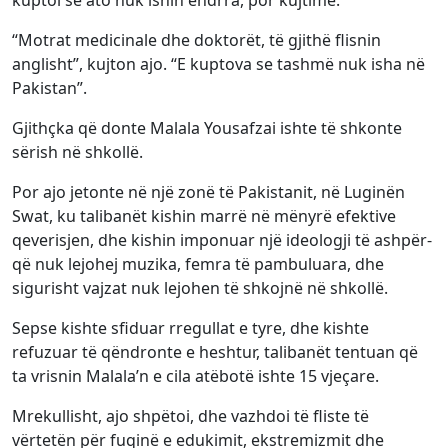
kuptoi se ato nuk ishin ëndrra, por kujtime.
“Motrat medicinale dhe doktorët, të gjithë flisnin
anglisht”, kujton ajo. “E kuptova se tashmë nuk isha në
Pakistan”.
Gjithçka që donte Malala Yousafzai ishte të shkonte
sërish në shkollë.
Por ajo jetonte në një zonë të Pakistanit, në Luginën
Swat, ku talibanët kishin marrë në mënyrë efektive
qeverisjen, dhe kishin imponuar një ideologji të ashpër-
që nuk lejohej muzika, femra të pambuluara, dhe
sigurisht vajzat nuk lejohen të shkojnë në shkollë.
Sepse kishte sfiduar rregullat e tyre, dhe kishte
refuzuar të qëndronte e heshtur, talibanët tentuan që
ta vrisnin Malala’n e cila atëbotë ishte 15 vjeçare.
Mrekullisht, ajo shpëtoi, dhe vazhdoi të fliste të
vërtetën për fuqinë e edukimit, ekstremizmit dhe