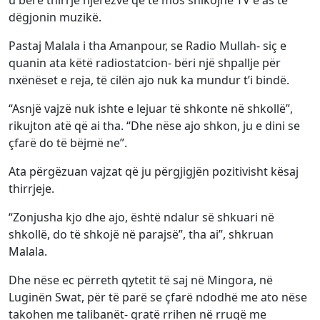
u bërë thirrje njerëzve që të mos shikojnë TV e as të
dëgjonin muzikë.
Pastaj Malala i tha Amanpour, se Radio Mullah- siç e
quanin ata këtë radiostatcion- bëri një shpallje për
nxënëset e reja, të cilën ajo nuk ka mundur t’i bindë.
“Asnjë vajzë nuk ishte e lejuar të shkonte në shkollë”,
rikujton atë që ai tha. “Dhe nëse ajo shkon, ju e dini se
çfarë do të bëjmë ne”.
Ata përgëzuan vajzat që ju përgjigjën pozitivisht kësaj
thirrjeje.
“Zonjusha kjo dhe ajo, është ndalur së shkuari në
shkollë, do të shkojë në parajsë”, tha ai”, shkruan
Malala.
Dhe nëse ec përreth qytetit të saj në Mingora, në
Luginën Swat, për të parë se çfarë ndodhë me ato nëse
takohen me talibanët- gratë rrihen në rrugë me