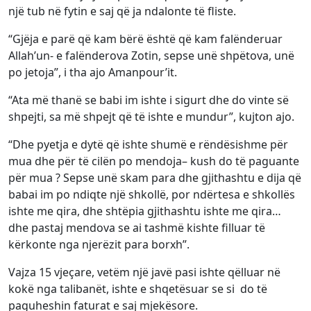
një tub në fytin e saj që ja ndalonte të fliste.
“Gjëja e parë që kam bërë është që kam falënderuar
Allah’un- e falënderova Zotin, sepse unë shpëtova, unë
po jetoja”, i tha ajo Amanpour’it.
“Ata më thanë se babi im ishte i sigurt dhe do vinte së
shpejti, sa më shpejt që të ishte e mundur”, kujton ajo.
“Dhe pyetja e dytë që ishte shumë e rëndësishme për
mua dhe për të cilën po mendoja– kush do të paguante
për mua ? Sepse unë skam para dhe gjithashtu e dija që
babai im po ndiqte një shkollë, por ndërtesa e shkollës
ishte me qira, dhe shtëpia gjithashtu ishte me qira…
dhe pastaj mendova se ai tashmë kishte filluar të
kërkonte nga njerëzit para borxh”.
Vajza 15 vjeçare, vetëm një javë pasi ishte qëlluar në
kokë nga talibanët, ishte e shqetësuar se si do të
paguheshin faturat e saj mjekësore.