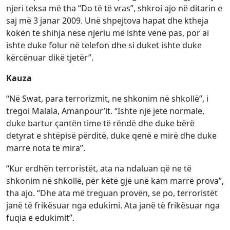
njeri teksa më tha “Do të të vras”, shkroi ajo në ditarin e
saj më 3 janar 2009. Unë shpejtova hapat dhe ktheja
kokën të shihja nëse njeriu më ishte vënë pas, por ai
ishte duke folur në telefon dhe si duket ishte duke
kërcënuar dikë tjetër”.
Kauza
“Në Swat, para terrorizmit, ne shkonim në shkollë”, i
tregoi Malala, Amanpour’it. “Ishte një jetë normale,
duke bartur çantën time të rëndë dhe duke bërë
detyrat e shtëpisë përditë, duke qenë e mirë dhe duke
marrë nota të mira”.
“Kur erdhën terroristët, ata na ndaluan që ne të
shkonim në shkollë, për këtë gjë unë kam marrë prova”,
tha ajo. “Dhe ata më treguan provën, se po, terroristët
janë të frikësuar nga edukimi. Ata janë të frikësuar nga
fuqia e edukimit”.