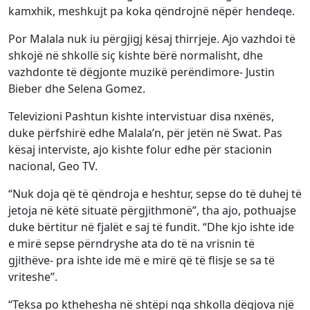
kamxhik, meshkujt pa koka qëndrojnë nëpër hendeqe.
Por Malala nuk iu përgjigj kësaj thirrjeje. Ajo vazhdoi të
shkojë në shkollë siç kishte bërë normalisht, dhe
vazhdonte të dëgjonte muzikë perëndimore- Justin
Bieber dhe Selena Gomez.
Televizioni Pashtun kishte intervistuar disa nxënës,
duke përfshirë edhe Malala’n, për jetën në Swat. Pas
kësaj interviste, ajo kishte folur edhe për stacionin
nacional, Geo TV.
“Nuk doja që të qëndroja e heshtur, sepse do të duhej të
jetoja në këtë situatë përgjithmonë”, tha ajo, pothuajse
duke bërtitur në fjalët e saj të fundit. “Dhe kjo ishte ide
e mirë sepse përndryshe ata do të na vrisnin të
gjithëve- pra ishte ide më e mirë që të flisje se sa të
vriteshe”.
“Teksa po kthehesha në shtëpi nga shkolla dëgjova një