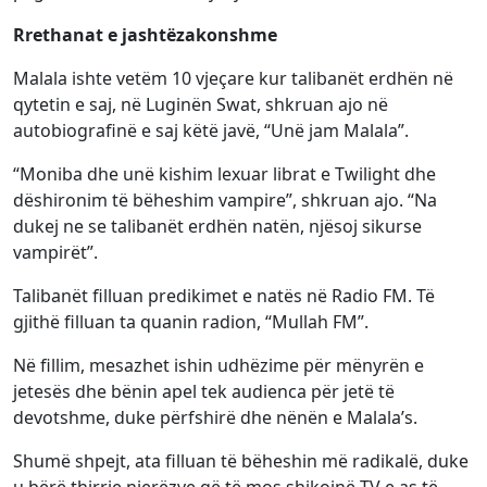
Rrethanat e jashtëzakonshme
Malala ishte vetëm 10 vjeçare kur talibanët erdhën në
qytetin e saj, në Luginën Swat, shkruan ajo në
autobiografinë e saj këtë javë, “Unë jam Malala”.
“Moniba dhe unë kishim lexuar librat e Twilight dhe
dëshironim të bëheshim vampire”, shkruan ajo. “Na
dukej ne se talibanët erdhën natën, njësoj sikurse
vampirët”.
Talibanët filluan predikimet e natës në Radio FM. Të
gjithë filluan ta quanin radion, “Mullah FM”.
Në fillim, mesazhet ishin udhëzime për mënyrën e
jetesës dhe bënin apel tek audienca për jetë të
devotshme, duke përfshirë dhe nënën e Malala’s.
Shumë shpejt, ata filluan të bëheshin më radikalë, duke