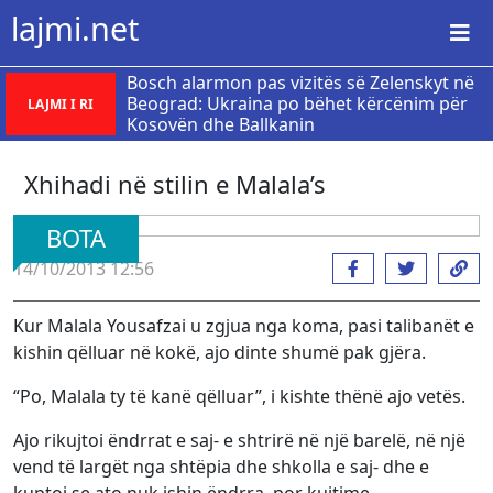
lajmi.net
Bosch alarmon pas vizitës së Zelenskyt në
Beograd: Ukraina po bëhet kërcënim për
LAJMI I RI
Kosovën dhe Ballkanin
Xhihadi në stilin e Malala’s
BOTA
14/10/2013 12:56
Kur Malala Yousafzai u zgjua nga koma, pasi talibanët e
kishin qëlluar në kokë, ajo dinte shumë pak gjëra.
“Po, Malala ty të kanë qëlluar”, i kishte thënë ajo vetës.
Ajo rikujtoi ëndrrat e saj- e shtrirë në një barelë, në një
vend të largët nga shtëpia dhe shkolla e saj- dhe e