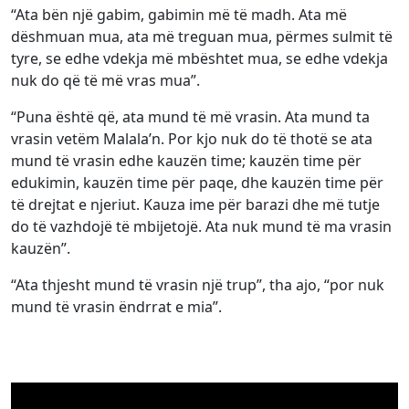
“Ata bën një gabim, gabimin më të madh. Ata më
dëshmuan mua, ata më treguan mua, përmes sulmit të
tyre, se edhe vdekja më mbështet mua, se edhe vdekja
nuk do që të më vras mua”.
“Puna është që, ata mund të më vrasin. Ata mund ta
vrasin vetëm Malala’n. Por kjo nuk do të thotë se ata
mund të vrasin edhe kauzën time; kauzën time për
edukimin, kauzën time për paqe, dhe kauzën time për
të drejtat e njeriut. Kauza ime për barazi dhe më tutje
do të vazhdojë të mbijetojë. Ata nuk mund të ma vrasin
kauzën”.
“Ata thjesht mund të vrasin një trup”, tha ajo, “por nuk
mund të vrasin ëndrrat e mia”.