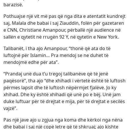
barazisë.
Pothuajse një vit më pas që nga dita e atentatit kundrejt
saj, Malala dhe babai i saj Ziauddin, folën për gazetaren
e CNN, Christiane Amanpour, përballë një audience në
sallën e qytetit në rrugën 92 Y, në qytetin e New York.
Talibanët, i tha ajo Amanpour, “thonë që ata do të
luftojnë për Islamin… Pra mendoj se ne duhet të
mendojmë edhe për ata”.
“Prandaj unë dua t’u tregoj talibanëve që të jenë
paqësorë”, tha ajo “dhe xhihadi i vërtetë është të luftosh
përmes lapsit dhe të luftosh nëpërmjet fjalëve. Jo ky
xhihad. Dhe ky është xhihadi që unë po e bëj. Unë jam
duke luftuar për të drejtat e mija, për të drejtat e secilës
vajzë”.
Pas një jave ajo u zgjua nga koma dhe kërkoi nga nëna
dhe babai i saj një copë letre që të shkruaj; ajo kishte