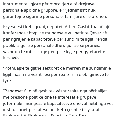
instrumente ligjore për mbrojtjen e të drejtave
personale apo dhe grupore, e rrjedhimisht nuk
garantojnë sigurinë personale, familjare dhe pronën.
Kryesuesi i këtij grupi, deputeti Arben Gashi, tha në një
konferencë shtypi se mungesa e vullnetit të Qeverisë
për ngritjen e kapaciteteve për sundim te ligjit, rendit
publik, sigurisë personale dhe sigurisë së pronës,
vazhdon të mbetet një pengesë kyçe për qytetarët e
Kosovës.
“Pothuajse të gjithë sektorët që merren me sundimin e
ligjit, hasin në vështirësi për realizimin e obligimeve të
tyre”.
“Pengesat fillojnë qysh tek vështirësitë nga përballjet
me presione politike dhe te interesat e grupeve
joformale, mungesa e kapaciteteve dhe vullnetit nga vet
institucionet përkatëse për këto çështje (Gjykatat,
Prokuroritë, Prokuroria Speciale, Task-forca