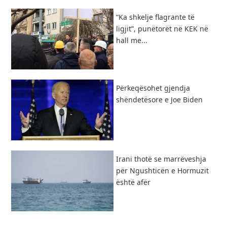
“Ka shkelje flagrante të
ligjit”, punëtorët në KEK në
hall me...
Përkeqësohet gjendja
shëndetësore e Joe Biden
Irani thotë se marrëveshja
për Ngushticën e Hormuzit
është afër