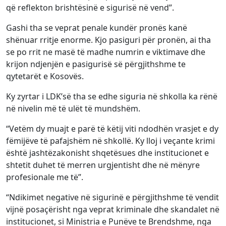
që reflekton brishtësinë e sigurisë në vend”.
Gashi tha se veprat penale kundër pronës kanë
shënuar rritje enorme. Kjo pasiguri për pronën, ai tha
se po rrit ne masë të madhe numrin e viktimave dhe
krijon ndjenjën e pasigurisë së përgjithshme te
qytetarët e Kosovës.
Ky zyrtar i LDK’së tha se edhe siguria në shkolla ka rënë
në nivelin më të ulët të mundshëm.
“Vetëm dy muajt e parë të këtij viti ndodhën vrasjet e dy
fëmijëve të pafajshëm në shkollë. Ky lloj i veçante krimi
është jashtëzakonisht shqetësues dhe institucionet e
shtetit duhet të merren urgjentisht dhe në mënyre
profesionale me të”.
“Ndikimet negative në sigurinë e përgjithshme të vendit
vijnë posaçërisht nga veprat kriminale dhe skandalet në
institucionet, si Ministria e Punëve te Brendshme, nga