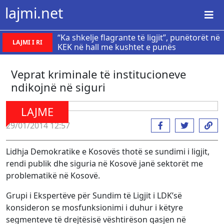
lajmi.net
“Ka shkelje flagrante të ligjit”, punëtorët në
LAJMI I RI
KEK në hall me kushtet e punës
Veprat kriminale të institucioneve
ndikojnë në siguri
LAJME
29/01/2014 12:57
Lidhja Demokratike e Kosovës thotë se sundimi i ligjit,
rendi publik dhe siguria në Kosovë janë sektorët me
problematikë në Kosovë.
Grupi i Ekspertëve për Sundim të Ligjit i LDK’së
konsideron se mosfunksionimi i duhur i këtyre
segmenteve të drejtësisë vështirëson qasjen në