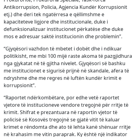
Antikorrupsion, Policia, Agjencia Kundër Korrupsionit
etj.) dhe deri tek ngatërresa e qëllimshme e
kapaciteteve ligjore dhe institucionale, duke i
defunksionalizuar institucionet përkatëse dhe duke
mos e adresuar saktë institucionin dhe problemin”.
“Gjyqësori vazhdon të mbetet i dobët dhe i ndikuar
politikisht, me mbi 100 mijë raste akoma të pazgjidhura
nga gjykatat në të gjitha nivelet. Gjyqësori së bashku
me institucionet e sigurisë prijnë në skandale, afera të
ndryshme dhe me regres në luftën kundër krimit e
korrupsionit”.
“Raportet ndërkombëtare, por edhe vetë raportet
vjetore të institucioneve vendore tregojnë për rritje të
krimit. Shifrat e prezantuara në raportin vjetor të
policisë së Kosovës tregojnë se gjatë vitit të kaluar
krimet e rëndomta dhe ato të lehta kanë shënuar rritje
në krahasim me vitin paraprak. Ky është një indikator