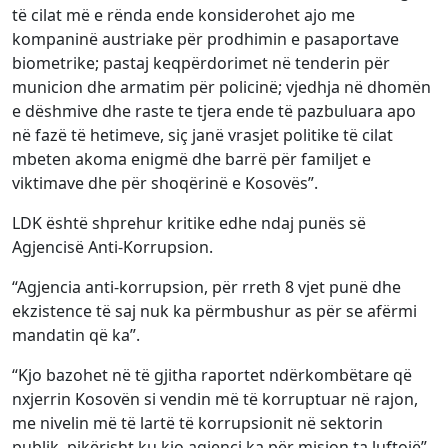
të cilat më e rënda ende konsiderohet ajo me
kompaninë austriake për prodhimin e pasaportave
biometrike; pastaj keqpërdorimet në tenderin për
municion dhe armatim për policinë; vjedhja në dhomën
e dëshmive dhe raste te tjera ende të pazbuluara apo
në fazë të hetimeve, siç janë vrasjet politike të cilat
mbeten akoma enigmë dhe barrë për familjet e
viktimave dhe për shoqërinë e Kosovës”.
LDK është shprehur kritike edhe ndaj punës së
Agjencisë Anti-Korrupsion.
“Agjencia anti-korrupsion, për rreth 8 vjet punë dhe
ekzistence të saj nuk ka përmbushur as për se afërmi
mandatin që ka”.
“Kjo bazohet në të gjitha raportet ndërkombëtare që
nxjerrin Kosovën si vendin më të korruptuar në rajon,
me nivelin më të lartë të korrupsionit në sektorin
publik, pikërisht ku kjo agjenci ka për mision ta luftojë”.