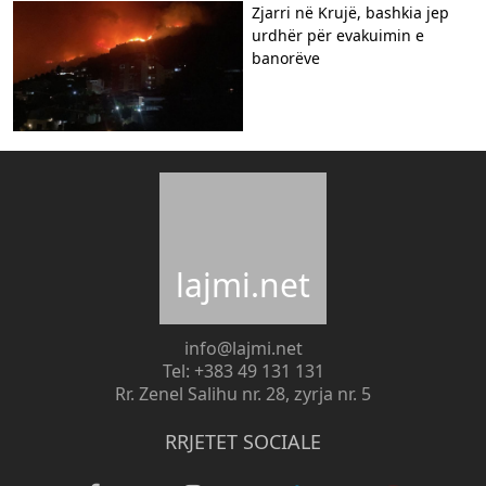
Zjarri në Krujë, bashkia jep
urdhër për evakuimin e
banorëve
lajmi.net
info@lajmi.net
Tel: +383 49 131 131
Rr. Zenel Salihu nr. 28, zyrja nr. 5
RRJETET SOCIALE