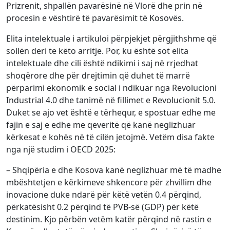
Prizrenit, shpallën pavarësinë në Vlorë dhe prin në
procesin e vështirë të pavarësimit të Kosovës.
Elita intelektuale i artikuloi përpjekjet përgjithshme që
sollën deri te këto arritje. Por, ku është sot elita
intelektuale dhe cili është ndikimi i saj në rrjedhat
shoqërore dhe për drejtimin që duhet të marrë
përparimi ekonomik e social i ndikuar nga Revolucioni
Industrial 4.0 dhe tanimë në fillimet e Revolucionit 5.0.
Duket se ajo vet është e tërhequr, e spostuar edhe me
fajin e saj e edhe me qeveritë që kanë neglizhuar
kërkesat e kohës në të cilën jetojmë. Vetëm disa fakte
nga një studim i OECD 2025:
– Shqipëria e dhe Kosova kanë neglizhuar më të madhe
mbështetjen e kërkimeve shkencore për zhvillim dhe
inovacione duke ndarë për këtë vetën 0.4 përqind,
përkatësisht 0.2 përqind të PVB-së (GDP) për këtë
destinim. Kjo përbën vetëm katër përqind në rastin e