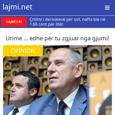
lajmi.net
Çmimi i derivateve për sot, nafta bie në
LAJMI I RI
1.66 cent për litër
Urime … edhe për tu zgjuar nga gjumi!
OPINION