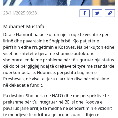
28/11/2025 09:38
Muhamet Mustafa
Dita e Flamurit na përkujton një rrugë të vështirë për
lirinë dhe pavarësinë e Shqipërisë. Kjo patjetër e
përfshin edhe rrugëtimin e Kosovës. Na përkujton edhe
viset në shtetet e tjera me shumicë autoktone
shqiptare, ende me probleme për të siguruar një status
që do të përgjigjej ndaj të drejtave të tyre me standarde
ndërkombëtare. Ndonëse, përjashto Luginën e
Preshevës, në viset e tjera u arritën disa përmirësime
në dekadat e fundit.
Pa dyshim, Shqipëria në NATO dhe me perspektivë të
prekshme për t’u integruar në BE, si dhe Kosova e
pavarur, janë arritje të mëdha në sendërtimin e vizionit
të mendjeve të ndritura që organizuan Lidhjen e