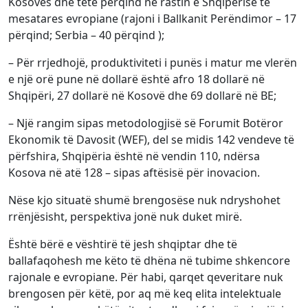
Kosovës dhe tetë përqind ne rastin e Shqipërisë të
mesatares evropiane (rajoni i Ballkanit Perëndimor – 17
përqind; Serbia – 40 përqind );
– Për rrjedhojë, produktiviteti i punës i matur me vlerën
e një orë pune në dollarë është afro 18 dollarë në
Shqipëri, 27 dollarë në Kosovë dhe 69 dollarë në BE;
– Një rangim sipas metodologjisë së Forumit Botëror
Ekonomik të Davosit (WEF), del se midis 142 vendeve të
përfshira, Shqipëria është në vendin 110, ndërsa
Kosova në atë 128 – sipas aftësisë për inovacion.
Nëse kjo situatë shumë brengosëse nuk ndryshohet
rrënjësisht, perspektiva jonë nuk duket mirë.
Është bërë e vështirë të jesh shqiptar dhe të
ballafaqohesh me këto të dhëna në tubime shkencore
rajonale e evropiane. Për habi, qarqet qeveritare nuk
brengosen për këtë, por aq më keq elita intelektuale