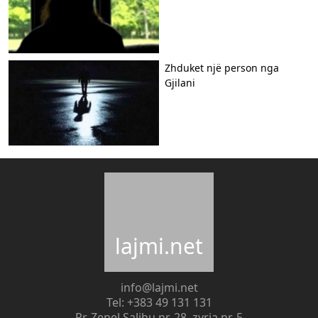
Zhduket një person nga
Gjilani
lajmi.net
info@lajmi.net
Tel: +383 49 131 131
Rr. Zenel Salihu nr. 28, zyrja nr. 5