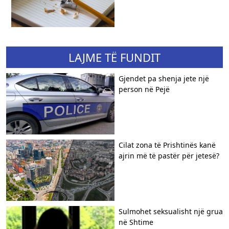
LAJME TË FUNDIT
Gjendet pa shenja jete një
person në Pejë
Cilat zona të Prishtinës kanë
ajrin më të pastër për jetesë?
Sulmohet seksualisht një grua
në Shtime