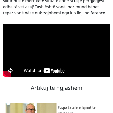
sikur nuk e merr këtë situate edhe si faj e përgjegjësi
edhe të vet asaj! Tash është vonë, por mund bëhet
tepër vonë nëse nuk zgjohemi nga kjo lloj indiference.
Artikuj të ngjashëm
Fuqia fatale e lajmit të