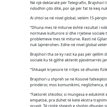
Në një deklaratë për Telegrafin, Brajshori 
ndodhin çdo ditë, por që për fat të keq n
Ai shtoi se në nivel global, vetëm 15 përqi
“Dhuna mes të miturve është rezultat i ndër
normave kulturore si dhe rrjeteve sociale t
problemeve mes të miturve. Rasti në Gjilan
nuk lajmërohen. Edhe në nivel global vet
Brajshori tha se ky rast ka pas për qëllim 
sociale ku të gjithë akterët pjesëmarrës j
“Shkaqet kryesore të rritjes së dhunës fizik
Brajshori u shpreh se në Kosovë fatkeqësi
prindëror, mos komunikimi, neglizhenca, d
“Faktorët shkollor, si mungesa e edukimit
empatisë, pra duhet të ketë ekstra trajn
grupit. Të rinjtë shpesh e shohin dhunën si 