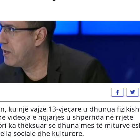
an, ku një vajzë 13-vjeçare u dhunua fizikish
 videoja e ngjarjes u shpërnda në rrjete
hori ka theksuar se dhuna mes të miturve ës
lla sociale dhe kulturore.