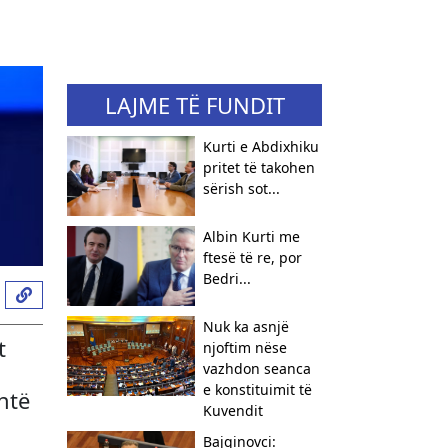
LAJME TË FUNDIT
Kurti e Abdixhiku
pritet të takohen
sërish sot...
Albin Kurti me
ftesë të re, por
Bedri...
Nuk ka asnjë
t
njoftim nëse
vazhdon seanca
e konstituimit të
htë
Kuvendit
Bajqinovci: