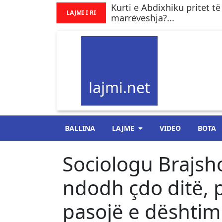
Kurti e Abdixhiku pritet të
LAJMI I RI
marrëveshja?...
lajmi.net
BALLINA
LAJME
VIDEO
BOTA
Sociologu Brajsh
ndodh çdo ditë, p
pasojë e dështimi