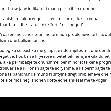
hori tha se janë indikator i madh për rritjen e dhunës.
ë pranishëm faktorët që i cekëm më lartë, duke treguar
tuar famë dhe status të të ‘fortit’ në shoqëri”.
t’i qasen me seriozitetin më të madh problemeve të tilla, du
lizim dhe bullizim online.
sociolog ku së bashku me grupet e ndërmjetësimit dhe qendr
egative. Por, barra kryesore mbetet tek familja e cila duhet 
yre, a ka përmbajtje të dhunshme, për minorët të kenë prog
ntrolluar se a klikohen sajte të ndryshme, a ka përmbajtje të
na të panjohur që mund t’i shtyjnë drejt problemeve dhe 
ltë e të mos neglizhohen qoftë edhe ankesat më të vogla”,