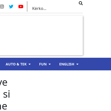
AUTO & TEK
FUN
ENGLISH
ve
 si
he