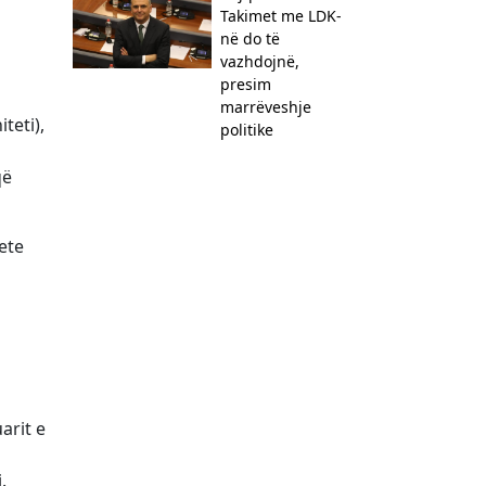
Takimet me LDK-
në do të
vazhdojnë,
presim
marrëveshje
teti),
politike
që
ete
arit e
.