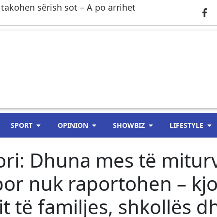
 takohen sërish sot – A po arrihet
SPORT
OPINION
SHOWBIZ
LIFESTYLE
ori: Dhuna mes të mitur
or nuk raportohen – kjo
t të familjes, shkollës d