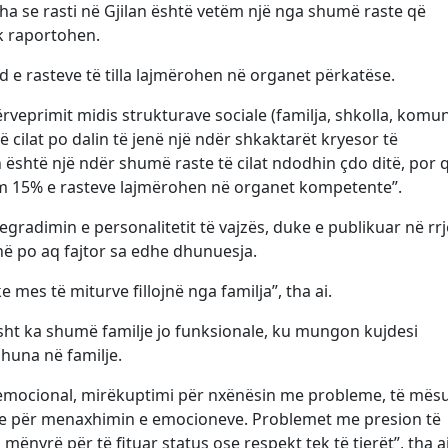
tha se rasti në Gjilan është vetëm një nga shumë raste që
uk raportohen.
nd e rasteve të tilla lajmërohen në organet përkatëse.
veprimit midis strukturave sociale (familja, shkolla, komuni
ë cilat po dalin të jenë një ndër shkaktarët kryesor të
 është një ndër shumë raste të cilat ndodhin çdo ditë, por 
ëm 15% e rasteve lajmërohen në organet kompetente”.
degradimin e personalitetit të vajzës, duke e publikuar në rrj
anë po aq fajtor sa edhe dhunuesja.
e mes të miturve fillojnë nga familja”, tha ai.
sht ka shumë familje jo funksionale, ku mungon kujdesi
huna në familje.
 emocional, mirëkuptimi për nxënësin me probleme, të mësu
ime për menaxhimin e emocioneve. Problemet me presion të
mënyrë për të fituar status ose respekt tek të tjerët”, tha ai