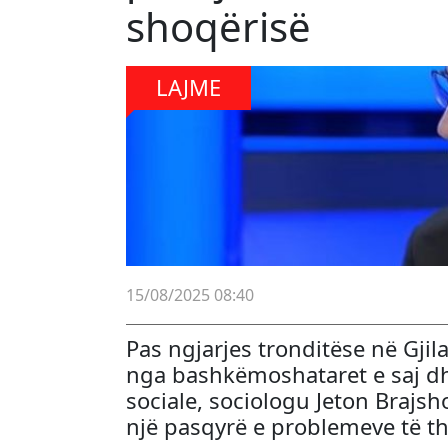
shoqërisë
LAJME
15/08/2025 08:40
Pas ngjarjes tronditëse në Gjil
nga bashkëmoshataret e saj dhe
sociale, sociologu Jeton Brajs
një pasqyrë e problemeve të the