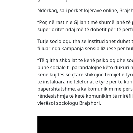
Ndërkaq, sa i përket lojërave online, Brajs
“Por, në rastin e Gjilanit më shumë janë t
superioritet ndaj më të dobëtit për të përfi
Tutje sociologu tha se institucionet duhet 
filluar nga kampanja sensibilizuese për bul
“Të gjitha shkollat të kenë psikolog dhe 
punë sociale t’i parandalojnë këto dukuri n
kenë kujdes se çfarë shikojnë fëmijët e t
të instaluara në telefonat e tyre për të ko
papërshtatshme, a ka komunikim me perso
rëndësishmja të ketë komunikim të mirëfil
vlerësoi sociologu Brajshori.