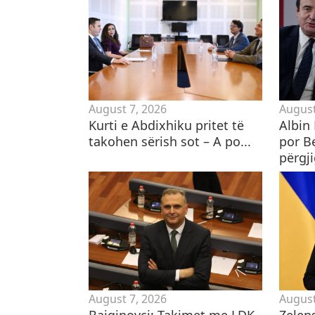
August 7, 2026
August
Kurti e Abdixhiku pritet të
Albin 
takohen sërish sot – A po...
por B
përgji
August 7, 2026
August
Bajqinovci: Takimet me LDK-
Zelen