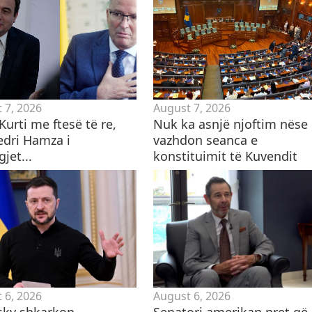
 7, 2026
August 7, 2026
Kurti me ftesë të re,
Nuk ka asnjë njoftim nëse
edri Hamza i
vazhdon seanca e
gjet...
konstituimit të Kuvendit
 6, 2026
August 6, 2026
sky shkarkon
Senatori amerikan pret që