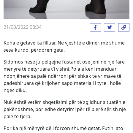
21/03/2022 08:34
Koha e getave ka filluar. Në vjeshtë e dimër, më shumë
sesa kurdo, përdoren geta.
Sidomos nëse ju pëlqejnë fustanet ose jeni në një farë
mënyre të detyruara t’i vishni.Po a e keni menduar
ndonjëherë sa palë ndërroni për shkak të vrimave të
padëshiruara që krijohen sapo materiali i tyre i hollë
ngec diku.
Nuk është vetëm shqetësimi për të zgjidhur situatën e
pakëndshme, por edhe detyrimi për të blerë sërish një
palë të tjera.
Por ka një mënyrë që i forcon shumë getat. Futini ato