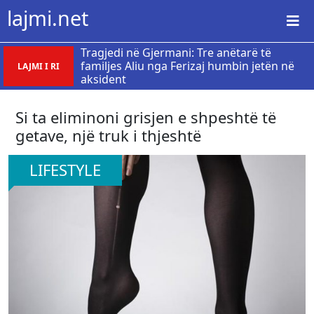
lajmi.net
Tragjedi në Gjermani: Tre anëtarë të
familjes Aliu nga Ferizaj humbin jetën në
LAJMI I RI
aksident
Si ta eliminoni grisjen e shpeshtë të
getave, një truk i thjeshtë
LIFESTYLE