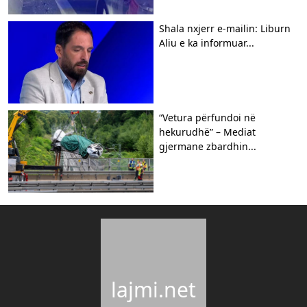
Shala nxjerr e-mailin: Liburn
Aliu e ka informuar...
“Vetura përfundoi në
hekurudhë” – Mediat
gjermane zbardhin...
lajmi.net