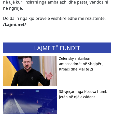
në ujë kur i nxirrni nga ambalazhi dhe pastaj vendosini
në ngrirje.
Do dalin nga kjo provë e vështirë edhe më rezistente.
/Lajmi.net/
LAJME TË FUNDIT
Zelensky shkarkon
ambasadorët në Shqipëri,
Kroaci dhe Mal të Zi
38-vjeçari nga Kosova humb
jetën në një aksident...