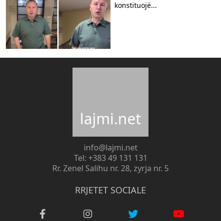
konstituojë...
lajmi.net
info@lajmi.net
Tel: +383 49 131 131
Rr. Zenel Salihu nr. 28, zyrja nr. 5
RRJETET SOCIALE