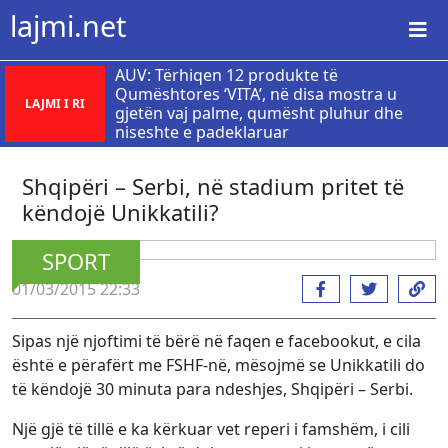
lajmi.net
AUV: Tërhiqen 12 produkte të
Qumështores ‘VITA’, në disa mostra u
LAJMI I RI
gjetën vaj palme, qumësht pluhur dhe
niseshte e padeklaruar
Shqipëri – Serbi, në stadium pritet të
këndojë Unikkatili?
SPORT
01/03/2015 22:33
Sipas një njoftimi të bërë në faqen e facebookut, e cila
është e përafërt me FSHF-në, mësojmë se Unikkatili do
të këndojë 30 minuta para ndeshjes, Shqipëri – Serbi.
Një gjë të tillë e ka kërkuar vet reperi i famshëm, i cili