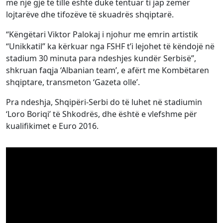
me një gjë të tillë është duke tentuar ti jap zemër
lojtarëve dhe tifozëve të skuadrës shqiptarë.
“Këngëtari Viktor Palokaj i njohur me emrin artistik
“Unikkatil” ka kërkuar nga FSHF t’i lejohet të këndojë në
stadium 30 minuta para ndeshjes kundër Serbisë”,
shkruan faqja ‘Albanian team’, e afërt me Kombëtaren
shqiptare, transmeton ‘Gazeta olle’.
Pra ndeshja, Shqipëri-Serbi do të luhet në stadiumin
‘Loro Boriqi’ të Shkodrës, dhe është e vlefshme për
kualifikimet e Euro 2016.