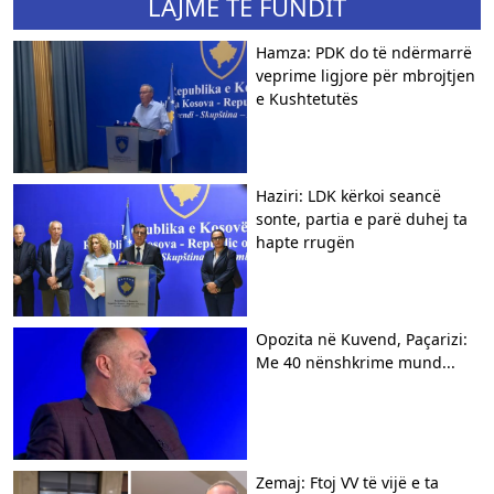
LAJME TË FUNDIT
Hamza: PDK do të ndërmarrë
veprime ligjore për mbrojtjen
e Kushtetutës
Haziri: LDK kërkoi seancë
sonte, partia e parë duhej ta
hapte rrugën
Opozita në Kuvend, Paçarizi:
Me 40 nënshkrime mund...
Zemaj: Ftoj VV të vijë e ta