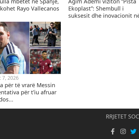
lla mbetet në Spanjë,
Agim Ademi viziton “Pista
hkohet Rayo Vallecanos
Ekoplast”: Shembull i
suksesit dhe inovacionit në
 7, 2026
 për të vrarë Messin
ntativa për t’iu afruar
dos...
RRJETET SOC