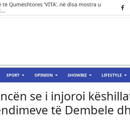
 të Qumështores ‘VITA’, në disa mostra u
...
SPORT
OPINION
SHOWBIZ
LIFESTYLE
cën se i injoroi këshilla
lëndimeve të Dembele d