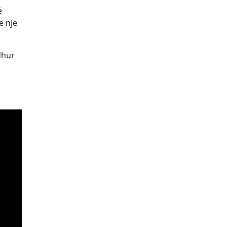
ë
ë një
edhur