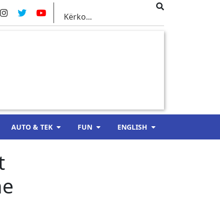
AUTO & TEK
FUN
ENGLISH
t
he