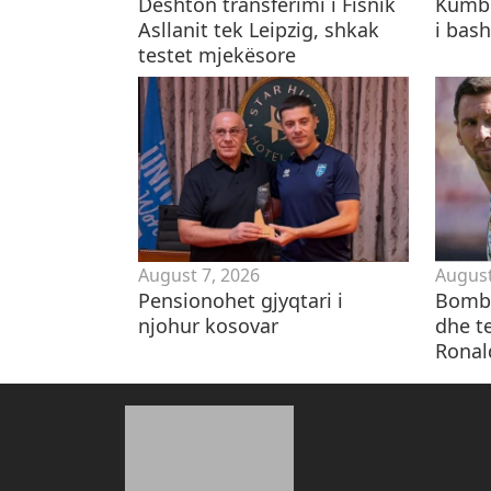
Dështon transferimi i Fisnik
Kumbu
Asllanit tek Leipzig, shkak
i bas
testet mjekësore
August 7, 2026
August
Pensionohet gjyqtari i
Bomba
njohur kosovar
dhe te
Ronal