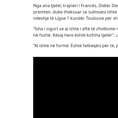
Nga ana tjetër, trajneri i Francës, Didier 
premten, duke theksuar se sulmuesi ishte 
ndeshje të Ligue 1 kundër Toulouse për sh
“Isha i sigurt se ai ishte i aftë të zhvillon
në fushë. Kësaj here është kofsha tjetër”
“Ai ishte në formë. Është fatkeqësi për të, 