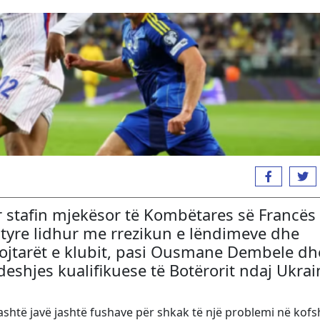
 stafin mjekësor të Kombëtares së Francës
tyre lidhur me rrezikun e lëndimeve dhe
ojtarët e klubit, pasi Ousmane Dembele dh
eshjes kualifikuese të Botërorit ndaj Ukrai
shtë javë jashtë fushave për shkak të një problemi në kofs