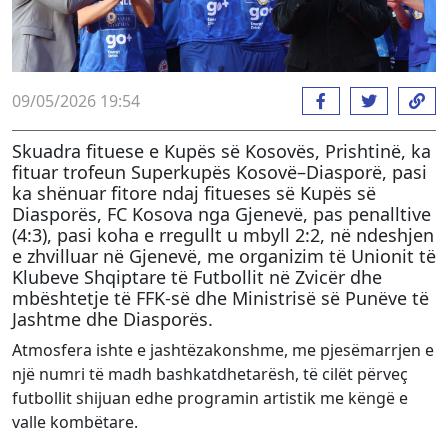
09/05/2026 19:54
Skuadra fituese e Kupës së Kosovës, Prishtinë, ka
fituar trofeun Superkupës Kosovë–Diasporë, pasi
ka shënuar fitore ndaj fitueses së Kupës së
Diasporës, FC Kosova nga Gjenevë, pas penalltive
(4:3), pasi koha e rregullt u mbyll 2:2, në ndeshjen
e zhvilluar në Gjenevë, me organizim të Unionit të
Klubeve Shqiptare të Futbollit në Zvicër dhe
mbështetje të FFK-së dhe Ministrisë së Punëve të
Jashtme dhe Diasporës.
Atmosfera ishte e jashtëzakonshme, me pjesëmarrjen e
një numri të madh bashkatdhetarësh, të cilët përveç
futbollit shijuan edhe programin artistik me këngë e
valle kombëtare.