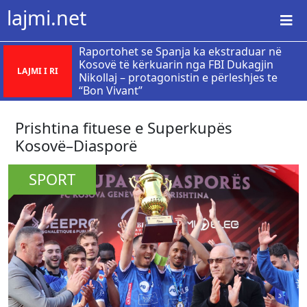
lajmi.net
Raportohet se Spanja ka ekstraduar në
Kosovë të kërkuarin nga FBI Dukagjin
LAJMI I RI
Nikollaj – protagonistin e përleshjes te
“Bon Vivant”
Prishtina fituese e Superkupës
Kosovë–Diasporë
SPORT