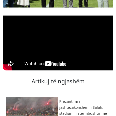
Artikuj të ngjashëm
Prezantimi i
jashtëzakonshëm i Salah,
stadiumi i stërmbushur me