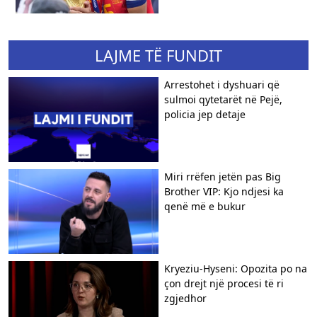
LAJME TË FUNDIT
Arrestohet i dyshuari që
sulmoi qytetarët në Pejë,
policia jep detaje
Miri rrëfen jetën pas Big
Brother VIP: Kjo ndjesi ka
qenë më e bukur
Kryeziu-Hyseni: Opozita po na
çon drejt një procesi të ri
zgjedhor