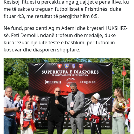
Kësisoj, fituesi u përcaktua nga gjuajtjet e penalltive, ku
më të saktë u treguan futbollistët e Prishtinës, duke
fituar 4:3, me rezultat të përgjithshëm 6:5.
Në fund, presidenti Agim Ademi dhe kryetari i UKSHFZ-
së, Feti Demolli, ndanë trofeun dhe medalje, duke
kurorëzuar një ditë feste e bashkimi për futbollin
kosovar dhe diasporën shqiptare.