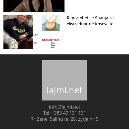
Raportohet se Spanja ka
ekstraduar në Kosovë të...
lajmi.net
info@lajmi.net
Tel: +383 49 131 131
Rr. Zenel Salihu nr. 28, zyrja nr. 5