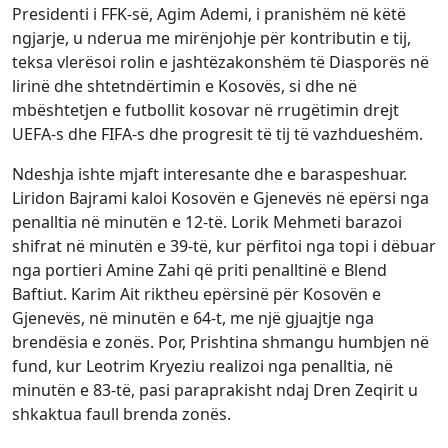
Presidenti i FFK-së, Agim Ademi, i pranishëm në këtë
ngjarje, u nderua me mirënjohje për kontributin e tij,
teksa vlerësoi rolin e jashtëzakonshëm të Diasporës në
lirinë dhe shtetndërtimin e Kosovës, si dhe në
mbështetjen e futbollit kosovar në rrugëtimin drejt
UEFA-s dhe FIFA-s dhe progresit të tij të vazhdueshëm.
Ndeshja ishte mjaft interesante dhe e baraspeshuar.
Liridon Bajrami kaloi Kosovën e Gjenevës në epërsi nga
penalltia në minutën e 12-të. Lorik Mehmeti barazoi
shifrat në minutën e 39-të, kur përfitoi nga topi i dëbuar
nga portieri Amine Zahi që priti penalltinë e Blend
Baftiut. Karim Ait riktheu epërsinë për Kosovën e
Gjenevës, në minutën e 64-t, me një gjuajtje nga
brendësia e zonës. Por, Prishtina shmangu humbjen në
fund, kur Leotrim Kryeziu realizoi nga penalltia, në
minutën e 83-të, pasi paraprakisht ndaj Dren Zeqirit u
shkaktua faull brenda zonës.