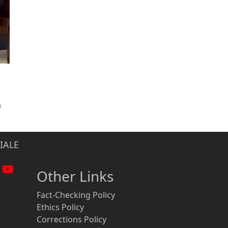
n
IALE
Other Links
Fact-Checking Policy
Ethics Policy
Corrections Policy