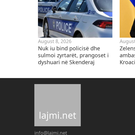
August 8, 2026
August
Nuk iu bind policisë dhe
Zelen
sulmoi zyrtarët, prangoset i
ambas
dyshuari në Skenderaj
Kroaci
lajmi.net
info@lajmi.net