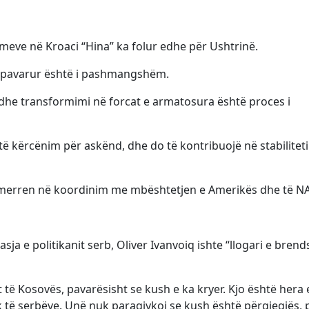
ajmeve në Kroaci “Hina” ka folur edhe për Ushtrinë.
 të pavarur është i pashmangshëm.
 dhe transformimi në forcat e armatosura është proces i
të kërcënim për askënd, dhe do të kontribuojë në stabiliteti
të merren në koordinim me mbështetjen e Amerikës dhe të N
rasja e politikanit serb, Oliver Ivanvoiq ishte “llogari e bre
it të Kosovës, pavarësisht se kush e ka kryer. Kjo është hera 
k të serbëve. Unë nuk paragjykoj se kush është përgjegjës, 