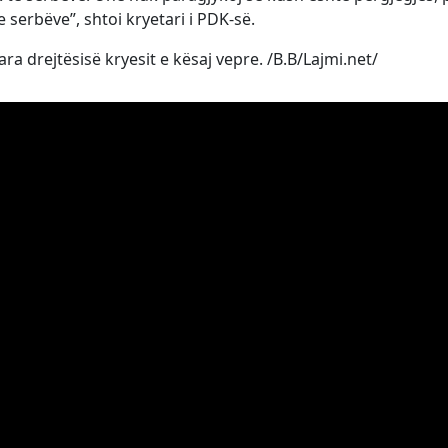
 serbëve”, shtoi kryetari i PDK-së.
ara drejtësisë kryesit e kësaj vepre. /B.B/Lajmi.net/