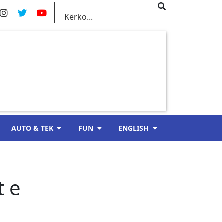
AUTO & TEK
FUN
ENGLISH
t e