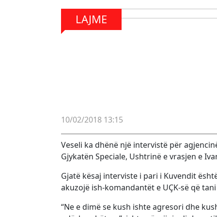
LAJME
10/02/2018 13:15
Veseli ka dhënë një intervistë për agjenci
Gjykatën Speciale, Ushtrinë e vrasjen e Iva
Gjatë kësaj interviste i pari i Kuvendit ës
akuzojë ish-komandantët e UÇK-së që tani 
“Ne e dimë se kush ishte agresori dhe kush