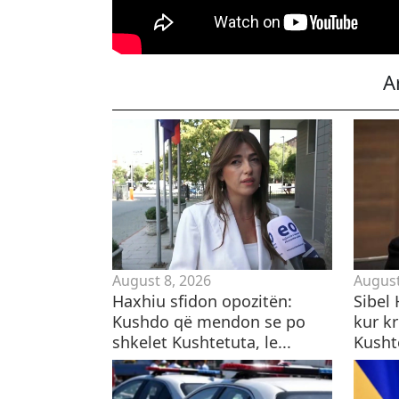
A
August 8, 2026
August
Haxhiu sfidon opozitën:
Sibel 
Kushdo që mendon se po
kur kr
shkelet Kushtetuta, le...
Kusht