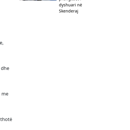
dyshuari në
Skenderaj
e,
n dhe
e me
 thotë