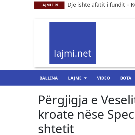
Dje ishte afatit i fundit –
LAJMI I RI
lajmi.net
BALLINA
LAJME
VIDEO
BOTA
Përgjigja e Vesel
kroate nëse Specia
shtetit