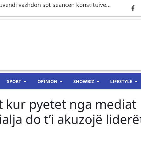
 Kuvendi vazhdon sot seancën konstituive...
SPORT
OPINION
SHOWBIZ
LIFESTYLE
it kur pyetet nga mediat
lja do t’i akuzojë liderë