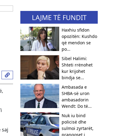
LAJME TË FUNDIT
Haxhiu sfidon
opozitën: Kushdo
që mendon se
po...
Sibel Halimi:
Shteti rrënohet
kur krijohet
bindja se...
Ambasada e
ë,
SHBA-së uron
ambasadorin
Wendt: Do të...
i
Nuk iu bind
policisë dhe
sulmoi zyrtarët,
 saj
prangoset i