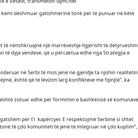
e e Veselit, transmeton lajmi.net
ne kemi dëshmuar gatishmërinë tonë për të punuar në këtë
t të nënshkruajnë një marrëveshje ligjërisht të detyrueshm
an të dyja vendeve, që u përcaktua edhe nga Strategjia e
deruar në Serbi të mos jenë në gjendje ta njohin realiteti
jmë, është që të lëvizim larg konflikteve me fqinjtë”, ka
li është zotuar edhe për formimin e bashkësisë së komunav
 gatshëm për t’i kapërcyer. E respektojmë Serbinë si shtet
tonë të çdo komuniteti të jenë të integruar në çdo kuptim”,