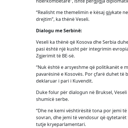
ndërkombëtare”, ishte përgjigja diplomatik
“Realisht me themelimin e kësaj gjykate 
drejtim”, ka thënë Veseli.
Dialogu me Serbinë:
Veseli ka thënë që Kosova dhe Serbia duhe
pasi është një kusht për integrimin evropi
Zgjerimit të BE-së.
“Nuk është e arsyeshme që politikanët e mo
pavarësinë e Kosovës. Por çfarë duhet të bë
deklaruar i pari i Kuvendit.
Duke folur për dialogun në Bruksel, Vese
shumicë serbe.
“Dhe ne kemi vështirësitë tona por jemi të
sovran, dhe jemi të vendosur që qytetarët 
tutje kryeparlamentari.