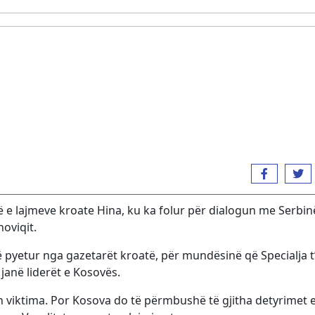
në e lajmeve kroate Hina, ku ka folur për dialogun me Serbin
noviqit.
htë pyetur nga gazetarët kroatë, për mundësinë që Specialja t’
janë liderët e Kosovës.
 viktima. Por Kosova do të përmbushë të gjitha detyrimet e