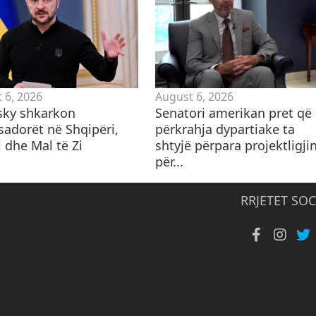
 6, 2026
August 6, 2026
sky shkarkon
Senatori amerikan pret që
adorët në Shqipëri,
përkrahja dypartiake ta
 dhe Mal të Zi
shtyjë përpara projektligji
për...
RRJETET SOC