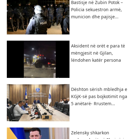
Bastisje në Zubin Potok –
Policia sekuestron armë,
municion dhe pajisje...
Aksident në orët e para të
mëngjesit në Gjilan,
lëndohen katër persona
Dështon sërish mbledhja e
KGjK-së pas bojkotimit nga
5 anëtarë- Rrustem...
Zelensky shkarkon