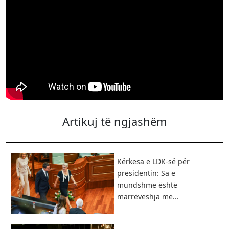
Artikuj të ngjashëm
Kërkesa e LDK-së për
presidentin: Sa e
mundshme është
marrëveshja me...