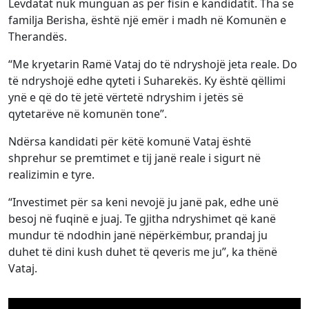
Lëvdatat nuk munguan as për fisin e kandidatit. Tha se
familja Berisha, është një emër i madh në Komunën e
Therandës.
“Me kryetarin Ramë Vataj do të ndryshojë jeta reale. Do
të ndryshojë edhe qyteti i Suharekës. Ky është qëllimi
ynë e që do të jetë vërtetë ndryshim i jetës së
qytetarëve në komunën tone”.
Ndërsa kandidati për këtë komunë Vataj është
shprehur se premtimet e tij janë reale i sigurt në
realizimin e tyre.
“Investimet për sa keni nevojë ju janë pak, edhe unë
besoj në fuqinë e juaj. Te gjitha ndryshimet që kanë
mundur të ndodhin janë nëpërkëmbur, prandaj ju
duhet të dini kush duhet të qeveris me ju”, ka thënë
Vataj.