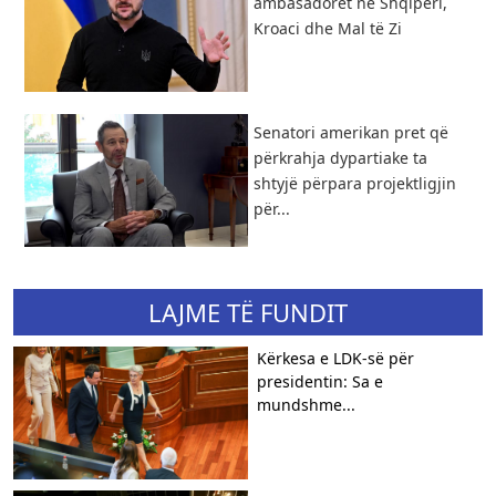
ambasadorët në Shqipëri,
Kroaci dhe Mal të Zi
Senatori amerikan pret që
përkrahja dypartiake ta
shtyjë përpara projektligjin
për...
LAJME TË FUNDIT
Kërkesa e LDK-së për
presidentin: Sa e
mundshme...