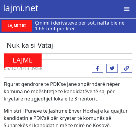
lajmi.net
Çmimi i derivateve për sot, nafta bie në
LAJMI I RI
1.66 cent për litër
Nuk ka si Vataj
LAJME
05/10/2013 09:58
Figurat qendrore të PDK’së janë shpërndarë nëpër
komuna në mbështetje të kandidatëve të saj për
kryetarë në zgjedhjet lokale të 3 nëntorit.
Ministri i Punëve të Jashtme Enver Hoxhaj e ka quajtur
kandidatin e PDK’së për kryetar të komunës së
Suharekës si kandidatin më të mirë në Kosovë.