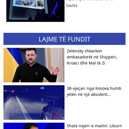
Gazës
LAJME TË FUNDIT
Zelensky shkarkon
ambasadorët në Shqipëri,
Kroaci dhe Mal të Zi
38-vjeçari nga Kosova humb
jetën në një aksident...
Shala nxjerr e-mailin: Liburn