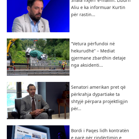
Shala nxjerr e-mailin: Liburn
Aliu e ka informuar Kurtin
për rastin...
“Vetura përfundoi në
hekurudhë” – Mediat
gjermane zbardhin detaje
nga aksidenti...
Senatori amerikan pret që
përkrahja dypartiake ta
shtyjë përpara projektligjin
për...
Bordi i Paqes lidh kontratën
e parë për rindërtimin e