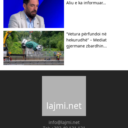
Aliu e ka informuar...
“Vetura përfundoi në
hekurudhë” – Mediat
gjermane zbardhin...
lajmi.net
info@lajmi.net