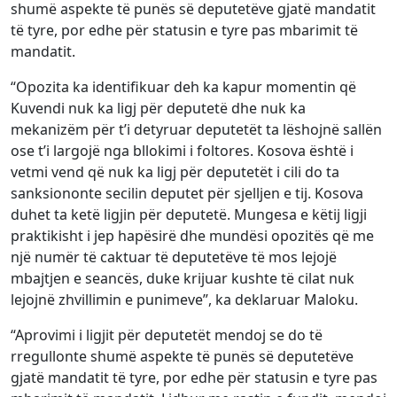
shumë aspekte të punës së deputetëve gjatë mandatit
të tyre, por edhe për statusin e tyre pas mbarimit të
mandatit.
“Opozita ka identifikuar deh ka kapur momentin që
Kuvendi nuk ka ligj për deputetë dhe nuk ka
mekanizëm për t’i detyruar deputetët ta lëshojnë sallën
ose t’i largojë nga bllokimi i foltores. Kosova është i
vetmi vend që nuk ka ligj për deputetët i cili do ta
sanksiononte secilin deputet për sjelljen e tij. Kosova
duhet ta ketë ligjin për deputetë. Mungesa e këtij ligji
praktikisht i jep hapësirë dhe mundësi opozitës që me
një numër të caktuar të deputetëve të mos lejojë
mbajtjen e seancës, duke krijuar kushte të cilat nuk
lejojnë zhvillimin e punimeve”, ka deklaruar Maloku.
“Aprovimi i ligjit për deputetët mendoj se do të
rregullonte shumë aspekte të punës së deputetëve
gjatë mandatit të tyre, por edhe për statusin e tyre pas