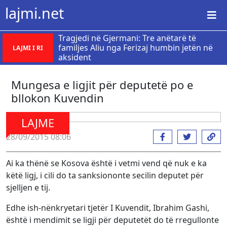
lajmi.net
Tragjedi në Gjermani: Tre anëtarë të
familjes Aliu nga Ferizaj humbin jetën në
LAJMI I RI
aksident
Mungesa e ligjit për deputetë po e
bllokon Kuvendin
LAJME
28/09/2015 08:06
Ai ka thënë se Kosova është i vetmi vend që nuk e ka
këtë ligj, i cili do ta sanksiononte secilin deputet për
sjelljen e tij.
Edhe ish-nënkryetari tjetër I Kuvendit, Ibrahim Gashi,
është i mendimit se ligji për deputetët do të rregullonte