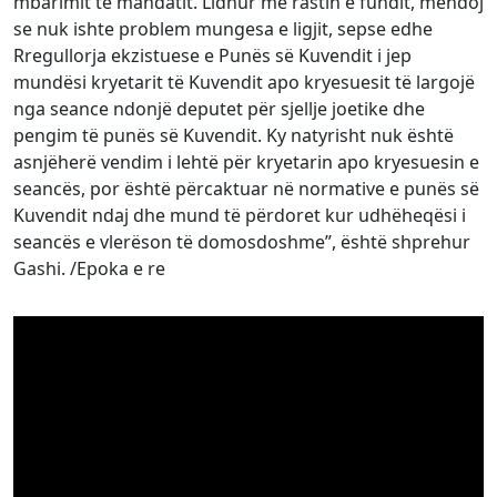
mbarimit të mandatit. Lidhur me rastin e fundit, mendoj
se nuk ishte problem mungesa e ligjit, sepse edhe
Rregullorja ekzistuese e Punës së Kuvendit i jep
mundësi kryetarit të Kuvendit apo kryesuesit të largojë
nga seance ndonjë deputet për sjellje joetike dhe
pengim të punës së Kuvendit. Ky natyrisht nuk është
asnjëherë vendim i lehtë për kryetarin apo kryesuesin e
seancës, por është përcaktuar në normative e punës së
Kuvendit ndaj dhe mund të përdoret kur udhëheqësi i
seancës e vlerëson të domosdoshme”, është shprehur
Gashi. /Epoka e re