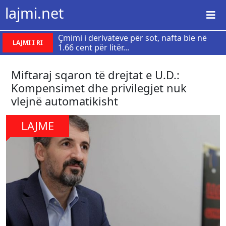
lajmi.net
Çmimi i derivateve për sot, nafta bie në
LAJMI I RI
1.66 cent për litër...
Miftaraj sqaron të drejtat e U.D.:
Kompensimet dhe privilegjet nuk
vlejnë automatikisht
LAJME