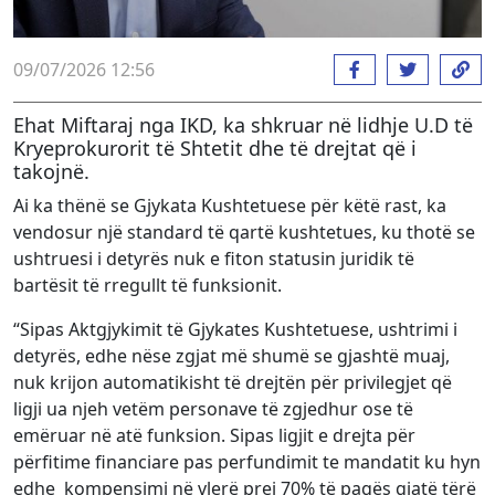
09/07/2026 12:56
Ehat Miftaraj nga IKD, ka shkruar në lidhje U.D të
Kryeprokurorit të Shtetit dhe të drejtat që i
takojnë.
Ai ka thënë se Gjykata Kushtetuese për këtë rast, ka
vendosur një standard të qartë kushtetues, ku thotë se
ushtruesi i detyrës nuk e fiton statusin juridik të
bartësit të rregullt të funksionit.
“Sipas Aktgjykimit të Gjykates Kushtetuese, ushtrimi i
detyrës, edhe nëse zgjat më shumë se gjashtë muaj,
nuk krijon automatikisht të drejtën për privilegjet që
ligji ua njeh vetëm personave të zgjedhur ose të
emëruar në atë funksion. Sipas ligjit e drejta për
përfitime financiare pas perfundimit te mandatit ku hyn
edhe kompensimi në vlerë prej 70% të pagës gjatë tërë