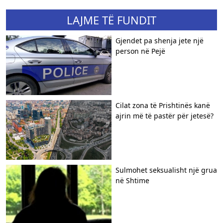
LAJME TË FUNDIT
Gjendet pa shenja jete një
person në Pejë
Cilat zona të Prishtinës kanë
ajrin më të pastër për jetesë?
Sulmohet seksualisht një grua
në Shtime