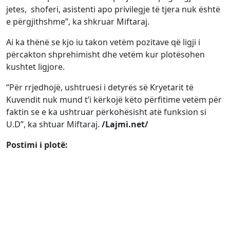
jetes, shoferi, asistenti apo privilegje të tjera nuk është
e përgjithshme”, ka shkruar Miftaraj.
Ai ka thënë se kjo iu takon vetëm pozitave që ligji i
përcakton shprehimisht dhe vetëm kur plotësohen
kushtet ligjore.
“Për rrjedhojë, ushtruesi i detyrës së Kryetarit të
Kuvendit nuk mund t’i kërkojë këto përfitime vetëm për
faktin se e ka ushtruar përkohësisht atë funksion si
U.D”, ka shtuar Miftaraj.
/Lajmi.net/
Postimi i plotë: