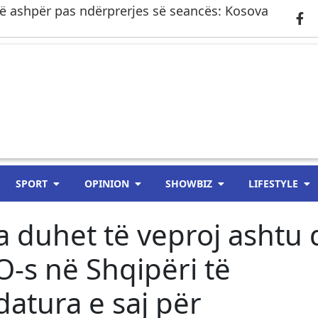
ë ashpër pas ndërprerjes së seancës: Kosova
SPORT
OPINION
SHOWBIZ
LIFESTYLE
a duhet të veproj ashtu 
O-s në Shqipëri të
atura e saj për