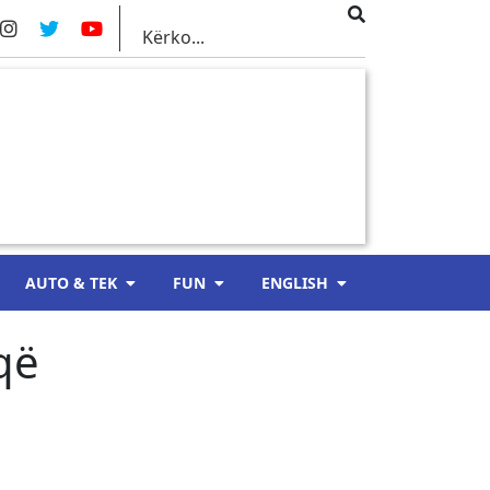
AUTO & TEK
FUN
ENGLISH
që