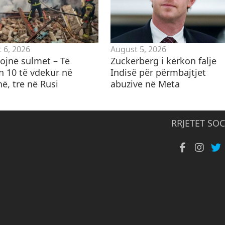
 6, 2026
August 5, 2026
ojnë sulmet – Të
Zuckerberg i kërkon falje
n 10 të vdekur në
Indisë për përmbajtjet
ë, tre në Rusi
abuzive në Meta
RRJETET SOC