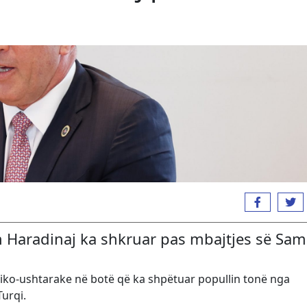
h Haradinaj ka shkruar pas mbajtjes së Sami
tiko-ushtarake në botë që ka shpëtuar popullin tonë nga
Turqi.