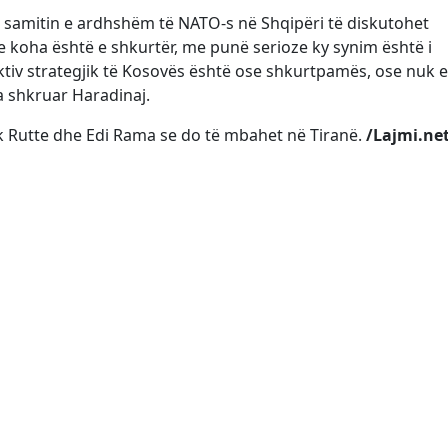
 samitin e ardhshëm të NATO-s në Shqipëri të diskutohet
e koha është e shkurtër, me punë serioze ky synim është i
tiv strategjik të Kosovës është ose shkurtpamës, ose nuk e
a shkruar Haradinaj.
k Rutte dhe Edi Rama se do të mbahet në Tiranë.
/Lajmi.ne