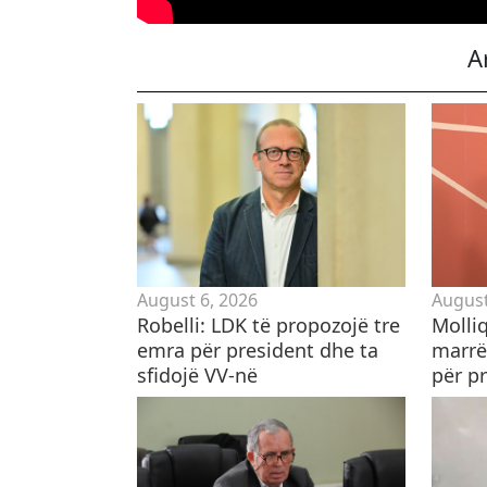
A
August 6, 2026
August
Robelli: LDK të propozojë tre
Molliq
emra për president dhe ta
marrë
sfidojë VV-në
për p