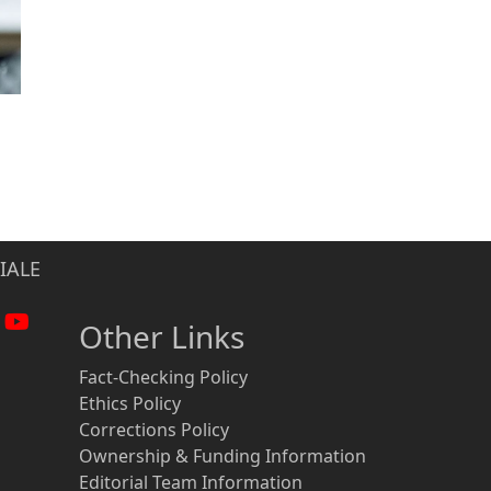
IALE
Other Links
Fact-Checking Policy
Ethics Policy
Corrections Policy
Ownership & Funding Information
Editorial Team Information