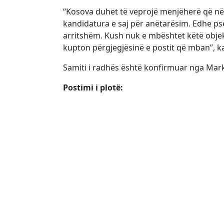
“Kosova duhet të veprojë menjëherë që në
kandidatura e saj për anëtarësim. Edhe ps
arritshëm. Kush nuk e mbështet këtë objek
kupton përgjegjësinë e postit që mban”, k
Samiti i radhës është konfirmuar nga Mar
Postimi i plotë: