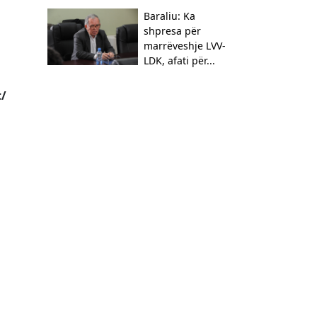
Baraliu: Ka
shpresa për
marrëveshje LVV-
LDK, afati për...
t/