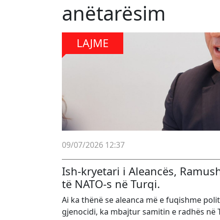
anëtarësim
LAJME
09/07/2026 12:37
Ish-kryetari i Aleancës, Ramus
të NATO-s në Turqi.
Ai ka thënë se aleanca më e fuqishme poli
gjenocidi, ka mbajtur samitin e radhës në 