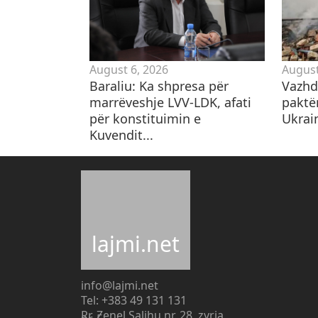
August 6, 2026
August
Baraliu: Ka shpresa për
Vazhd
marrëveshje LVV-LDK, afati
paktë
për konstituimin e
Ukrain
Kuvendit...
lajmi.net
info@lajmi.net
Tel: +383 49 131 131
Rr. Zenel Salihu nr. 28, zyrja