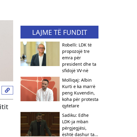
LAJME TË FUNDIT
Robelli: LDK të
propozojë tre
emra për
president dhe ta
sfidojë VV-në
Molliqaj: Albin
Kurti e ka marrë
peng Kuvendin,
koha për protesta
tit
qytetare
Sadiku: Edhe
LDK-ja mban
përgjegjësi,
është dashur ta...