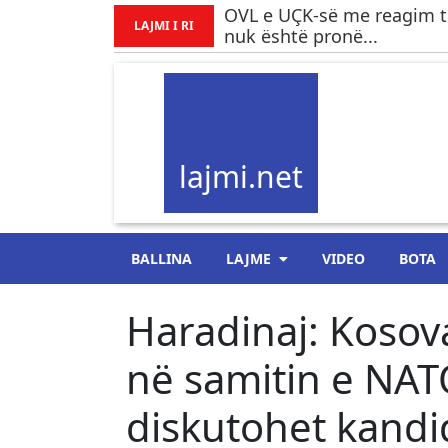
OVL e UÇK-së me reagim t
LAJMI I RI
nuk është pronë...
lajmi.net
BALLINA
LAJME
VIDEO
BOTA
Haradinaj: Kosov
në samitin e NAT
diskutohet kandid