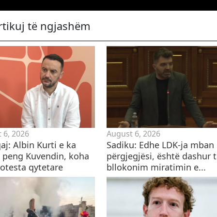
rtikuj të ngjashëm
 6, 2026
August 6, 2026
aj: Albin Kurti e ka
Sadiku: Edhe LDK-ja mban
 peng Kuvendin, koha
përgjegjësi, është dashur 
rotesta qytetare
bllokonim miratimin e...