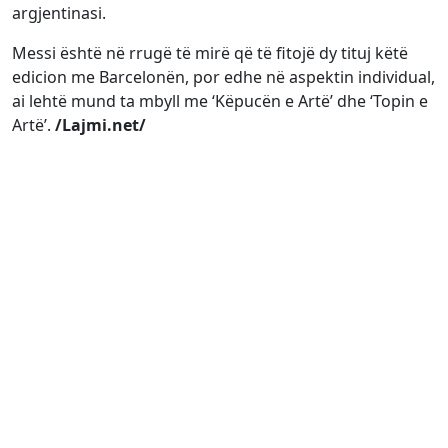
argjentinasi.
Messi është në rrugë të mirë që të fitojë dy tituj këtë
edicion me Barcelonën, por edhe në aspektin individual,
ai lehtë mund ta mbyll me ‘Këpucën e Artë’ dhe ‘Topin e
Artë’.
/Lajmi.net/