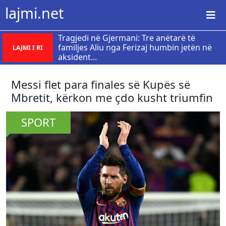
lajmi.net
Tragjedi në Gjermani: Tre anëtarë të
familjes Aliu nga Ferizaj humbin jetën në
LAJMI I RI
aksident...
Messi flet para finales së Kupës së
Mbretit, kërkon me çdo kusht triumfin
SPORT